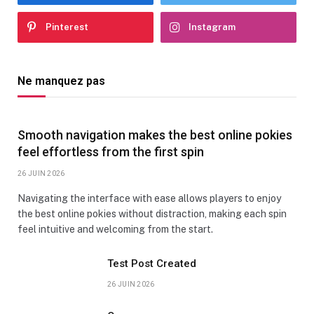
Pinterest
Instagram
Ne manquez pas
Smooth navigation makes the best online pokies
feel effortless from the first spin
26 JUIN 2026
Navigating the interface with ease allows players to enjoy
the best online pokies without distraction, making each spin
feel intuitive and welcoming from the start.
Test Post Created
26 JUIN 2026