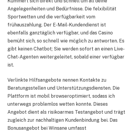
Kümmert sich direkt und schnell um all deine
Angelegenheiten und Bedürfnisse. Die felxibilität
Sportwetten und die verfügbarkeit vom
frühauszahlung. Der E-Mail-Kundendienst ist
ebenfalls ganztäglich verfügbar, und das Casino
bemüht sich, so schnell wie möglich zu antworten. Es
gibt keinen Chatbot; Sie werden sofort an einen Live-
Chat-Agenten weitergeleitet, sobald einer verfügbar
ist.
Verlinkte Hilfsangebote nennen Kontakte zu
Beratungsstellen und Unterstützungsdiensten. Die
Plattform ist mobil browseroptimiert, sodass ich
unterwegs problemlos wetten konnte. Dieses
Angebot dient als risikoarmes Testangebot und trägt
zugleich zur nachhaltigen Kundenbindung bei. Das
Bonusangebot bei Winsane umfasst