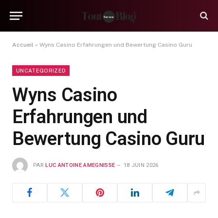
Accueil
»
Wyns Casino Erfahrungen und Bewertung Casino Guru
UNCATEGORIZED
Wyns Casino
Erfahrungen und
Bewertung Casino Guru
PAR
LUC ANTOINE AMEGNISSE
18 JUIN 2026