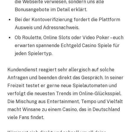
die Webseite verwiesen, sondern uns alle
Bonusangebote im Detail erklärt.
Bei der Kontoverifizierung fordert die Plattform
Ausweis und Adressnachweis.
Ob Roulette, Online Slots oder Video Poker – euch
erwarten spannende Echtgeld Casino Spiele für
jeden Spielertyp.
Kundendienst reagiert sehr allergisch auf solche
Anfragen und beenden direkt das Gespräch. In seiner
Freizeit testet er gerne neue Spielautomaten und
verfolgt die neuesten Trends im Online-Glücksspiel.
Die Mischung aus Entertainment, Tempo und Vielfalt
macht Winsane zu einem Casino, das in Deutschland
viele Fans findet.