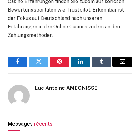
Casino Erfahrungen finden Sie zudem auf seriösen
Bewertungsportalen wie Trustpilot. Erkennbar ist
der Fokus auf Deutschland nach unseren
Erfahrungen in den Online Casinos zudem an den
Zahlungsmethoden.
Facebook
Twitter
Pinterest
LinkedIn
Tumblr
Email
Luc Antoine AMEGNISSE
Messages
récents