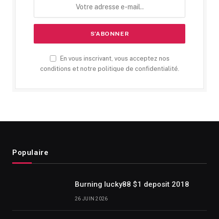
En vous inscrivant, vous acceptez nos
conditions et notre politique de confidentialité.
Populaire
Burning lucky88 $1 deposit 2018
26 JUIN 2026