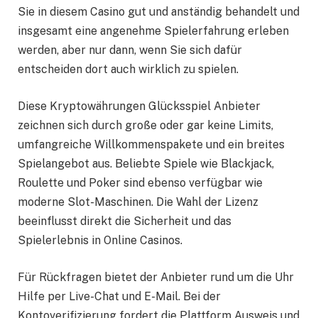
Sie in diesem Casino gut und anständig behandelt und
insgesamt eine angenehme Spielerfahrung erleben
werden, aber nur dann, wenn Sie sich dafür
entscheiden dort auch wirklich zu spielen.
Diese Kryptowährungen Glücksspiel Anbieter
zeichnen sich durch große oder gar keine Limits,
umfangreiche Willkommenspakete und ein breites
Spielangebot aus. Beliebte Spiele wie Blackjack,
Roulette und Poker sind ebenso verfügbar wie
moderne Slot-Maschinen. Die Wahl der Lizenz
beeinflusst direkt die Sicherheit und das
Spielerlebnis in Online Casinos.
Für Rückfragen bietet der Anbieter rund um die Uhr
Hilfe per Live-Chat und E-Mail. Bei der
Kontoverifizierung fordert die Plattform Ausweis und