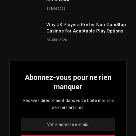
31 MAI 2026
Why UK Players Prefer Non GamStop
Casinos for Adaptable Play Options
25 JUIN 2026
Abonnez-vous pour ne rien
manquer
Recevez directement dans votre boîte mail nos
derniers articles.