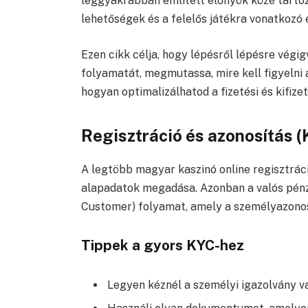
leggyakrabban említett előnyök közé tartozi
lehetőségek és a felelős játékra vonatkozó 
Ezen cikk célja, hogy lépésről lépésre végi
folyamatát, megmutassa, mire kell figyelni 
hogyan optimalizálhatod a fizetési és kifize
Regisztráció és azonosítás 
A legtöbb magyar kaszinó online regisztráció
alapadatok megadása. Azonban a valós pénz
Customer) folyamat, amely a személyazonossá
Tippek a gyors KYC-hez
Legyen kéznél a személyi igazolvány v