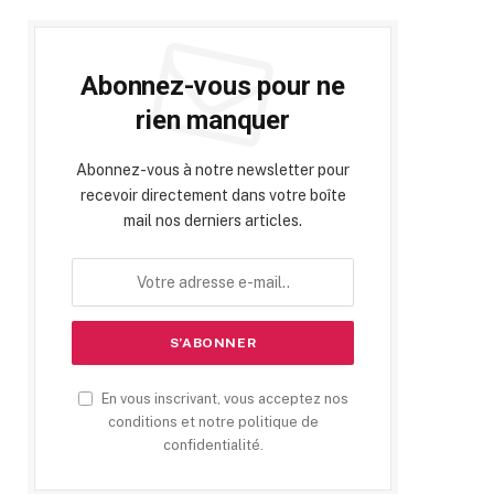
Abonnez-vous pour ne
rien manquer
Abonnez-vous à notre newsletter pour
recevoir directement dans votre boîte
mail nos derniers articles.
En vous inscrivant, vous acceptez nos
conditions et notre politique de
confidentialité.