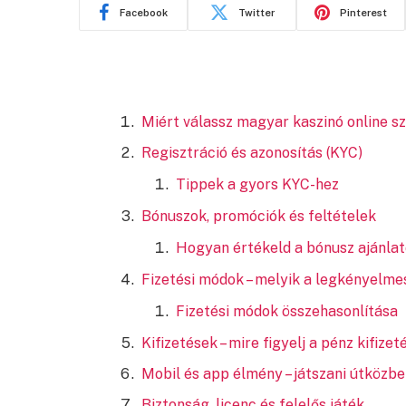
Facebook
Twitter
Pinterest
Miért válassz magyar kaszinó online s
Regisztráció és azonosítás (KYC)
Tippek a gyors KYC-hez
Bónuszok, promóciók és feltételek
Hogyan értékeld a bónusz ajánla
Fizetési módok – melyik a legkényelm
Fizetési módok összehasonlítása
Kifizetések – mire figyelj a pénz kifize
Mobil és app élmény – játszani útközb
Biztonság, licenc és felelős játék