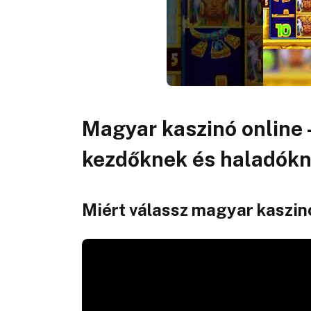
Magyar kaszinó online 
kezdőknek és haladók
Miért válassz magyar kaszinó