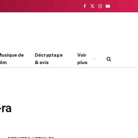
Facebook
X
Instagram
YouTube
(Twitter)
Musique de
Décryptage
Voir
ilm
& avis
plus
-ra