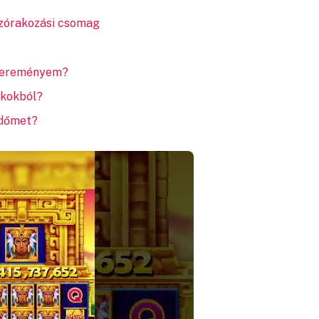
 szórakozási csomag
nyereményem?
ékokból?
időmet?