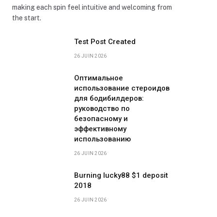
making each spin feel intuitive and welcoming from
the start.
Test Post Created
26 JUIN 2026
Оптимальное
использование стероидов
для бодибилдеров:
руководство по
безопасному и
эффективному
использованию
26 JUIN 2026
Burning lucky88 $1 deposit
2018
26 JUIN 2026