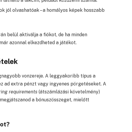
látható a lakcím, például közüzemi számla.
jlok jól olvashatóak – a homályos képek hosszabb
án belül aktiválja a fiókot, de ha minden
már azonnal elkezdheted a játékot.
ételek
gnagyobb vonzereje. A leggyakoribb típus a
ez ad extra pénzt vagy ingyenes pörgetéseket. A
ing requirements
(átszámlázási követelmény)
l megjátszanod a bónuszösszeget, mielőtt
tot?