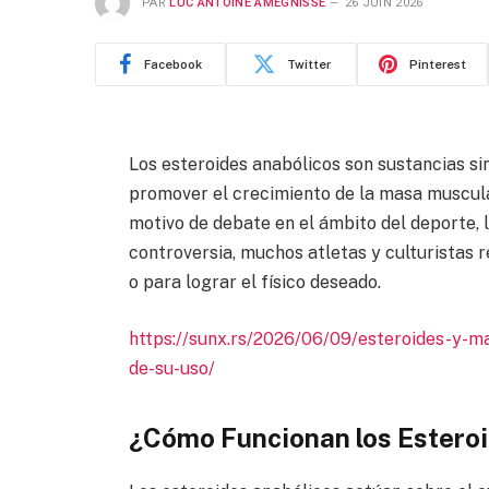
PAR
LUC ANTOINE AMEGNISSE
26 JUIN 2026
Facebook
Twitter
Pinterest
Los esteroides anabólicos son sustancias si
promover el crecimiento de la masa muscular
motivo de debate en el ámbito del deporte, l
controversia, muchos atletas y culturistas 
o para lograr el físico deseado.
https://sunx.rs/2026/06/09/esteroides-y-m
de-su-uso/
¿Cómo Funcionan los Estero