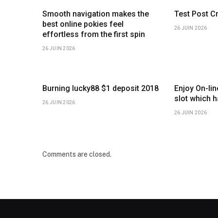
Smooth navigation makes the
Test Post C
best online pokies feel
26 JUIN 2026
effortless from the first spin
26 JUIN 2026
Burning lucky88 $1 deposit 2018
Enjoy On-li
slot which 
26 JUIN 2026
26 JUIN 2026
Comments are closed.