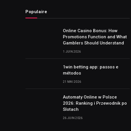
Populaire
Online Casino Bonus: How
Promotions Function and What
Gamblers Should Understand
1 JUIN 2026
1win betting app: passos e
métodos
21 MAI 2026
Automaty Online w Polsce
2026: Ranking i Przewodnik po
Slotach
26 JUIN 2026