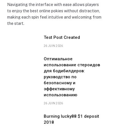
Navigating the interface with ease allows players
to enjoy the best online pokies without distraction,
making each spin feel intuitive and welcoming from
the start.
Test Post Created
26 JUIN 2026
Оптимальное
использование стероидов
для бодибилдеров:
руководство по
безопасному и
эффективному
использованию
26 JUIN 2026
Burning lucky88 $1 deposit
2018