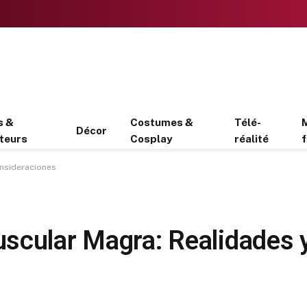
s &
Costumes &
Télé-
Décor
teurs
Cosplay
réalité
f
onsideraciones
scular Magra: Realidades 