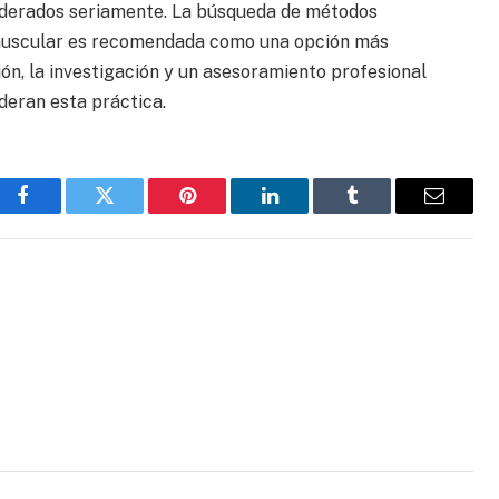
siderados seriamente. La búsqueda de métodos
o muscular es recomendada como una opción más
ión, la investigación y un asesoramiento profesional
deran esta práctica.
Facebook
Twitter
Pinterest
LinkedIn
Tumblr
Email