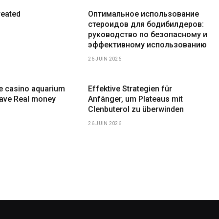
reated
Оптимальное использование
стероидов для бодибилдеров:
руководство по безопасному и
эффективному использованию
26 JUIN 2026
ne casino aquarium
Effektive Strategien für
have Real money
Anfänger, um Plateaus mit
Clenbuterol zu überwinden
26 JUIN 2026