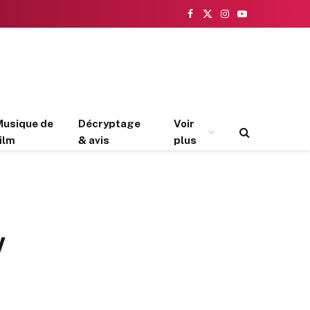
Facebook
X
Instagram
YouTube
(Twitter)
Musique de
Décryptage
Voir
ilm
& avis
plus
y