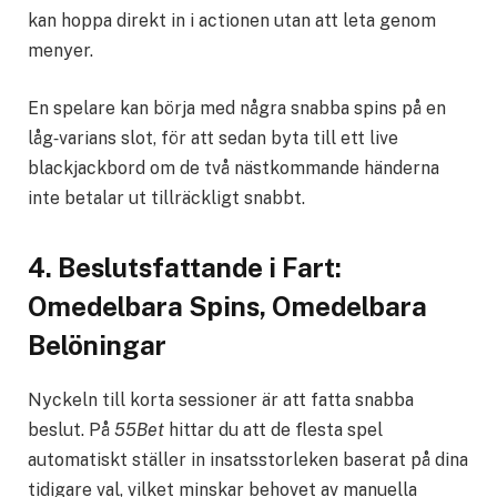
kan hoppa direkt in i actionen utan att leta genom
menyer.
En spelare kan börja med några snabba spins på en
låg‑varians slot, för att sedan byta till ett live
blackjackbord om de två nästkommande händerna
inte betalar ut tillräckligt snabbt.
4. Beslutsfattande i Fart:
Omedelbara Spins, Omedelbara
Belöningar
Nyckeln till korta sessioner är att fatta snabba
beslut. På
55Bet
hittar du att de flesta spel
automatiskt ställer in insatsstorleken baserat på dina
tidigare val, vilket minskar behovet av manuella