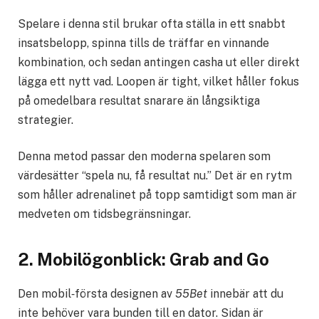
Spelare i denna stil brukar ofta ställa in ett snabbt
insatsbelopp, spinna tills de träffar en vinnande
kombination, och sedan antingen casha ut eller direkt
lägga ett nytt vad. Loopen är tight, vilket håller fokus
på omedelbara resultat snarare än långsiktiga
strategier.
Denna metod passar den moderna spelaren som
värdesätter “spela nu, få resultat nu.” Det är en rytm
som håller adrenalinet på topp samtidigt som man är
medveten om tidsbegränsningar.
2. Mobilögonblick: Grab and Go
Den mobil‑första designen av
55Bet
innebär att du
inte behöver vara bunden till en dator. Sidan är