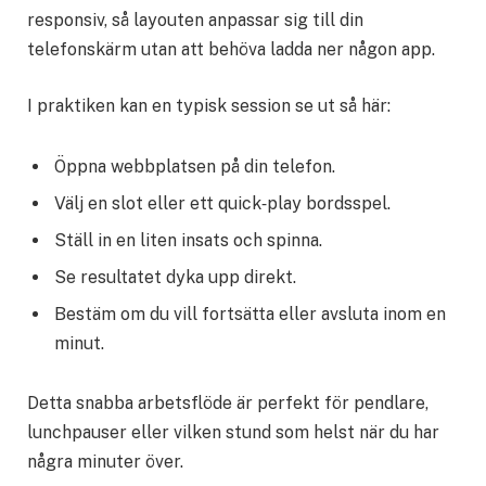
responsiv, så layouten anpassar sig till din
telefonskärm utan att behöva ladda ner någon app.
I praktiken kan en typisk session se ut så här:
Öppna webbplatsen på din telefon.
Välj en slot eller ett quick‑play bordsspel.
Ställ in en liten insats och spinna.
Se resultatet dyka upp direkt.
Bestäm om du vill fortsätta eller avsluta inom en
minut.
Detta snabba arbetsflöde är perfekt för pendlare,
lunchpauser eller vilken stund som helst när du har
några minuter över.