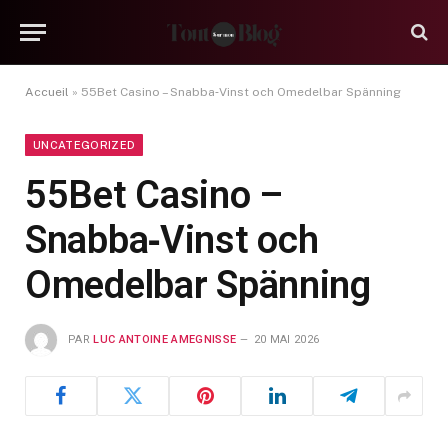
Accueil
»
55Bet Casino – Snabba‑Vinst och Omedelbar Spänning
UNCATEGORIZED
55Bet Casino –
Snabba‑Vinst och
Omedelbar Spänning
PAR
LUC ANTOINE AMEGNISSE
20 MAI 2026