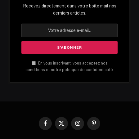
Recevez directement dans votre boîte mail nos
derniers articles.
En vous inscrivant, vous acceptez nos
conditions et notre politique de confidentialité.
Facebook
X
Instagram
Pinterest
(Twitter)