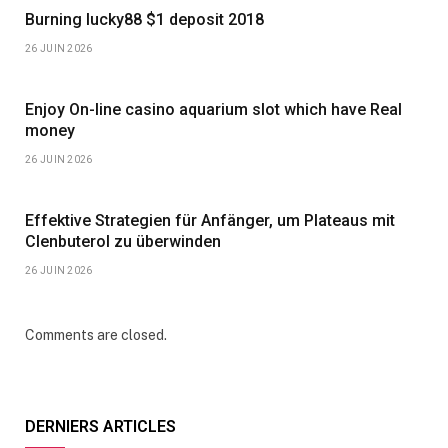
Burning lucky88 $1 deposit 2018
26 JUIN 2026
Enjoy On-line casino aquarium slot which have Real
money
26 JUIN 2026
Effektive Strategien für Anfänger, um Plateaus mit
Clenbuterol zu überwinden
26 JUIN 2026
Comments are closed.
DERNIERS ARTICLES