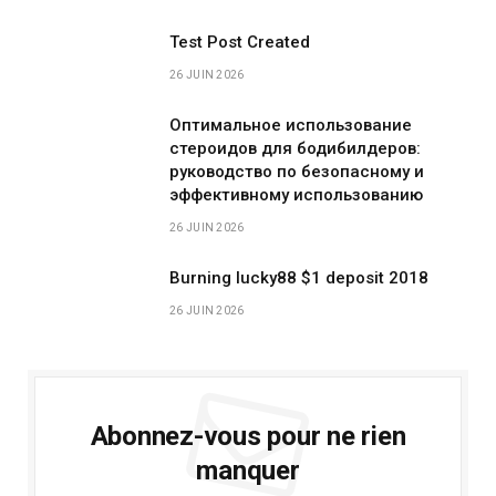
Test Post Created
26 JUIN 2026
Оптимальное использование
стероидов для бодибилдеров:
руководство по безопасному и
эффективному использованию
26 JUIN 2026
Burning lucky88 $1 deposit 2018
26 JUIN 2026
Abonnez-vous pour ne rien
manquer