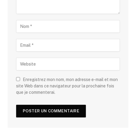
Enregistrez mon nom, mon adresse e-mail et mon
site Web dans ce navigateur pour la prochaine fois
que je commenterai.