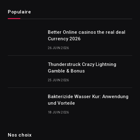
Populaire
Better Online casinos the real deal
Currency 2026
26 JUIN 2026
Thunderstruck Crazy Lightning
Gamble & Bonus
25 JUIN 2026
Bakterizide Wasser Kur: Anwendung
und Vorteile
18 JUIN 2026
Nos choix