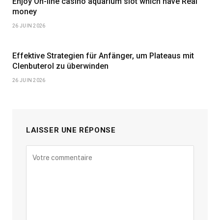
Enjoy On-line casino aquarium slot which have Real
money
26 JUIN 2026
Effektive Strategien für Anfänger, um Plateaus mit
Clenbuterol zu überwinden
26 JUIN 2026
LAISSER UNE RÉPONSE