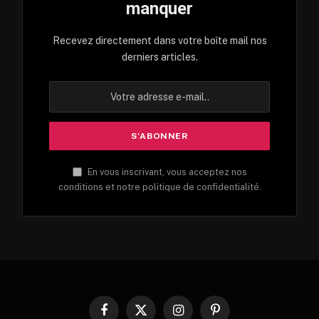
manquer
Recevez directement dans votre boîte mail nos
derniers articles.
En vous inscrivant, vous acceptez nos
conditions et notre politique de confidentialité.
Facebook
X
Instagram
Pinterest