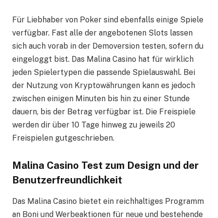
Für Liebhaber von Poker sind ebenfalls einige Spiele
verfügbar. Fast alle der angebotenen Slots lassen
sich auch vorab in der Demoversion testen, sofern du
eingeloggt bist. Das Malina Casino hat für wirklich
jeden Spielertypen die passende Spielauswahl. Bei
der Nutzung von Kryptowährungen kann es jedoch
zwischen einigen Minuten bis hin zu einer Stunde
dauern, bis der Betrag verfügbar ist. Die Freispiele
werden dir über 10 Tage hinweg zu jeweils 20
Freispielen gutgeschrieben.
Malina Casino Test zum Design und der
Benutzerfreundlichkeit
Das Malina Casino bietet ein reichhaltiges Programm
an Boni und Werbeaktionen für neue und bestehende