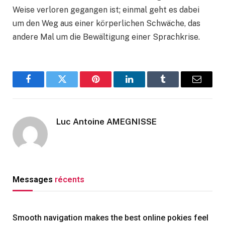
Weise verloren gegangen ist; einmal geht es dabei
um den Weg aus einer körperlichen Schwäche, das
andere Mal um die Bewältigung einer Sprachkrise.
Facebook
Twitter
Pinterest
LinkedIn
Tumblr
Email
Luc Antoine AMEGNISSE
Messages
récents
Smooth navigation makes the best online pokies feel