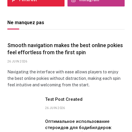
Ne manquez pas
Smooth navigation makes the best online pokies
feel effortless from the first spin
26 JUIN 2026
Navigating the interface with ease allows players to enjoy
the best online pokies without distraction, making each spin
feel intuitive and welcoming from the start.
Test Post Created
26 JUIN 2026
Оптимальное использование
стероидов для бодибилдеров: