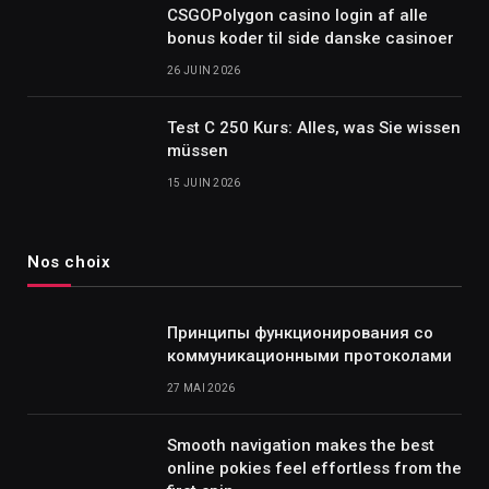
CSGOPolygon casino login af alle
bonus koder til side danske casinoer
26 JUIN 2026
Test C 250 Kurs: Alles, was Sie wissen
müssen
15 JUIN 2026
Nos choix
Принципы функционирования со
коммуникационными протоколами
27 MAI 2026
Smooth navigation makes the best
online pokies feel effortless from the