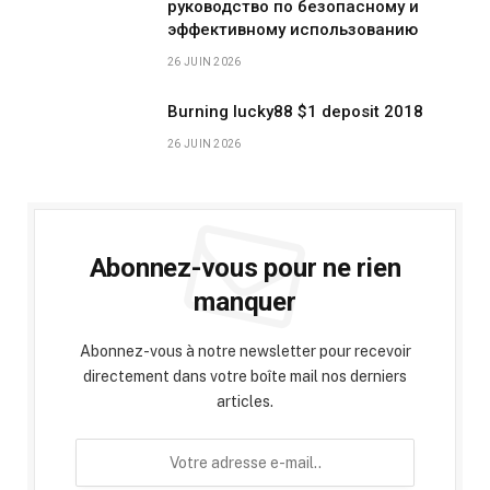
руководство по безопасному и
эффективному использованию
26 JUIN 2026
Burning lucky88 $1 deposit 2018
26 JUIN 2026
Abonnez-vous pour ne rien
manquer
Abonnez-vous à notre newsletter pour recevoir
directement dans votre boîte mail nos derniers
articles.