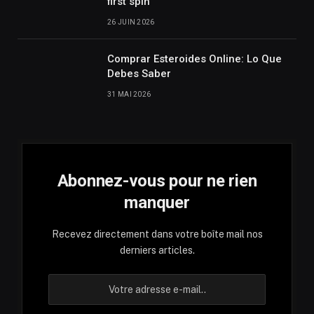
first spin
26 JUIN 2026
Comprar Esteroides Online: Lo Que
Debes Saber
31 MAI 2026
Abonnez-vous pour ne rien
manquer
Recevez directement dans votre boîte mail nos
derniers articles.