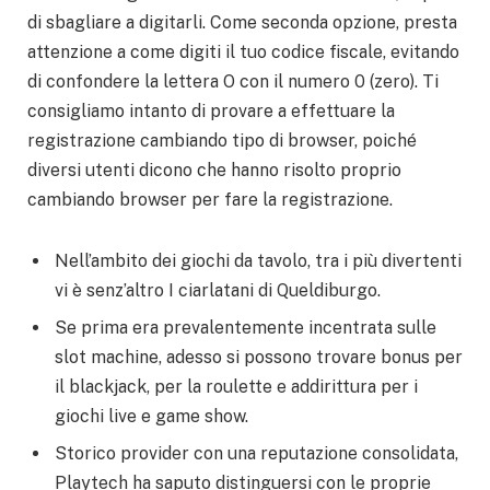
di sbagliare a digitarli. Come seconda opzione, presta
attenzione a come digiti il tuo codice fiscale, evitando
di confondere la lettera O con il numero 0 (zero). Ti
consigliamo intanto di provare a effettuare la
registrazione cambiando tipo di browser, poiché
diversi utenti dicono che hanno risolto proprio
cambiando browser per fare la registrazione.
Nell’ambito dei giochi da tavolo, tra i più divertenti
vi è senz’altro I ciarlatani di Queldiburgo.
Se prima era prevalentemente incentrata sulle
slot machine, adesso si possono trovare bonus per
il blackjack, per la roulette e addirittura per i
giochi live e game show.
Storico provider con una reputazione consolidata,
Playtech ha saputo distinguersi con le proprie