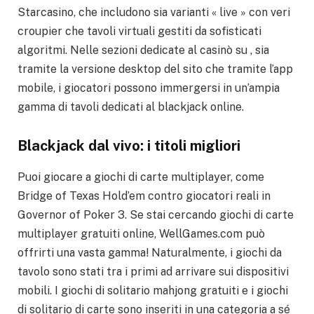
Starcasino, che includono sia varianti « live » con veri
croupier che tavoli virtuali gestiti da sofisticati
algoritmi. Nelle sezioni dedicate al casinò su , sia
tramite la versione desktop del sito che tramite l’app
mobile, i giocatori possono immergersi in un’ampia
gamma di tavoli dedicati al blackjack online.
Blackjack dal vivo: i titoli migliori
Puoi giocare a giochi di carte multiplayer, come
Bridge of Texas Hold’em contro giocatori reali in
Governor of Poker 3. Se stai cercando giochi di carte
multiplayer gratuiti online, WellGames.com può
offrirti una vasta gamma! Naturalmente, i giochi da
tavolo sono stati tra i primi ad arrivare sui dispositivi
mobili. I giochi di solitario mahjong gratuiti e i giochi
di solitario di carte sono inseriti in una categoria a sé