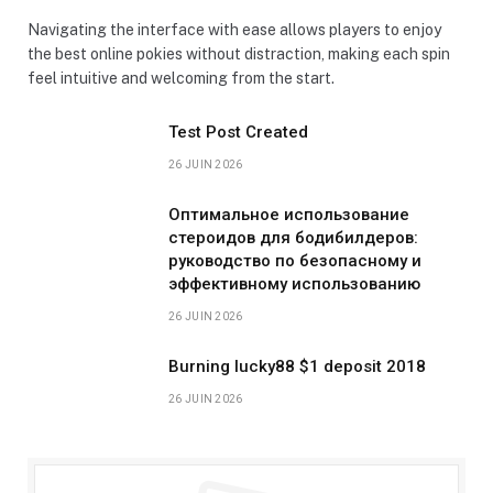
Navigating the interface with ease allows players to enjoy
the best online pokies without distraction, making each spin
feel intuitive and welcoming from the start.
Test Post Created
26 JUIN 2026
Оптимальное использование
стероидов для бодибилдеров:
руководство по безопасному и
эффективному использованию
26 JUIN 2026
Burning lucky88 $1 deposit 2018
26 JUIN 2026