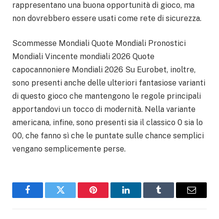
rappresentano una buona opportunità di gioco, ma
non dovrebbero essere usati come rete di sicurezza.
Scommesse Mondiali Quote Mondiali Pronostici
Mondiali Vincente mondiali 2026 Quote
capocannoniere Mondiali 2026 Su Eurobet, inoltre,
sono presenti anche delle ulteriori fantasiose varianti
di questo gioco che mantengono le regole principali
apportandovi un tocco di modernità. Nella variante
americana, infine, sono presenti sia il classico 0 sia lo
00, che fanno sì che le puntate sulle chance semplici
vengano semplicemente perse.
Facebook
Twitter
Pinterest
LinkedIn
Tumblr
Email