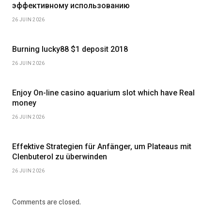
эффективному использованию
26 JUIN 2026
Burning lucky88 $1 deposit 2018
26 JUIN 2026
Enjoy On-line casino aquarium slot which have Real
money
26 JUIN 2026
Effektive Strategien für Anfänger, um Plateaus mit
Clenbuterol zu überwinden
26 JUIN 2026
Comments are closed.