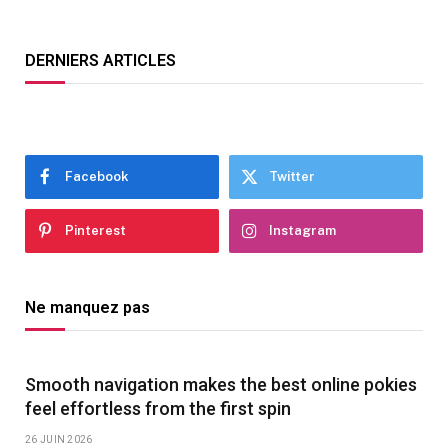
DERNIERS ARTICLES
Facebook
Twitter
Pinterest
Instagram
Ne manquez pas
Smooth navigation makes the best online pokies
feel effortless from the first spin
26 JUIN 2026