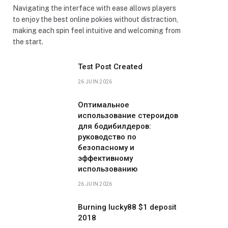
Navigating the interface with ease allows players
to enjoy the best online pokies without distraction,
making each spin feel intuitive and welcoming from
the start.
Test Post Created
26 JUIN 2026
Оптимальное
использование стероидов
для бодибилдеров:
руководство по
безопасному и
эффективному
использованию
26 JUIN 2026
Burning lucky88 $1 deposit
2018