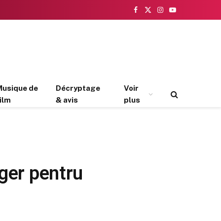
Facebook
X
Instagram
YouTube
(Twitter)
Musique de
Décryptage
Voir
ilm
& avis
plus
lger pentru