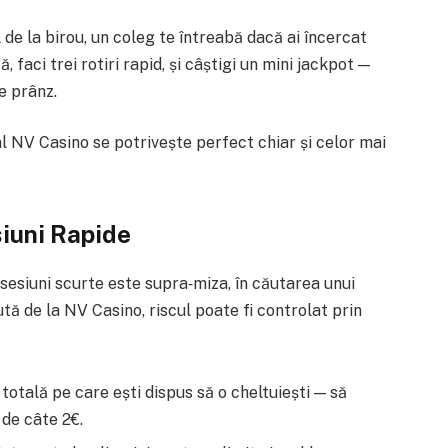
 de la birou, un coleg te întreabă dacă ai încercat
ă, faci trei rotiri rapid, și câștigi un mini jackpot —
e prânz.
 NV Casino se potrivește perfect chiar și celor mai
siuni Rapide
sesiuni scurte este supra‑miza, în căutarea unui
ută de la NV Casino, riscul poate fi controlat prin
otală pe care ești dispus să o cheltuiești — să
 de câte 2€.