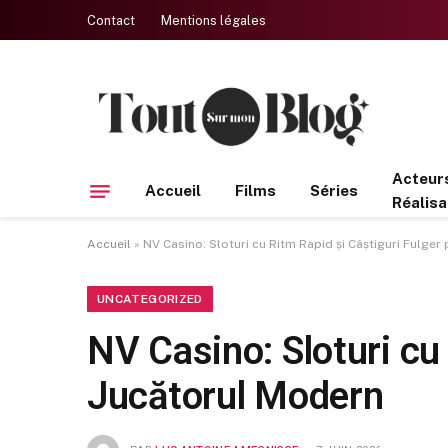
Contact
Mentions légales
Acteur
Accueil
Films
Séries
Réalisa
Accueil
»
NV Casino: Sloturi cu Ritm Rapid și Câștiguri Fulge
UNCATEGORIZED
NV Casino: Sloturi cu
Jucătorul Modern