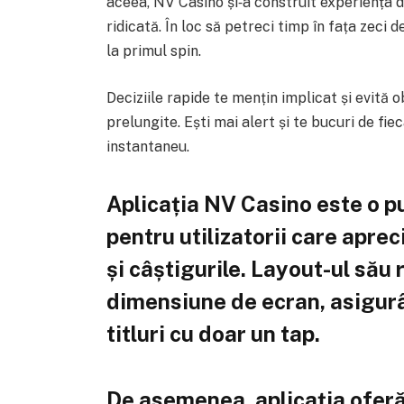
aceea, NV Casino și‑a construit experiența de 
ridicată. În loc să petreci timp în fața zeci 
la primul spin.
Deciziile rapide te mențin implicat și evită 
prelungite. Ești mai alert și te bucuri de f
instantaneu.
Aplicația NV Casino este o p
pentru utilizatorii care apre
și câștigurile. Layout-ul său
dimensiune de ecran, asigurâ
titluri cu doar un tap.
De asemenea, aplicația oferă