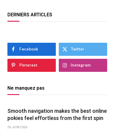
DERNIERS ARTICLES
Facebook
Twitter
Pinterest
Instagram
Ne manquez pas
Smooth navigation makes the best online
pokies feel effortless from the first spin
26 JUIN 2026