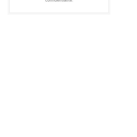
confidentialité.