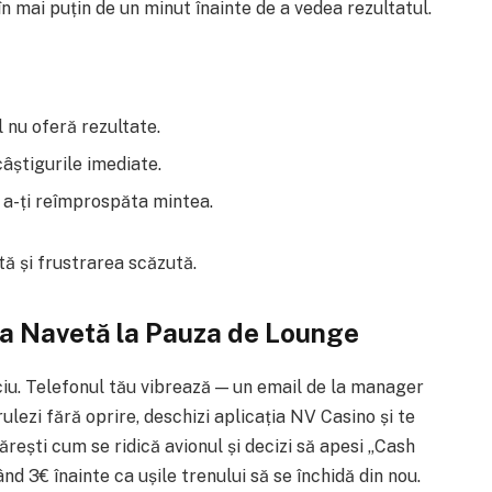
 mai puțin de un minut înainte de a vedea rezultatul.
 nu oferă rezultate.
câștigurile imediate.
 a-ți reîmprospăta mintea.
tă și frustrarea scăzută.
 la Navetă la Pauza de Lounge
iciu. Telefonul tău vibrează — un email de la manager
ulezi fără oprire, deschizi aplicația NV Casino și te
mărești cum se ridică avionul și decizi să apesi „Cash
d 3€ înainte ca ușile trenului să se închidă din nou.