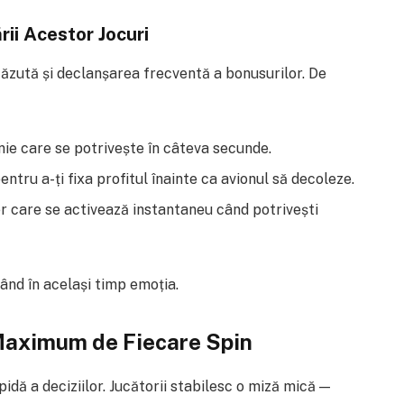
ii Acestor Jocuri
 scăzută și declanșarea frecventă a bonusurilor. De
nie care se potrivește în câteva secunde.
ntru a-ți fixa profitul înainte ca avionul să decoleze.
er care se activează instantaneu când potrivești
ând în același timp emoția.
a Maximum de Fiecare Spin
pidă a deciziilor. Jucătorii stabilesc o miză mică —