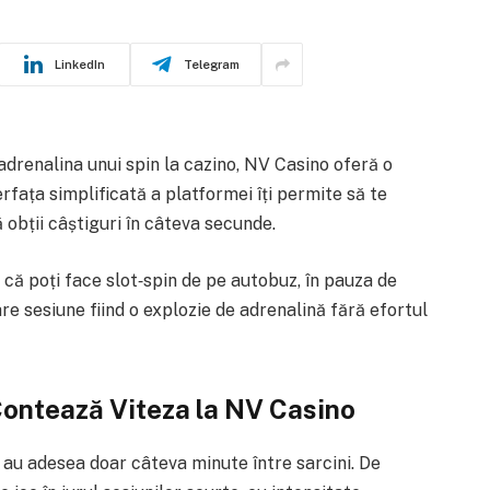
LinkedIn
Telegram
i adrenalina unui spin la cazino, NV Casino oferă o
rfața simplificată a platformei îți permite să te
ă obții câștiguri în câteva secunde.
că poți face slot‑spin de pe autobuz, în pauza de
re sesiune fiind o explozie de adrenalină fără efortul
Contează Viteza la NV Casino
i au adesea doar câteva minute între sarcini. De