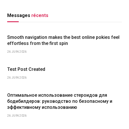
Messages
récents
Smooth navigation makes the best online pokies feel
effortless from the first spin
26 JUIN 2026
Test Post Created
26 JUIN 2026
Оптимальное использование стероидов для
бодибилдеров: руководство по безопасному и
эффективному использованию
26 JUIN 2026