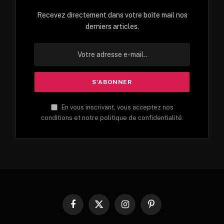
Recevez directement dans votre boîte mail nos
derniers articles.
En vous inscrivant, vous acceptez nos
conditions et notre politique de confidentialité.
Facebook
X
Instagram
Pinterest
(Twitter)