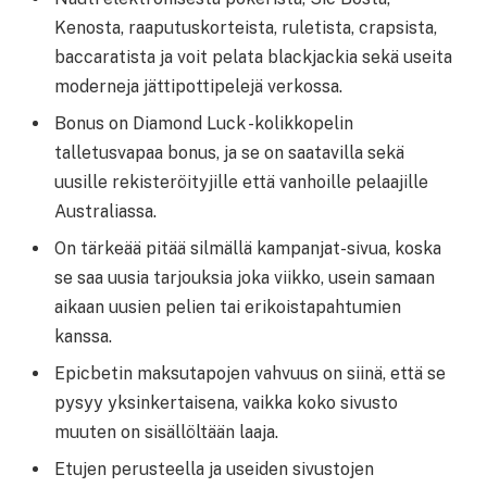
Kenosta, raaputuskorteista, ruletista, crapsista,
baccaratista ja voit pelata blackjackia sekä useita
moderneja jättipottipelejä verkossa.
Bonus on Diamond Luck -kolikkopelin
talletusvapaa bonus, ja se on saatavilla sekä
uusille rekisteröityjille että vanhoille pelaajille
Australiassa.
On tärkeää pitää silmällä kampanjat-sivua, koska
se saa uusia tarjouksia joka viikko, usein samaan
aikaan uusien pelien tai erikoistapahtumien
kanssa.
Epicbetin maksutapojen vahvuus on siinä, että se
pysyy yksinkertaisena, vaikka koko sivusto
muuten on sisällöltään laaja.
Etujen perusteella ja useiden sivustojen