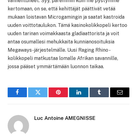
vanhentuneet. Syy, paremmin kuin me pystymme
kertomaan, on se, että kehittäjät päättivät vetää
mukaan loistavan Microgamingin ja saatat kastroida
uuden voittotaulukon. Tämä kasinokolikkopeli kertoo
uuden tarinan voimakkaasta gladiaattorista ja voit
antaa osumallesi mehukkaita kunnianosoituksia
Megaways-järjestelmälle. Uusi Raging Rhino -
kolikkopeli matkustaa lomalle Afrikan savannille,
jossa pääset ymmärtämään luonnon taikaa.
Facebook
Twitter
Pinterest
LinkedIn
Tumblr
Email
Luc Antoine AMEGNISSE