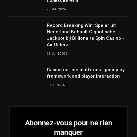
пользователя
25 MAI 2026
Record Breaking Win: Speler uit
Nederland Behaalt Gigantische
Jackpot bij Billionaire Spin Casino «
Air Riderz
25 JUIN 2026
Casino on-line platforms: gameplay
framework and player interaction
10 JUIN 2026
Abonnez-vous pour ne rien
manquer