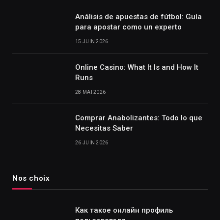
Análisis de apuestas de fútbol: Guía
para apostar como un experto
15 JUIN 2026
Online Casino: What It Is and How It
Runs
28 MAI 2026
Comprar Anabolizantes: Todo lo que
Necesitas Saber
26 JUIN 2026
Nos choix
Как такое онлайн профиль