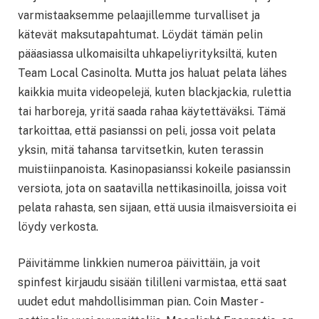
varmistaaksemme pelaajillemme turvalliset ja
kätevät maksutapahtumat. Löydät tämän pelin
pääasiassa ulkomaisilta uhkapeliyrityksiltä, ​​kuten
Team Local Casinolta. Mutta jos haluat pelata lähes
kaikkia muita videopelejä, kuten blackjackia, rulettia
tai harboreja, yritä saada rahaa käytettäväksi. Tämä
tarkoittaa, että pasianssi on peli, jossa voit pelata
yksin, mitä tahansa tarvitsetkin, kuten terassin
muistiinpanoista. Kasinopasianssi kokeile pasianssin
versiota, jota on saatavilla nettikasinoilla, joissa voit
pelata rahasta, sen sijaan, että uusia ilmaisversioita ei
löydy verkosta.
Päivitämme linkkien numeroa päivittäin, ja voit
spinfest kirjaudu sisään tililleni varmistaa, että saat
uudet edut mahdollisimman pian. Coin Master -