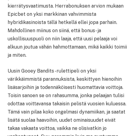
kierrätysvaatimusta. Herrabonuksen arvion mukaan
Epicbet on yksi markkinan vahvimmista
hybridikasinoista tällä hetkellä ellei jopa parhain.
Mahdollinen miinus on siinä, että bonus- ja
uskollisuuspuoli on niin laaja, että uusi pelaaja voi
alkuun joutua vähän hahmottamaan, mikä kaikki toimii
ja miten.
Uusin Gooey Bandits -rulettipeli on yksi
värikkäimmistä parannuksista, keskittyen hienoihin
lisäsarjoihin ja todennäköisesti huomattavia voittoja.
Toisin sanoen se on rahasumma, jonka pelaajan tulisi
odottaa voittavansa takaisin pelistä vuosien kuluessa.
Tämä vain pilaa koko ongelmasi dynamiikan, ja saatat
lisätä suolaa haavoihin, uudet ominaisuudet eivät
takaa vakaata voittoa, vaikka ne olisivatkin jo