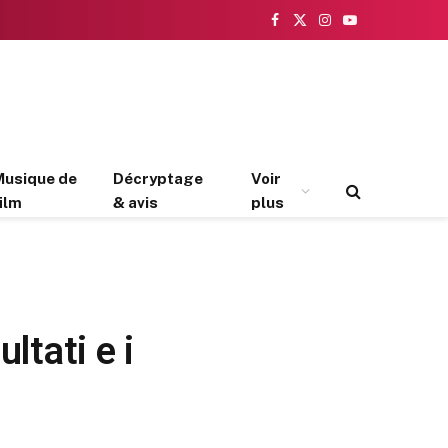
Facebook
X
Instagram
YouTube
(Twitter)
Musique de
Décryptage
Voir
ilm
& avis
plus
ltati e i