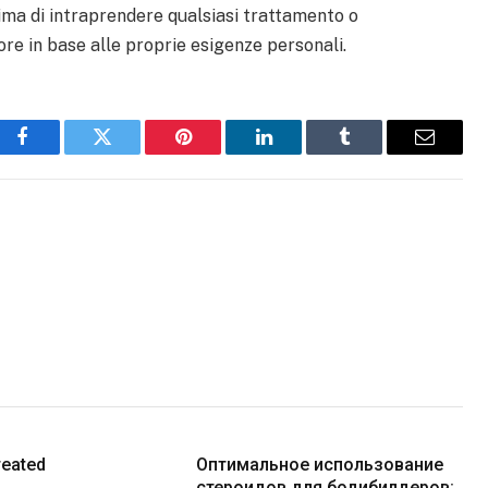
ima di intraprendere qualsiasi trattamento o
ore in base alle proprie esigenze personali.
Facebook
Twitter
Pinterest
LinkedIn
Tumblr
Email
reated
Оптимальное использование
стероидов для бодибилдеров: