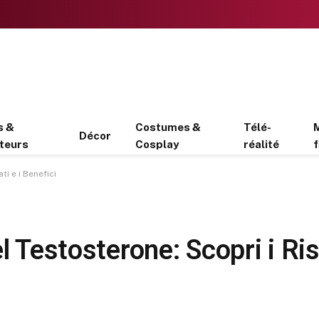
s &
Costumes &
Télé-
Décor
teurs
Cosplay
réalité
f
ti e i Benefici
l Testosterone: Scopri i Risu