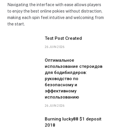
Navigating the interface with ease allows players
to enjoy the best online pokies without distraction,
making each spin feel intuitive and welcoming from
the start.
Test Post Created
26 JUIN 2026
Оптимальное
использование стероидов
для бодибилдеров:
руководство по
безопасному и
эффективному
использованию
26 JUIN 2026
Burning lucky88 $1 deposit
2018