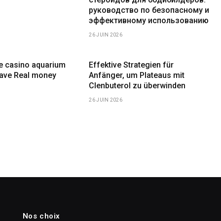
руководство по безопасному и
эффективному использованию
26 JUIN 2026
ne casino aquarium
Effektive Strategien für
have Real money
Anfänger, um Plateaus mit
Clenbuterol zu überwinden
26 JUIN 2026
Nos choix