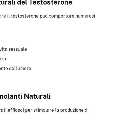
turali del Testosterone
tare il testosterone può comportare numerosi
vita sessuale
nza
nto dell’umore
molanti Naturali
rati efficaci per stimolare la produzione di