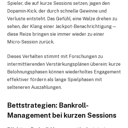
Spieler, die auf kurze Sessions setzen, jagen den
Dopamin‑Kick, der durch schnelle Gewinne und
Verluste entsteht. Das Gefühl, eine Walze drehen zu
sehen, der Klang einer Jackpot-Benachrichtigung—
diese Reize bringen sie immer wieder zu einer
Micro‑Session zurück.
Dieses Verhalten stimmt mit Forschungen zu
intermittierenden Verstärkungsplänen überein: kurze
Belohnungsphasen können wiederholtes Engagement
effektiver fördern als lange Spielphasen mit
selteneren Auszahlungen.
Bettstrategien: Bankroll-
Management bei kurzen Sessions