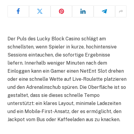
Der Puls des Lucky Block Casino schlägt am
schnellsten, wenn Spieler in kurze, hochintensive
Sessions eintauchen, die sofortige Ergebnisse
liefern. Innerhalb weniger Minuten nach dem
Einloggen kann ein Gamer einen NetEnt Slot drehen
oder eine schnelle Wette auf Live-Roulette platzieren
und den Adrenalinschub spüren. Die Oberfläche ist so
gestaltet, dass sie dieses schnelle Tempo
unterstützt: ein klares Layout, minimale Ladezeiten
und ein Mobile‑First-Ansatz, der es ermöglicht, den
Jackpot vom Bus oder Kaffeeladen aus zu knacken.