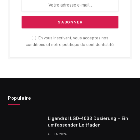
En vous inscrivant, vous acceptez nos
conditions et notre politique de confidentialité.
Populaire
Ligandrol LGD-4033 Dosierung – Ein
umfassender Leitfaden
4 JUIN 2026