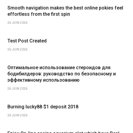
Smooth navigation makes the best online pokies feel
effortless from the first spin
26 JUIN 2026
Test Post Created
26 JUIN 2026
Оптимальное использование стероидов для
бодибилдеров: руководство по безопасному и
эффективному использованию
26 JUIN 2026
Burning lucky88 $1 deposit 2018
26 JUIN 2026