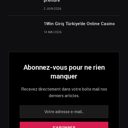
prendre
2 JUIN 2026
1Win Giriş Türkiye’de Online Casino
14 MAI 2026
Abonnez-vous pour ne rien
manquer
Recevez directement dans votre boîte mail nos
derniers articles.