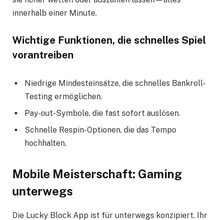
innerhalb einer Minute.
Wichtige Funktionen, die schnelles Spiel
vorantreiben
Niedrige Mindesteinsätze, die schnelles Bankroll-
Testing ermöglichen.
Pay‑out-Symbole, die fast sofort auslösen.
Schnelle Respin-Optionen, die das Tempo
hochhalten.
Mobile Meisterschaft: Gaming
unterwegs
Die Lucky Block App ist für unterwegs konzipiert. Ihr