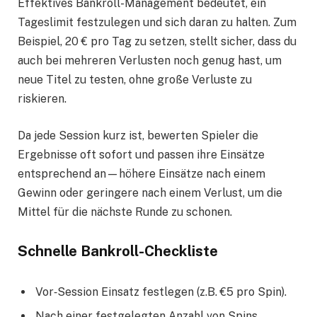
Effektives Bankroll-Management bedeutet, ein
Tageslimit festzulegen und sich daran zu halten. Zum
Beispiel, 20 € pro Tag zu setzen, stellt sicher, dass du
auch bei mehreren Verlusten noch genug hast, um
neue Titel zu testen, ohne große Verluste zu
riskieren.
Da jede Session kurz ist, bewerten Spieler die
Ergebnisse oft sofort und passen ihre Einsätze
entsprechend an—höhere Einsätze nach einem
Gewinn oder geringere nach einem Verlust, um die
Mittel für die nächste Runde zu schonen.
Schnelle Bankroll-Checkliste
Vor‑Session Einsatz festlegen (z.B. €5 pro Spin).
Nach einer festgelegten Anzahl von Spins