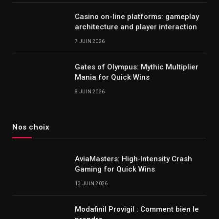
Casino on-line platforms: gameplay
architecture and player interaction
7 JUIN 2026
Gates of Olympus: Mythic Multiplier
Mania for Quick Wins
8 JUIN 2026
Nos choix
AviaMasters: High‑Intensity Crash
Gaming for Quick Wins
13 JUIN 2026
Modafinil Provigil : Comment bien le