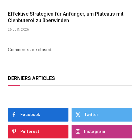
Effektive Strategien für Anfänger, um Plateaus mit
Clenbuterol zu überwinden
26 JUIN 2026
Comments are closed.
DERNIERS ARTICLES
Facebook
Twitter
Pinterest
Instagram