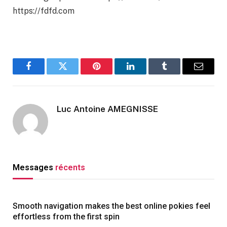
https://fdfd.com
Facebook
Twitter
Pinterest
LinkedIn
Tumblr
Email
Luc Antoine AMEGNISSE
Messages
récents
Smooth navigation makes the best online pokies feel
effortless from the first spin