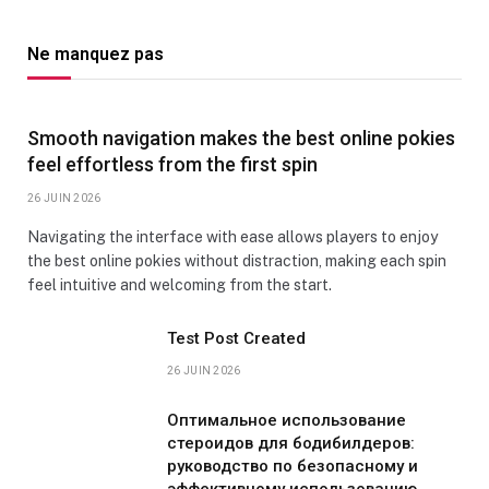
Ne manquez pas
Smooth navigation makes the best online pokies
feel effortless from the first spin
26 JUIN 2026
Navigating the interface with ease allows players to enjoy
the best online pokies without distraction, making each spin
feel intuitive and welcoming from the start.
Test Post Created
26 JUIN 2026
Оптимальное использование
стероидов для бодибилдеров:
руководство по безопасному и
эффективному использованию