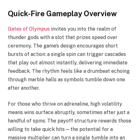
Quick‑Fire Gameplay Overview
Gates of Olympus
invites you into the realm of
thunder gods with a slot that prizes speed over
ceremony. The game’s design encourages short
bursts of action: a single spin can trigger cascades
that play out almost instantly, delivering immediate
feedback. The rhythm feels like a drumbeat echoing
through marble halls as symbols tumble down one
after another.
For those who thrive on adrenaline, high volatility
means wins surface abruptly, sometimes after just a
handful of spins. The payoff structure rewards those
willing to take quick hits—the potential for a
massive multiplier can turn a single tumble into an