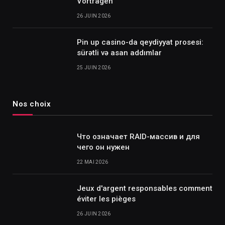
Vortragen
26 JUIN 2026
Pin up casino-da qeydiyyat prosesi:
sürətli və asan addımlar
25 JUIN 2026
Nos choix
Что означает RAID-массив и для
чего он нужен
22 MAI 2026
Jeux d'argent responsables comment
éviter les pièges
26 JUIN 2026