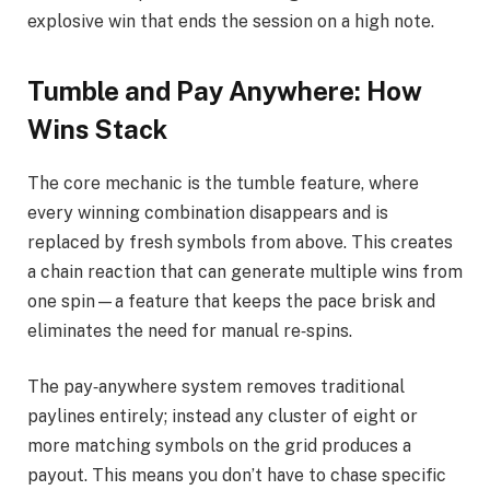
explosive win that ends the session on a high note.
Tumble and Pay Anywhere: How
Wins Stack
The core mechanic is the tumble feature, where
every winning combination disappears and is
replaced by fresh symbols from above. This creates
a chain reaction that can generate multiple wins from
one spin—a feature that keeps the pace brisk and
eliminates the need for manual re‑spins.
The pay‑anywhere system removes traditional
paylines entirely; instead any cluster of eight or
more matching symbols on the grid produces a
payout. This means you don’t have to chase specific