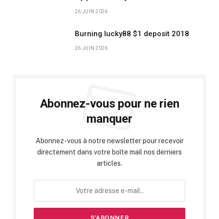
26 JUIN 2026
Burning lucky88 $1 deposit 2018
26 JUIN 2026
Abonnez-vous pour ne rien
manquer
Abonnez-vous à notre newsletter pour recevoir
directement dans votre boîte mail nos derniers
articles.