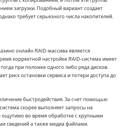
группы с копированием, и потом эти группы
нием загрузки. Подобный вариант создает
однако требует серьезного числа накопителей.
азино онлайн RAID-массива является
время корректной настройке RAID-система имеет
огда при поломке одного либо ряда дисков.
т риск остановки сервиса и потери доступа до
еличение быстродействия. За счет помощью
система скорее выполняет запросы на
ее ощутимо во время обработке с крупными
и сведений а также медиа файлами.