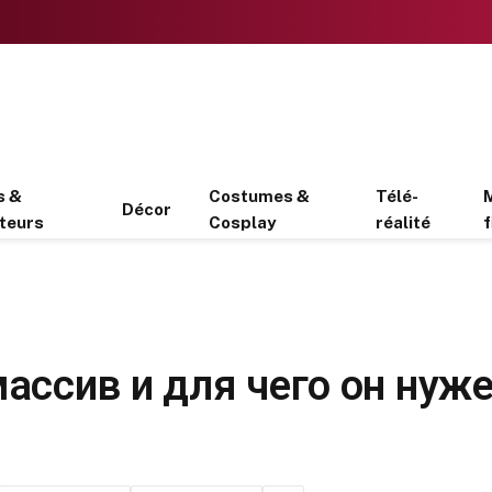
s &
Costumes &
Télé-
Décor
teurs
Cosplay
réalité
f
ассив и для чего он нуж