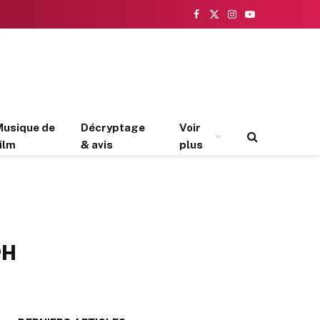
Facebook
X
Instagram
YouTube
(Twitter)
Musique de
Décryptage
Voir
ilm
& avis
plus
ен