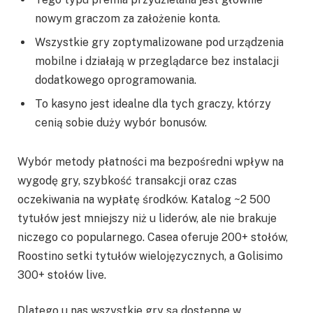
nowym graczom za założenie konta.
Wszystkie gry zoptymalizowane pod urządzenia
mobilne i działają w przeglądarce bez instalacji
dodatkowego oprogramowania.
To kasyno jest idealne dla tych graczy, którzy
cenią sobie duży wybór bonusów.
Wybór metody płatności ma bezpośredni wpływ na
wygodę gry, szybkość transakcji oraz czas
oczekiwania na wypłatę środków. Katalog ~2 500
tytułów jest mniejszy niż u liderów, ale nie brakuje
niczego co popularnego. Casea oferuje 200+ stołów,
Roostino setki tytułów wielojęzycznych, a Golisimo
300+ stołów live.
Dlatego u nas wszystkie gry są dostępne w