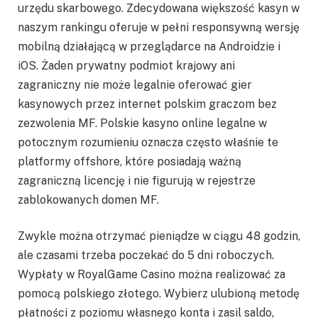
urzędu skarbowego. Zdecydowana większość kasyn w
naszym rankingu oferuje w pełni responsywną wersję
mobilną działającą w przeglądarce na Androidzie i
iOS. Żaden prywatny podmiot krajowy ani
zagraniczny nie może legalnie oferować gier
kasynowych przez internet polskim graczom bez
zezwolenia MF. Polskie kasyno online legalne w
potocznym rozumieniu oznacza często właśnie te
platformy offshore, które posiadają ważną
zagraniczną licencję i nie figurują w rejestrze
zablokowanych domen MF.
Zwykle można otrzymać pieniądze w ciągu 48 godzin,
ale czasami trzeba poczekać do 5 dni roboczych.
Wypłaty w RoyalGame Casino można realizować za
pomocą polskiego złotego. Wybierz ulubioną metodę
płatności z poziomu własnego konta i zasil saldo,