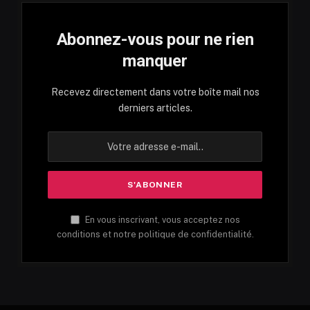
Abonnez-vous pour ne rien
manquer
Recevez directement dans votre boîte mail nos
derniers articles.
En vous inscrivant, vous acceptez nos
conditions et notre politique de confidentialité.