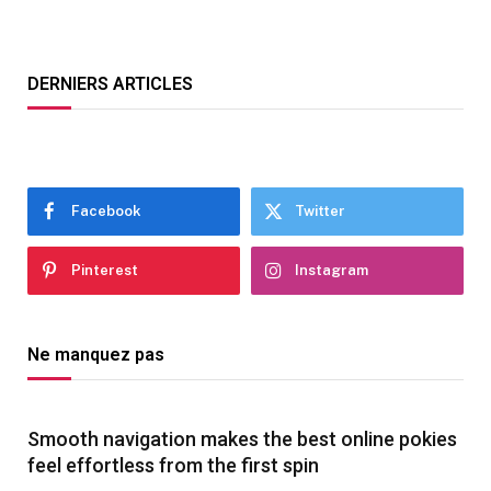
DERNIERS ARTICLES
Facebook
Twitter
Pinterest
Instagram
Ne manquez pas
Smooth navigation makes the best online pokies
feel effortless from the first spin