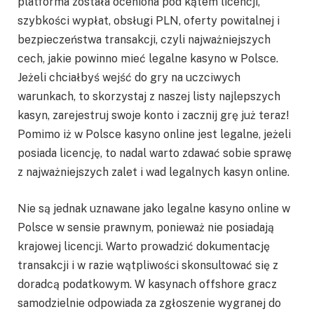
platforma została oceniona pod kątem licencji,
szybkości wypłat, obsługi PLN, oferty powitalnej i
bezpieczeństwa transakcji, czyli najważniejszych
cech, jakie powinno mieć legalne kasyno w Polsce.
Jeżeli chciałbyś wejść do gry na uczciwych
warunkach, to skorzystaj z naszej listy najlepszych
kasyn, zarejestruj swoje konto i zacznij grę już teraz!
Pomimo iż w Polsce kasyno online jest legalne, jeżeli
posiada licencję, to nadal warto zdawać sobie sprawę
z najważniejszych zalet i wad legalnych kasyn online.
Nie są jednak uznawane jako legalne kasyno online w
Polsce w sensie prawnym, ponieważ nie posiadają
krajowej licencji. Warto prowadzić dokumentację
transakcji i w razie wątpliwości skonsultować się z
doradcą podatkowym. W kasynach offshore gracz
samodzielnie odpowiada za zgłoszenie wygranej do