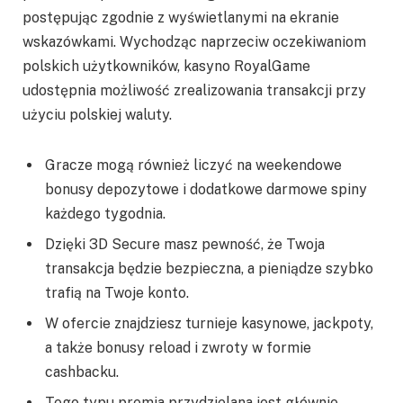
postępując zgodnie z wyświetlanymi na ekranie
wskazówkami. Wychodząc naprzeciw oczekiwaniom
polskich użytkowników, kasyno RoyalGame
udostępnia możliwość zrealizowania transakcji przy
użyciu polskiej waluty.
Gracze mogą również liczyć na weekendowe
bonusy depozytowe i dodatkowe darmowe spiny
każdego tygodnia.
Dzięki 3D Secure masz pewność, że Twoja
transakcja będzie bezpieczna, a pieniądze szybko
trafią na Twoje konto.
W ofercie znajdziesz turnieje kasynowe, jackpoty,
a także bonusy reload i zwroty w formie
cashbacku.
Tego typu premia przydzielana jest głównie