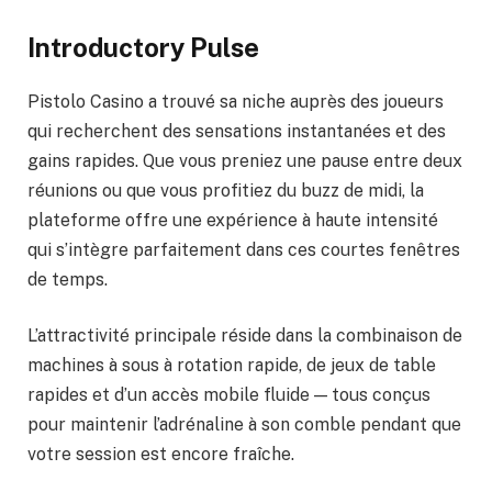
Introductory Pulse
Pistolo Casino a trouvé sa niche auprès des joueurs
qui recherchent des sensations instantanées et des
gains rapides. Que vous preniez une pause entre deux
réunions ou que vous profitiez du buzz de midi, la
plateforme offre une expérience à haute intensité
qui s’intègre parfaitement dans ces courtes fenêtres
de temps.
L’attractivité principale réside dans la combinaison de
machines à sous à rotation rapide, de jeux de table
rapides et d’un accès mobile fluide — tous conçus
pour maintenir l’adrénaline à son comble pendant que
votre session est encore fraîche.