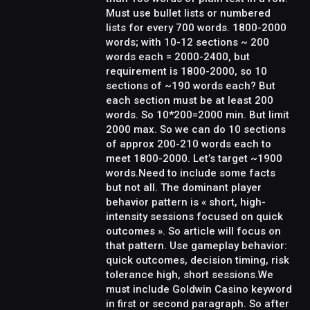
Must use bullet lists or numbered
lists for every 700 words. 1800-2000
words; with 10-12 sections ~ 200
words each = 2000-2400, but
requirement is 1800-2000, so 10
sections of ~190 words each? But
each section must be at least 200
words. So 10*200=2000 min. But limit
2000 max. So we can do 10 sections
of approx 200-210 words each to
meet 1800-2000. Let’s target ~1900
words.Need to include some facts
but not all. The dominant player
behavior pattern is « short, high-
intensity sessions focused on quick
outcomes ». So article will focus on
that pattern. Use gameplay behavior:
quick outcomes, decision timing, risk
tolerance high, short sessions.We
must include Goldwin Casino keyword
in first or second paragraph. So after