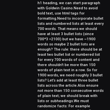
h1 heading, we can start paragraph
with Goldwin Casino.Need to avoid
bold text, use html tags for
formatting.Need to incorporate bullet
lists and numbered lists at least every
700 words. That means we should
have at least 3 bullet lists (since
700*3 =2100) but we have ~1900
words so maybe 2 bullet lists are
enough? The rule: there should be at
least two bullet list or numbered list
for every 700 words of content and
there shouldn’t be more than 150
words of plain text in a row. So for
1900 words, we need roughly 3 bullet
lists? Let’s add at least three bullet
lists across the article.Also ensure
not more than 150 consecutive words
of plain text; we should break with
lists or subheadings.We must
randomize facts: For example