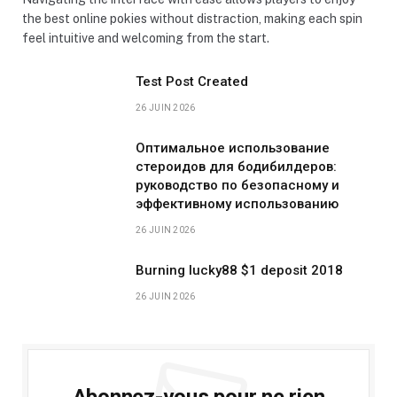
the best online pokies without distraction, making each spin
feel intuitive and welcoming from the start.
Test Post Created
26 JUIN 2026
Оптимальное использование
стероидов для бодибилдеров:
руководство по безопасному и
эффективному использованию
26 JUIN 2026
Burning lucky88 $1 deposit 2018
26 JUIN 2026
Abonnez-vous pour ne rien