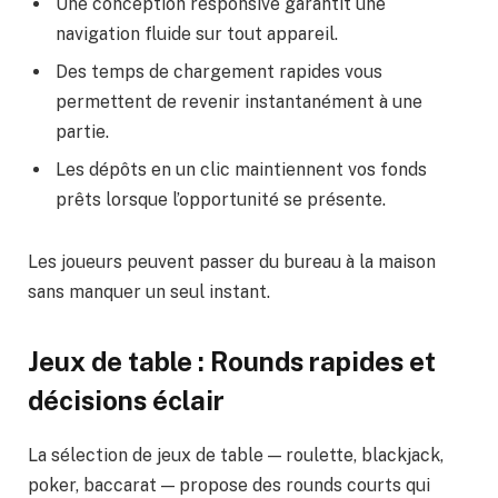
Une conception responsive garantit une
navigation fluide sur tout appareil.
Des temps de chargement rapides vous
permettent de revenir instantanément à une
partie.
Les dépôts en un clic maintiennent vos fonds
prêts lorsque l’opportunité se présente.
Les joueurs peuvent passer du bureau à la maison
sans manquer un seul instant.
Jeux de table : Rounds rapides et
décisions éclair
La sélection de jeux de table — roulette, blackjack,
poker, baccarat — propose des rounds courts qui