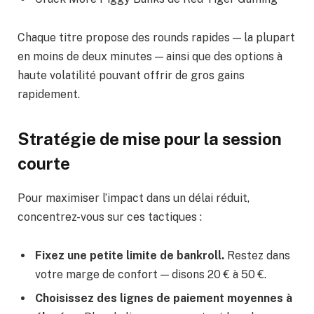
Chaque titre propose des rounds rapides — la plupart
en moins de deux minutes — ainsi que des options à
haute volatilité pouvant offrir de gros gains
rapidement.
Stratégie de mise pour la session
courte
Pour maximiser l’impact dans un délai réduit,
concentrez-vous sur ces tactiques :
Fixez une petite limite de bankroll.
Restez dans
votre marge de confort — disons 20 € à 50 €.
Choisissez des lignes de paiement moyennes à