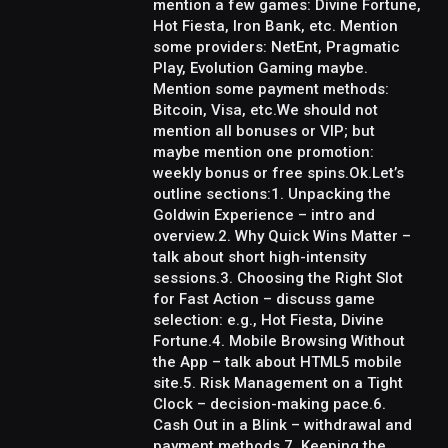
mention a few games: Divine Fortune,
Hot Fiesta, Iron Bank, etc. Mention
some providers: NetEnt, Pragmatic
Play, Evolution Gaming maybe.
Mention some payment methods:
Bitcoin, Visa, etc.We should not
mention all bonuses or VIP; but
maybe mention one promotion:
weekly bonus or free spins.Ok.Let’s
outline sections:1. Unpacking the
Goldwin Experience – intro and
overview.2. Why Quick Wins Matter –
talk about short high-intensity
sessions.3. Choosing the Right Slot
for Fast Action – discuss game
selection: e.g., Hot Fiesta, Divine
Fortune.4. Mobile Browsing Without
the App – talk about HTML5 mobile
site.5. Risk Management on a Tight
Clock – decision-making pace.6.
Cash Out in a Blink – withdrawal and
payment methods.7. Keeping the