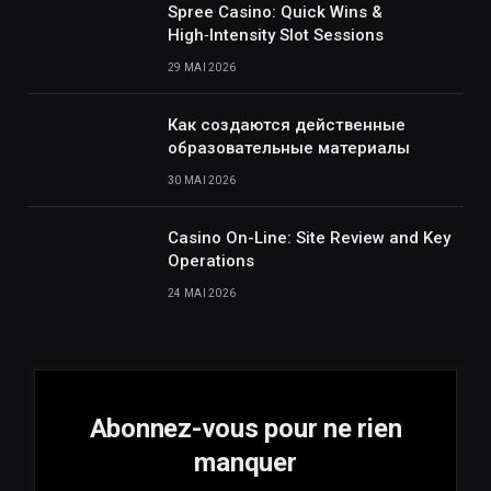
Spree Casino: Quick Wins &
High‑Intensity Slot Sessions
29 MAI 2026
Как создаются действенные
образовательные материалы
30 MAI 2026
Casino On-Line: Site Review and Key
Operations
24 MAI 2026
Abonnez-vous pour ne rien
manquer