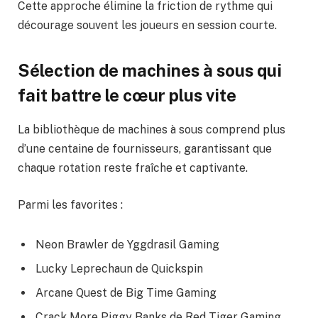
Cette approche élimine la friction de rythme qui
décourage souvent les joueurs en session courte.
Sélection de machines à sous qui
fait battre le cœur plus vite
La bibliothèque de machines à sous comprend plus
d’une centaine de fournisseurs, garantissant que
chaque rotation reste fraîche et captivante.
Parmi les favorites :
Neon Brawler de Yggdrasil Gaming
Lucky Leprechaun de Quickspin
Arcane Quest de Big Time Gaming
Crack More Piggy Banks de Red Tiger Gaming