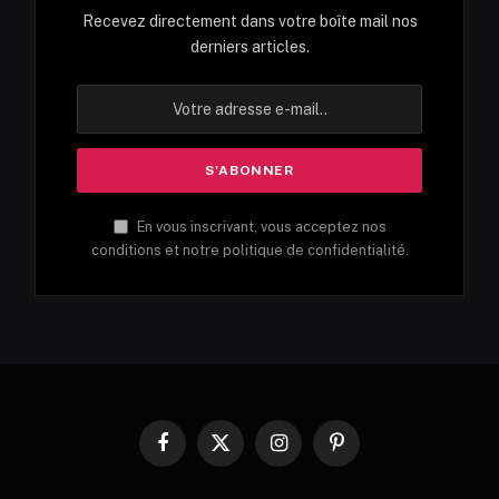
Recevez directement dans votre boîte mail nos
derniers articles.
En vous inscrivant, vous acceptez nos
conditions et notre politique de confidentialité.
Facebook
X
Instagram
Pinterest
(Twitter)