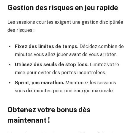
Gestion des risques en jeu rapide
Les sessions courtes exigent une gestion disciplinée
des risques :
Fixez des limites de temps.
Décidez combien de
minutes vous allez jouer avant de vous arrêter.
Utilisez des seuils de stop‑loss.
Limitez votre
mise pour éviter des pertes incontrôlées.
Sprint, pas marathon.
Maintenez les sessions
sous dix minutes pour une énergie maximale.
Obtenez votre bonus dès
maintenant !