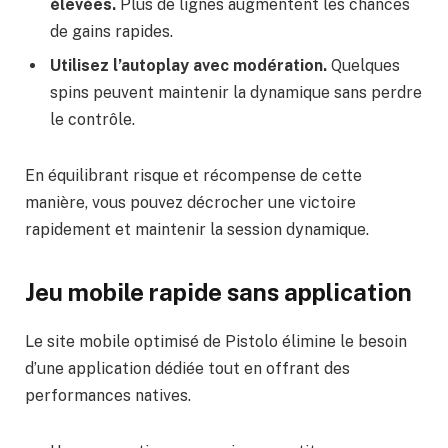
élevées.
Plus de lignes augmentent les chances
de gains rapides.
Utilisez l’autoplay avec modération.
Quelques
spins peuvent maintenir la dynamique sans perdre
le contrôle.
En équilibrant risque et récompense de cette
manière, vous pouvez décrocher une victoire
rapidement et maintenir la session dynamique.
Jeu mobile rapide sans application
Le site mobile optimisé de Pistolo élimine le besoin
d’une application dédiée tout en offrant des
performances natives.