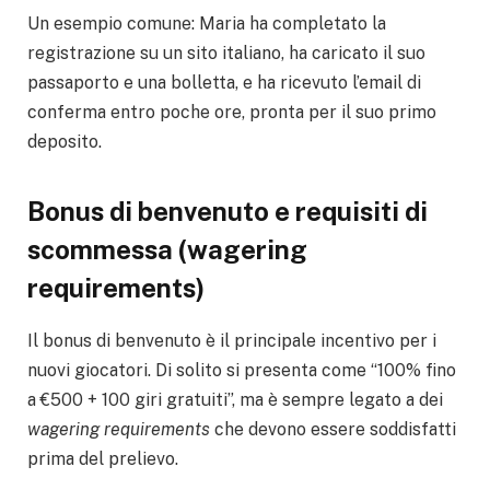
Un esempio comune: Maria ha completato la
registrazione su un sito italiano, ha caricato il suo
passaporto e una bolletta, e ha ricevuto l’email di
conferma entro poche ore, pronta per il suo primo
deposito.
Bonus di benvenuto e requisiti di
scommessa (wagering
requirements)
Il bonus di benvenuto è il principale incentivo per i
nuovi giocatori. Di solito si presenta come “100% fino
a €500 + 100 giri gratuiti”, ma è sempre legato a dei
wagering requirements
che devono essere soddisfatti
prima del prelievo.