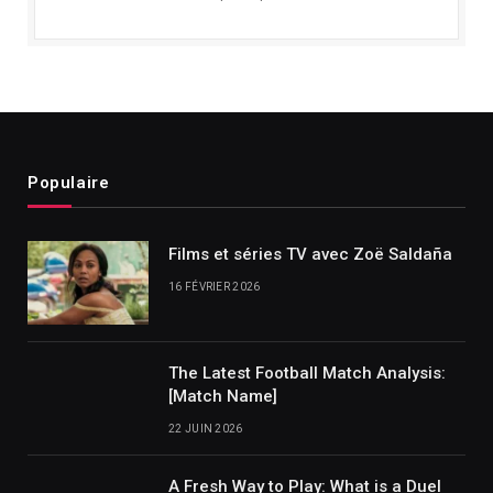
Populaire
Films et séries TV avec Zoë Saldaña
16 FÉVRIER 2026
The Latest Football Match Analysis:
[Match Name]
22 JUIN 2026
A Fresh Way to Play: What is a Duel