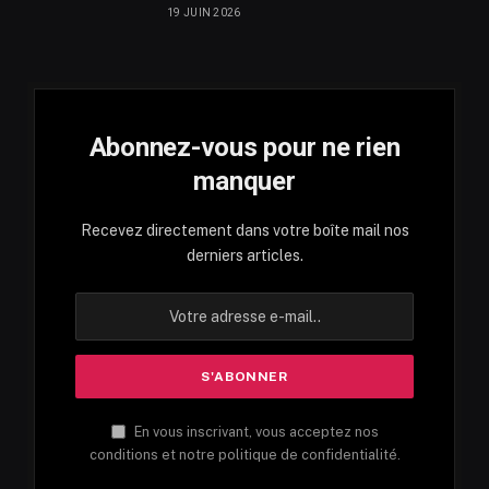
19 JUIN 2026
Abonnez-vous pour ne rien
manquer
Recevez directement dans votre boîte mail nos
derniers articles.
En vous inscrivant, vous acceptez nos
conditions et notre politique de confidentialité.