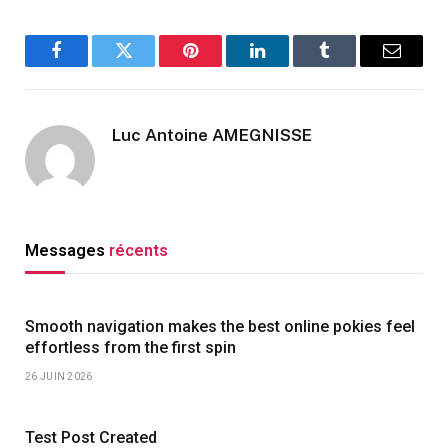
Facebook
Twitter
Pinterest
LinkedIn
Tumblr
Email
Luc Antoine AMEGNISSE
Messages
récents
Smooth navigation makes the best online pokies feel
effortless from the first spin
26 JUIN 2026
Test Post Created