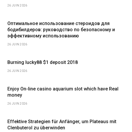
26 JUIN 2026
Оптимальное использование стероидов для
бодибилдеров: руководство по безопасному и
эффективному использованию
26 JUIN 2026
Burning lucky88 $1 deposit 2018
26 JUIN 2026
Enjoy On-line casino aquarium slot which have Real
money
26 JUIN 2026
Effektive Strategien für Anfänger, um Plateaus mit
Clenbuterol zu überwinden