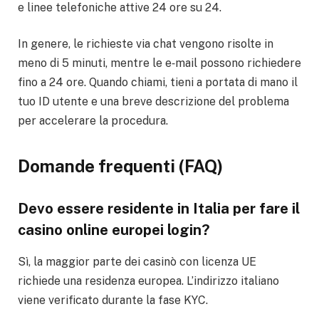
e linee telefoniche attive 24 ore su 24.
In genere, le richieste via chat vengono risolte in
meno di 5 minuti, mentre le e‑mail possono richiedere
fino a 24 ore. Quando chiami, tieni a portata di mano il
tuo ID utente e una breve descrizione del problema
per accelerare la procedura.
Domande frequenti (FAQ)
Devo essere residente in Italia per fare il
casino online europei login?
Sì, la maggior parte dei casinò con licenza UE
richiede una residenza europea. L’indirizzo italiano
viene verificato durante la fase KYC.