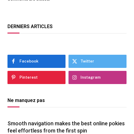
DERNIERS ARTICLES
Facebook
Twitter
Pinterest
Instagram
Ne manquez pas
Smooth navigation makes the best online pokies
feel effortless from the first spin