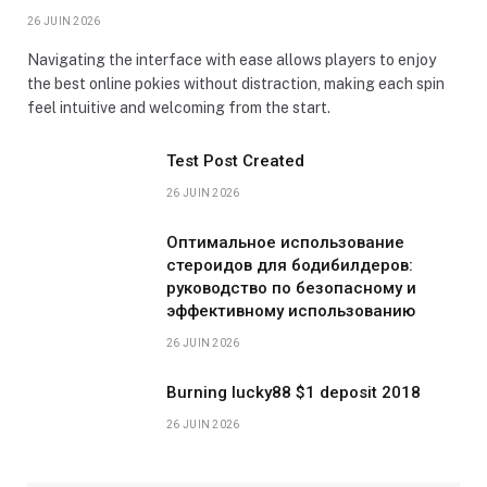
26 JUIN 2026
Navigating the interface with ease allows players to enjoy
the best online pokies without distraction, making each spin
feel intuitive and welcoming from the start.
Test Post Created
26 JUIN 2026
Оптимальное использование
стероидов для бодибилдеров:
руководство по безопасному и
эффективному использованию
26 JUIN 2026
Burning lucky88 $1 deposit 2018
26 JUIN 2026