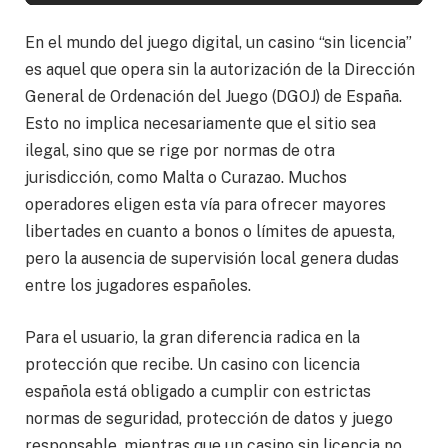
En el mundo del juego digital, un casino “sin licencia”
es aquel que opera sin la autorización de la Dirección
General de Ordenación del Juego (DGOJ) de España.
Esto no implica necesariamente que el sitio sea
ilegal, sino que se rige por normas de otra
jurisdicción, como Malta o Curazao. Muchos
operadores eligen esta vía para ofrecer mayores
libertades en cuanto a bonos o límites de apuesta,
pero la ausencia de supervisión local genera dudas
entre los jugadores españoles.
Para el usuario, la gran diferencia radica en la
protección que recibe. Un casino con licencia
española está obligado a cumplir con estrictas
normas de seguridad, protección de datos y juego
responsable, mientras que un casino sin licencia no