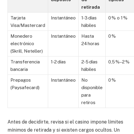
retirada
Tarjeta
Instantáneo
1‑3 días
0 % o 1 %
Visa/Mastercard
hábiles
Monedero
Instantáneo
Hasta
0 %
electrónico
24 horas
(Skrill, Neteller)
Transferencia
1‑2 días
2‑5 días
0,5 %–2 %
bancaria
hábiles
Prepagos
Instantáneo
No
0 %
(Paysafecard)
disponible
para
retiros
Antes de decidirte, revisa si el casino impone límites
mínimos de retirada y si existen cargos ocultos. Un