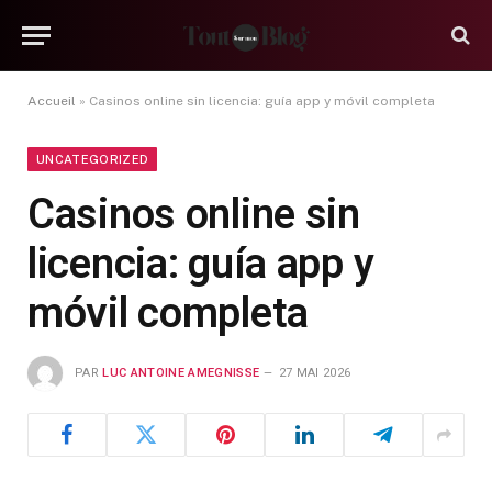
Accueil
»
Casinos online sin licencia: guía app y móvil completa
UNCATEGORIZED
Casinos online sin
licencia: guía app y
móvil completa
PAR
LUC ANTOINE AMEGNISSE
27 MAI 2026