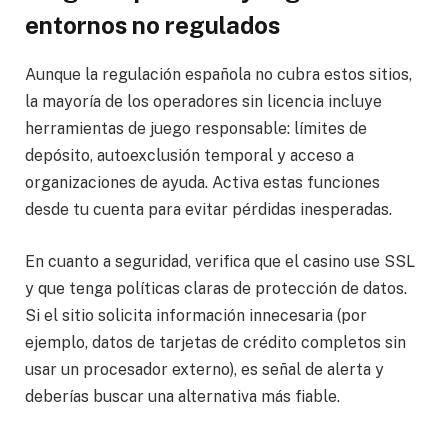
entornos no regulados
Aunque la regulación española no cubra estos sitios,
la mayoría de los operadores sin licencia incluye
herramientas de juego responsable: límites de
depósito, autoexclusión temporal y acceso a
organizaciones de ayuda. Activa estas funciones
desde tu cuenta para evitar pérdidas inesperadas.
En cuanto a seguridad, verifica que el casino use SSL
y que tenga políticas claras de protección de datos.
Si el sitio solicita información innecesaria (por
ejemplo, datos de tarjetas de crédito completos sin
usar un procesador externo), es señal de alerta y
deberías buscar una alternativa más fiable.