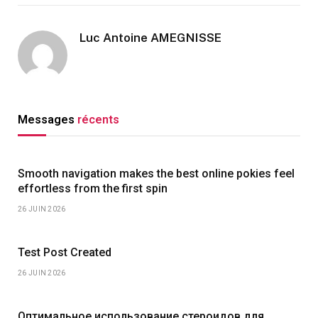
Luc Antoine AMEGNISSE
Messages
récents
Smooth navigation makes the best online pokies feel
effortless from the first spin
26 JUIN 2026
Test Post Created
26 JUIN 2026
Оптимальное использование стероидов для