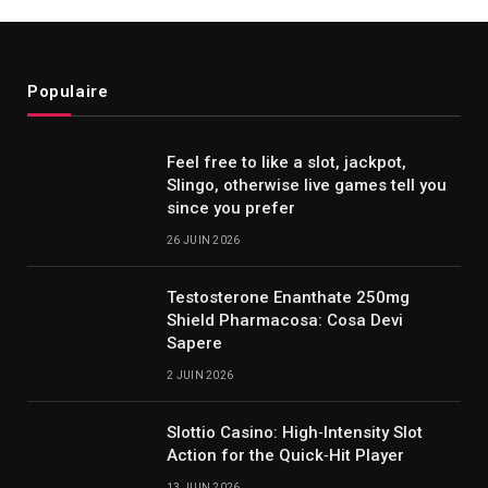
Populaire
Feel free to like a slot, jackpot,
Slingo, otherwise live games tell you
since you prefer
26 JUIN 2026
Testosterone Enanthate 250mg
Shield Pharmacosa: Cosa Devi
Sapere
2 JUIN 2026
Slottio Casino: High‑Intensity Slot
Action for the Quick‑Hit Player
13 JUIN 2026