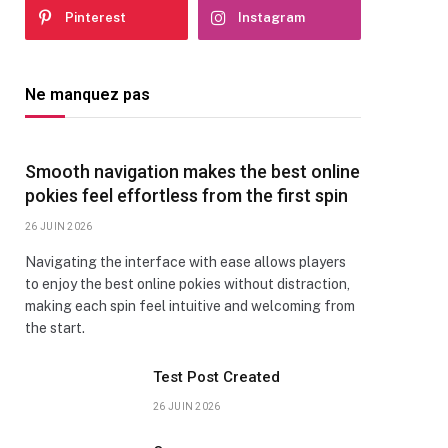
Pinterest
Instagram
Ne manquez pas
Smooth navigation makes the best online
pokies feel effortless from the first spin
26 JUIN 2026
Navigating the interface with ease allows players
to enjoy the best online pokies without distraction,
making each spin feel intuitive and welcoming from
the start.
Test Post Created
26 JUIN 2026