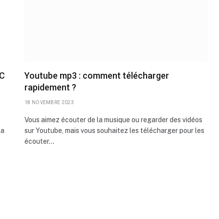
-C
Youtube mp3 : comment télécharger
rapidement ?
18 NOVEMBRE 2023
Vous aimez écouter de la musique ou regarder des vidéos
la
sur Youtube, mais vous souhaitez les télécharger pour les
écouter…