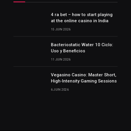
4 ra bet – how to start playing
at the online casino in India
15 JUIN 2026
Bacteriostatic Water 10 Ciclo:
Uso y Beneficios
11 JUIN 2026
Vegasino Casino: Master Short,
High‑Intensity Gaming Sessions
6 JUIN 2026