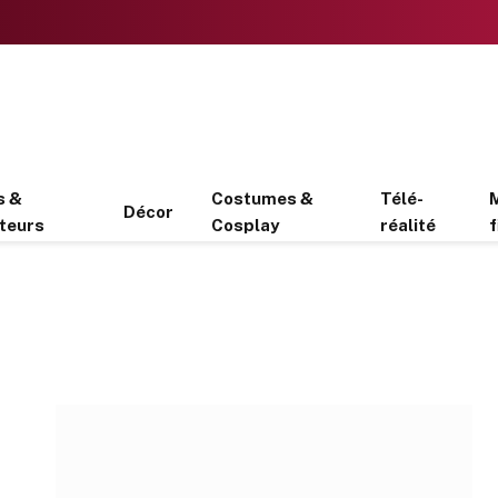
s &
Costumes &
Télé-
Décor
teurs
Cosplay
réalité
f