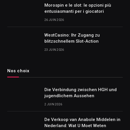
Morospin e le slot: le opzioni più
entusiasmanti per i giocatori
26 JUIN 2026
WestCasino: Ihr Zugang zu
blitzschnellem Slot-Action
23 JUIN 2026
Nos choix
Die Verbindung zwischen HGH und
jugendlichem Aussehen
2 JUIN 2026
De Verkoop van Anabole Middelen in
Nederland: Wat U Moet Weten