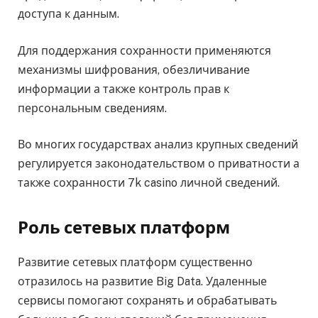
доступа к данным.
Для поддержания сохранности применяются
механизмы шифрования, обезличивание
информации а также контроль прав к
персональным сведениям.
Во многих государствах анализ крупных сведений
регулируется законодательством о приватности а
также сохранности 7k casino личной сведений.
Роль сетевых платформ
Развитие сетевых платформ существенно
отразилось на развитие Big Data. Удаленные
сервисы помогают сохранять и обрабатывать