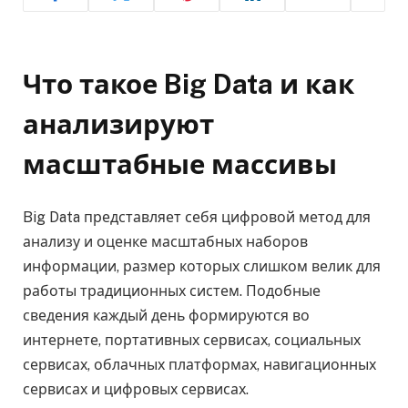
Что такое Big Data и как
анализируют
масштабные массивы
Big Data представляет себя цифровой метод для
анализу и оценке масштабных наборов
информации, размер которых слишком велик для
работы традиционных систем. Подобные
сведения каждый день формируются во
интернете, портативных сервисах, социальных
сервисах, облачных платформах, навигационных
сервисах и цифровых сервисах.