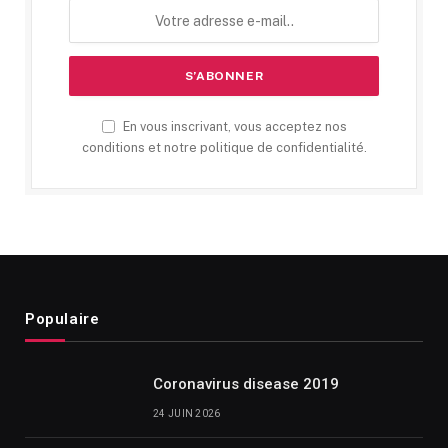
En vous inscrivant, vous acceptez nos
conditions et notre politique de confidentialité.
Populaire
Coronavirus disease 2019
24 JUIN 2026