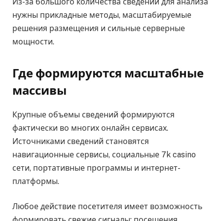
Из-за большого количества сведений для анализа
нужны прикладные методы, масштабируемые
решения размещения и сильные серверные
мощности.
Где формируются масштабные
массивы
Крупные объемы сведений формируются
фактически во многих онлайн сервисах.
Источниками сведений становятся
навигационные сервисы, социальные 7k casino
сети, портативные программы и интернет-
платформы.
Любое действие посетителя имеет возможность
формировать свежие сигналы: посещения