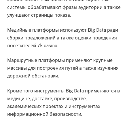
системы обрабатывают фразы аудитории а также
улучшают страницы показа.
Медийные платформы используют Big Data ради
сборки предложений а также оценки поведения
посетителей 7k casino.
Маршрутные платформы применяют крупные
массивы для построения путей а также изучения
дорожной обстановки.
Кроме того инструменты Big Data применяются в
медицине, доставке, производстве,
академических проектах и инструментах
информационной безопасности.