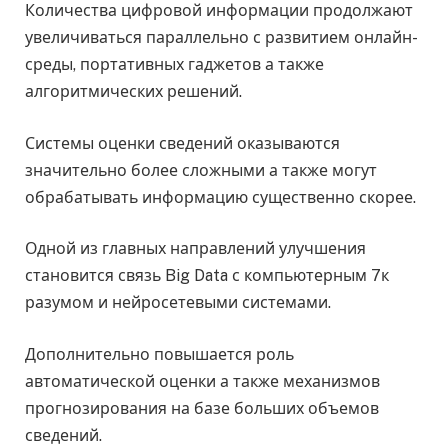
Количества цифровой информации продолжают
увеличиваться параллельно с развитием онлайн-
среды, портативных гаджетов а также
алгоритмических решений.
Системы оценки сведений оказываются
значительно более сложными а также могут
обрабатывать информацию существенно скорее.
Одной из главных направлений улучшения
становится связь Big Data с компьютерным 7к
разумом и нейросетевыми системами.
Дополнительно повышается роль
автоматической оценки а также механизмов
прогнозирования на базе больших объемов
сведений.