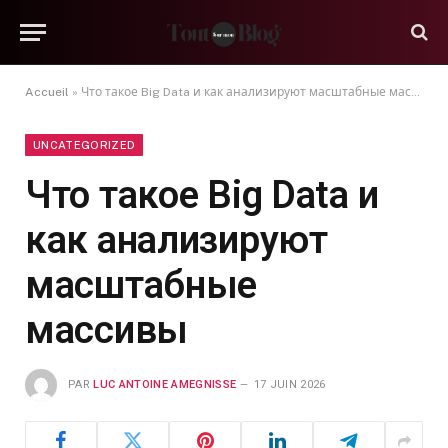
Accueil
»
Что такое Big Data и как анализируют масштабные массивы
UNCATEGORIZED
Что такое Big Data и
как анализируют
масштабные
массивы
PAR
LUC ANTOINE AMEGNISSE
17 JUIN 2026