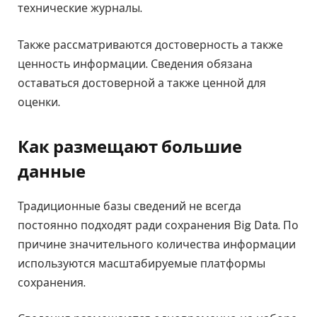
технические журналы.
Также рассматриваются достоверность а также
ценность информации. Сведения обязана
оставаться достоверной а также ценной для
оценки.
Как размещают большие
данные
Традиционные базы сведений не всегда
постоянно подходят ради сохранения Big Data. По
причине значительного количества информации
используются масштабируемые платформы
сохранения.