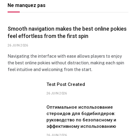
Ne manquez pas
Smooth navigation makes the best online pokies
feel effortless from the first spin
26 JUIN 2026
Navigating the interface with ease allows players to enjoy
the best online pokies without distraction, making each spin
feel intuitive and welcoming from the start.
Test Post Created
26 JUIN 2026
Оптимальное использование
стероидов для бодибилдеров:
руководство по безопасному и
эффективному использованию
26 JUIN 2026