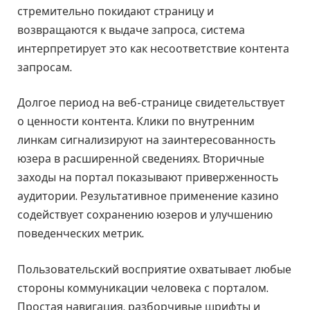
стремительно покидают страницу и
возвращаются к выдаче запроса, система
интерпретирует это как несоответствие контента
запросам.
Долгое период на веб-странице свидетельствует
о ценности контента. Клики по внутренним
линкам сигнализируют на заинтересованность
юзера в расширенной сведениях. Вторичные
заходы на портал показывают приверженность
аудитории. Результативное применение казино
содействует сохранению юзеров и улучшению
поведенческих метрик.
Пользовательский восприятие охватывает любые
стороны коммуникации человека с порталом.
Простая навигация, разборчивые шрифты и