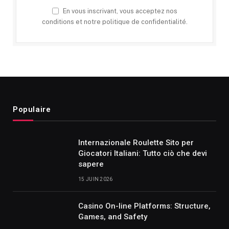
En vous inscrivant, vous acceptez nos
conditions et notre politique de confidentialité.
Populaire
Internazionale Roulette Sito per
Giocatori Italiani: Tutto ciò che devi
sapere
15 JUIN 2026
Casino On-line Platforms: Structure,
Games, and Safety