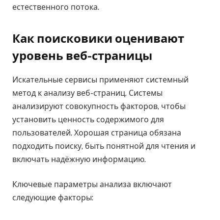
естественного потока.
Как поисковики оценивают
уровень веб-страницы
Искательные сервисы применяют системный
метод к анализу веб-страниц. Системы
анализируют совокупность факторов, чтобы
установить ценность содержимого для
пользователей. Хорошая страница обязана
подходить поиску, быть понятной для чтения и
включать надёжную информацию.
Ключевые параметры анализа включают
следующие факторы: