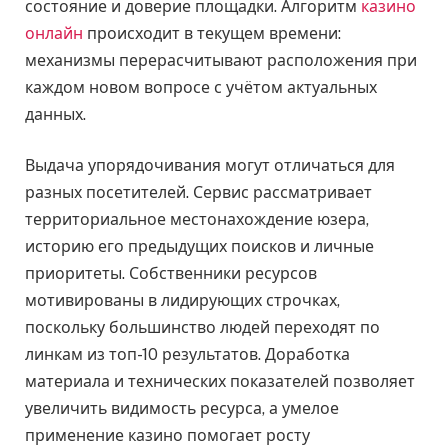
состояние и доверие площадки. Алгоритм
казино
онлайн
происходит в текущем времени:
механизмы перерасчитывают расположения при
каждом новом вопросе с учётом актуальных
данных.
Выдача упорядочивания могут отличаться для
разных посетителей. Сервис рассматривает
территориальное местонахождение юзера,
историю его предыдущих поисков и личные
приоритеты. Собственники ресурсов
мотивированы в лидирующих строчках,
поскольку большинство людей переходят по
линкам из топ-10 результатов. Доработка
материала и технических показателей позволяет
увеличить видимость ресурса, а умелое
применение казино помогает росту