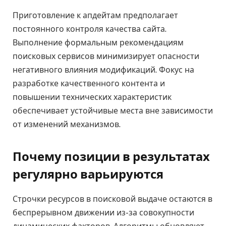
Приготовление к апдейтам предполагает
постоянного контроля качества сайта.
Выполнение формальным рекомендациям
поисковых сервисов минимизирует опасности
негативного влияния модификаций. Фокус на
разработке качественного контента и
повышении технических характеристик
обеспечивает устойчивые места вне зависимости
от изменений механизмов.
Почему позиции в результатах
регулярно варьируются
Строчки ресурсов в поисковой выдаче остаются в
беспрерывном движении из-за совокупности