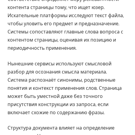
контента страницы тому, что ищет юзер.
Искательные платформы исследуют текст файла,
чтобы уловить его предмет и предназначение.
Системы сопоставляют главные слова вопроса с
контентом страницы, оценивая их позицию и
периодичность применения.
Нынешние сервисы используют смысловой
разбор для осознания смысла материала.
Система распознаёт синонимы, родственные
понятия и контекст применения слов. Страница
может быть уместной даже без точного
присутствия конструкции из запроса, если
включает схожие по содержанию фразы.
Структура документа влияет на определение