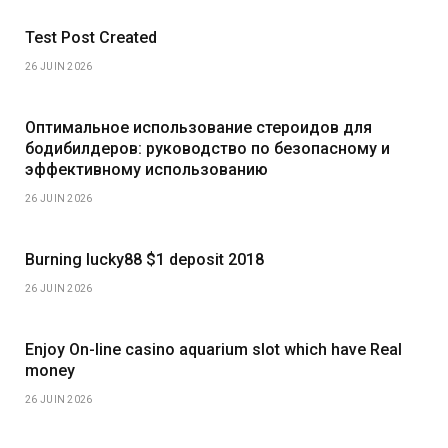
Test Post Created
26 JUIN 2026
Оптимальное использование стероидов для
бодибилдеров: руководство по безопасному и
эффективному использованию
26 JUIN 2026
Burning lucky88 $1 deposit 2018
26 JUIN 2026
Enjoy On-line casino aquarium slot which have Real
money
26 JUIN 2026