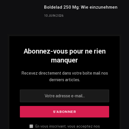
Boldelad 250 Mg: Wie einzunehmen
10 JUIN 2026
Abonnez-vous pour ne rien
manquer
Recevez directement dans votre boîte mail nos
derniers articles.
En vous inscrivant, vous acceptez nos