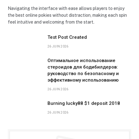
Navigating the interface with ease allows players to enjoy
the best online pokies without distraction, making each spin
feel intuitive and welcoming from the start.
Test Post Created
26 JUIN 2026
Оптимальное использование
стероидов для бодибилдеров:
руководство по безопасному и
эффективному использованию
26 JUIN 2026
Burning lucky88 $1 deposit 2018
26 JUIN 2026