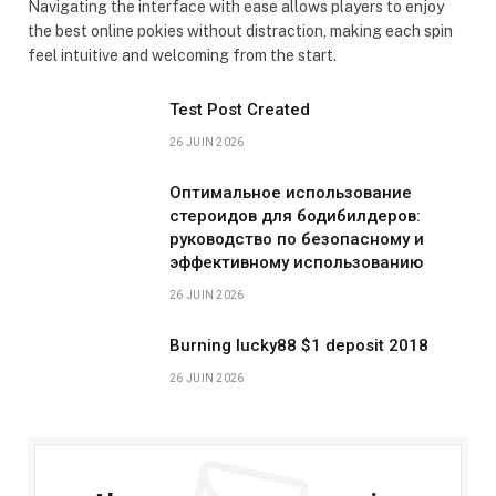
Navigating the interface with ease allows players to enjoy
the best online pokies without distraction, making each spin
feel intuitive and welcoming from the start.
Test Post Created
26 JUIN 2026
Оптимальное использование
стероидов для бодибилдеров:
руководство по безопасному и
эффективному использованию
26 JUIN 2026
Burning lucky88 $1 deposit 2018
26 JUIN 2026