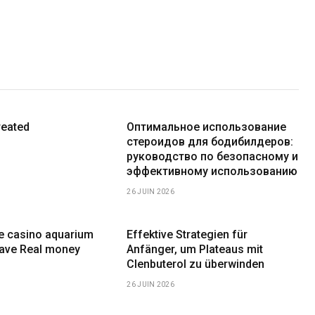
reated
Оптимальное использование
стероидов для бодибилдеров:
руководство по безопасному и
эффективному использованию
26 JUIN 2026
ne casino aquarium
Effektive Strategien für
have Real money
Anfänger, um Plateaus mit
Clenbuterol zu überwinden
26 JUIN 2026