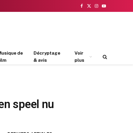
Facebook
X
Instagram
YouTube
(Twitter)
Musique de
Décryptage
Voir
ilm
& avis
plus
en speel nu