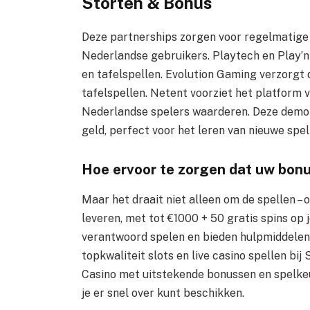
Storten & Bonus
Deze partnerships zorgen voor regelmatige
Nederlandse gebruikers. Playtech en Play’
en tafelspellen. Evolution Gaming verzorgt
tafelspellen. Netent voorziet het platform 
Nederlandse spelers waarderen. Deze demo v
geld, perfect voor het leren van nieuwe spel
Hoe ervoor te zorgen dat uw bonu
Maar het draait niet alleen om de spellen –
leveren, met tot €1000 + 50 gratis spins op 
verantwoord spelen en bieden hulpmiddelen
topkwaliteit slots en live casino spellen b
Casino met uitstekende bonussen en spelkeuz
je er snel over kunt beschikken.