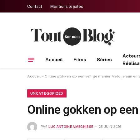
Contact
Mentions légales
Acteur
Accueil
Films
Séries
Réalisa
Accueil
»
Online gokken op een veilige manier Meld je aan en 
UNCATEGORIZED
Online gokken op een 
PAR
LUC ANTOINE AMEGNISSE
25 JUIN 2026