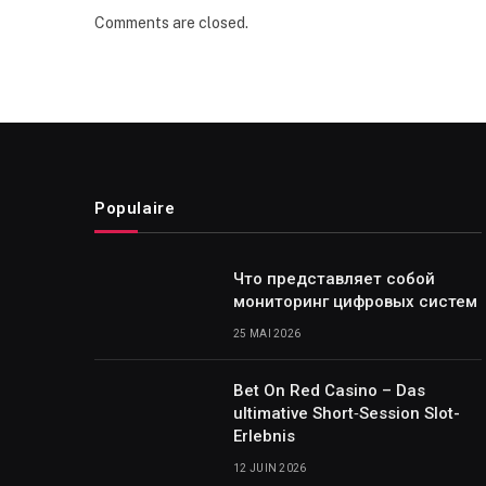
Comments are closed.
Populaire
Что представляет собой
мониторинг цифровых систем
25 MAI 2026
Bet On Red Casino – Das
ultimative Short‑Session Slot-
Erlebnis
12 JUIN 2026