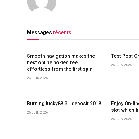
Messages
récents
Smooth navigation makes the
Test Post C
best online pokies feel
26 JUIN 2026
effortless from the first spin
26 JUIN 2026
Burning lucky88 $1 deposit 2018
Enjoy On-li
slot which 
26 JUIN 2026
26 JUIN 2026