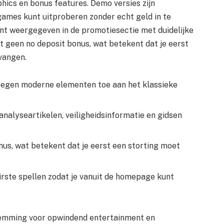
ics en bonus features. Demo versies zijn
games kunt uitproberen zonder echt geld in te
nt weergegeven in de promotiesectie met duidelijke
dt geen no deposit bonus, wat betekent dat je eerst
vangen.
oegen moderne elementen toe aan het klassieke
analyseartikelen, veiligheidsinformatie en gidsen
us, wat betekent dat je eerst een storting moet
irste spellen zodat je vanuit de homepage kunt
temming voor opwindend entertainment en