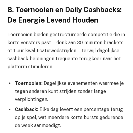
8. Toernooien en Daily Cashbacks:
De Energie Levend Houden
Toernooien bieden gestructureerde competitie die in
korte vensters past—denk aan 30‑minuten brackets
of 1‑uur kwalificatiewedstrijden—terwijl dagelijkse
cashback‑beloningen frequente terugkeer naar het
platform stimuleren.
Toernooien:
Dagelijkse evenementen waarmee je
tegen anderen kunt strijden zonder lange
verplichtingen.
Cashback:
Elke dag levert een percentage terug
op je spel, wat meerdere korte bursts gedurende
de week aanmoedigt.