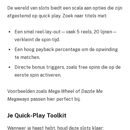
De wereld van slots biedt een scala aan opties die zijn
afgestemd op quick play. Zoek naar titels met:
Een smal reel‑lay-out—vaak 5 reels, 20 lijnen—
verkleint de spin‑tijd.
Een hoog payback percentage om de opwinding
te matchen.
Directe bonus triggers, zoals free spins die op de
eerste spin activeren.
Voorbeelden zoals
Mega Wheel
of
Dazzle Me
Megaways
passen hier perfect bij.
Je Quick‑Play Toolkit
Wanneer je haast hebt, houd deze slots klaar: