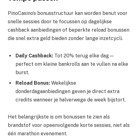
PinoCasino’s bonusstructuur kan worden benut voor
snelle sessies door te focussen op dagelijkse
cashback aanbiedingen of beperkte reload bonussen
die snel extra geld bieden zonder lange inzetcycli.
Daily Cashback:
Tot 20% terug elke dag—
perfect om kleine bankrolls aan te vullen na elke
burst.
Reload Bonus:
Wekelijkse
donderdagaanbiedingen geven je direct extra
credits wanneer je halverwege de week bijstort.
Het belangrijkste is om bonussen te zien als
brandstof voor opeenvolgende korte sessies, niet als
één marathon evenement.