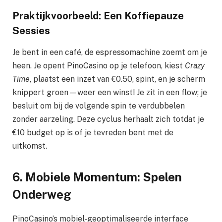
Praktijkvoorbeeld: Een Koffiepauze
Sessies
Je bent in een café, de espressomachine zoemt om je
heen. Je opent PinoCasino op je telefoon, kiest
Crazy
Time
, plaatst een inzet van €0.50, spint, en je scherm
knippert groen—weer een winst! Je zit in een flow; je
besluit om bij de volgende spin te verdubbelen
zonder aarzeling. Deze cyclus herhaalt zich totdat je
€10 budget op is of je tevreden bent met de
uitkomst.
6. Mobiele Momentum: Spelen
Onderweg
PinoCasino’s mobiel‑geoptimaliseerde interface