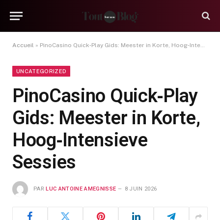
Accueil
»
PinoCasino Quick‑Play Gids: Meester in Korte, Hoog‑Intensieve Sessies
UNCATEGORIZED
PinoCasino Quick‑Play
Gids: Meester in Korte,
Hoog‑Intensieve
Sessies
PAR
LUC ANTOINE AMEGNISSE
8 JUIN 2026