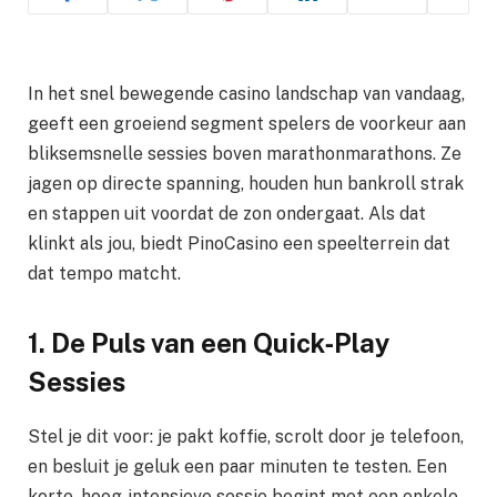
In het snel bewegende casino landschap van vandaag,
geeft een groeiend segment spelers de voorkeur aan
bliksemsnelle sessies boven marathonmarathons. Ze
jagen op directe spanning, houden hun bankroll strak
en stappen uit voordat de zon ondergaat. Als dat
klinkt als jou, biedt PinoCasino een speelterrein dat
dat tempo matcht.
1. De Puls van een Quick‑Play
Sessies
Stel je dit voor: je pakt koffie, scrolt door je telefoon,
en besluit je geluk een paar minuten te testen. Een
korte, hoog‑intensieve sessie begint met een enkele