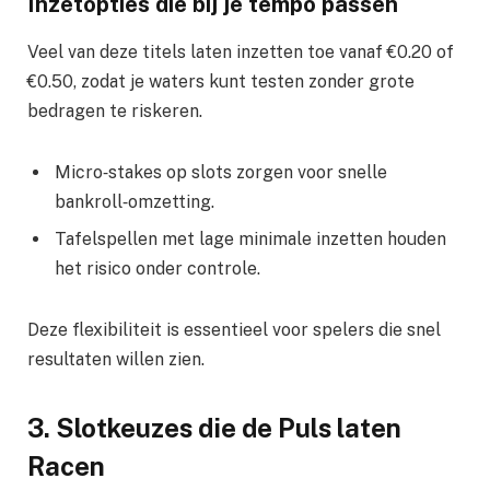
Inzetopties die bij je tempo passen
Veel van deze titels laten inzetten toe vanaf €0.20 of
€0.50, zodat je waters kunt testen zonder grote
bedragen te riskeren.
Micro‑stakes op slots zorgen voor snelle
bankroll‑omzetting.
Tafelspellen met lage minimale inzetten houden
het risico onder controle.
Deze flexibiliteit is essentieel voor spelers die snel
resultaten willen zien.
3. Slotkeuzes die de Puls laten
Racen