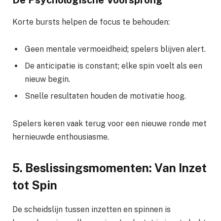
De Psychologische Voorsprong
Korte bursts helpen de focus te behouden:
Geen mentale vermoeidheid; spelers blijven alert.
De anticipatie is constant; elke spin voelt als een
nieuw begin.
Snelle resultaten houden de motivatie hoog.
Spelers keren vaak terug voor een nieuwe ronde met
hernieuwde enthousiasme.
5. Beslissingsmomenten: Van Inzet
tot Spin
De scheidslijn tussen inzetten en spinnen is