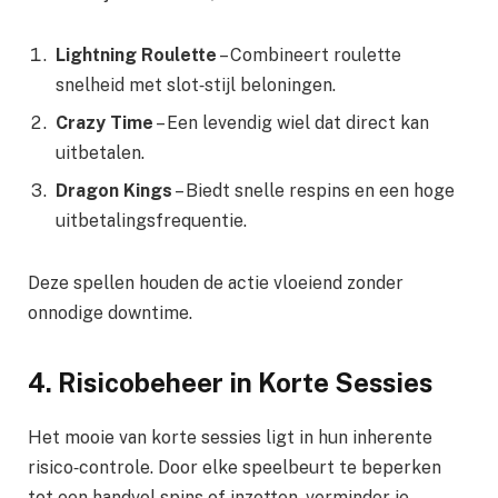
Lightning Roulette
– Combineert roulette
snelheid met slot‑stijl beloningen.
Crazy Time
– Een levendig wiel dat direct kan
uitbetalen.
Dragon Kings
– Biedt snelle respins en een hoge
uitbetalingsfrequentie.
Deze spellen houden de actie vloeiend zonder
onnodige downtime.
4. Risicobeheer in Korte Sessies
Het mooie van korte sessies ligt in hun inherente
risico‑controle. Door elke speelbeurt te beperken
tot een handvol spins of inzetten, verminder je