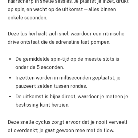
haarscherp in snelle sessies. Je plaatst je inzet, drukt
op spin, en wacht op de uitkomst—alles binnen
enkele seconden.
Deze lus herhaalt zich snel, waardoor een ritmische
drive ontstaat die de adrenaline laat pompen.
De gemiddelde spin‑tijd op de meeste slots is
onder de 5 seconden.
Inzetten worden in milliseconden geplaatst; je
pauzeert zelden tussen rondes.
De uitkomst is bijna direct, waardoor je meteen je
beslissing kunt herzien.
Deze snelle cyclus zorgt ervoor dat je nooit verveelt
of overdenkt; je gaat gewoon mee met de flow.