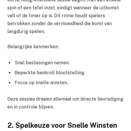
spin of een tafel inzet, eindigt wanneer de uitkomst
valt of de timer op is. Dit ritme houdt spelers
betrokken zonder de vermoeidheid die komt van
langdurig spelen.
Belangrijke kenmerken:
Snel beslissingen nemen.
Beperkte bankroll blootstelling.
Focus op snelle winsten.
Deze sessies draaien allemaal om directe bevrediging
en in controle blijven.
2. Spelkeuze voor Snelle Winsten