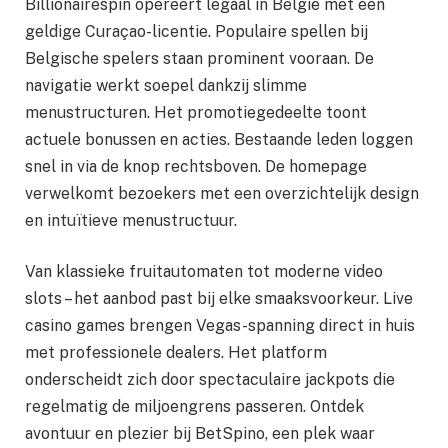
Billionairespin opereert legaal in België met een
geldige Curaçao-licentie. Populaire spellen bij
Belgische spelers staan prominent vooraan. De
navigatie werkt soepel dankzij slimme
menustructuren. Het promotiegedeelte toont
actuele bonussen en acties. Bestaande leden loggen
snel in via de knop rechtsboven. De homepage
verwelkomt bezoekers met een overzichtelijk design
en intuïtieve menustructuur.
Van klassieke fruitautomaten tot moderne video
slots – het aanbod past bij elke smaaksvoorkeur. Live
casino games brengen Vegas-spanning direct in huis
met professionele dealers. Het platform
onderscheidt zich door spectaculaire jackpots die
regelmatig de miljoengrens passeren. Ontdek
avontuur en plezier bij BetSpino, een plek waar