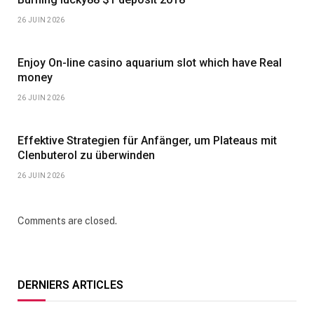
26 JUIN 2026
Enjoy On-line casino aquarium slot which have Real
money
26 JUIN 2026
Effektive Strategien für Anfänger, um Plateaus mit
Clenbuterol zu überwinden
26 JUIN 2026
Comments are closed.
DERNIERS ARTICLES