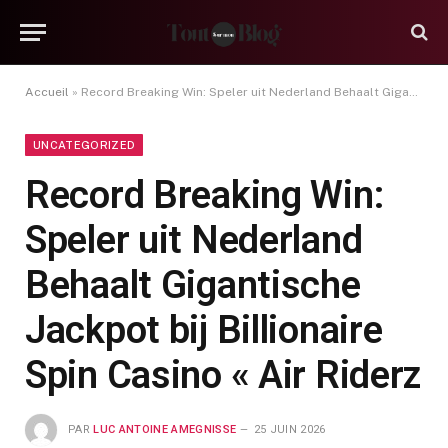
Accueil
»
Record Breaking Win: Speler uit Nederland Behaalt Gigantische Jackpot bij Billionaire Spin Casino « Air Riderz
UNCATEGORIZED
Record Breaking Win:
Speler uit Nederland
Behaalt Gigantische
Jackpot bij Billionaire
Spin Casino « Air Riderz
PAR
LUC ANTOINE AMEGNISSE
25 JUIN 2026