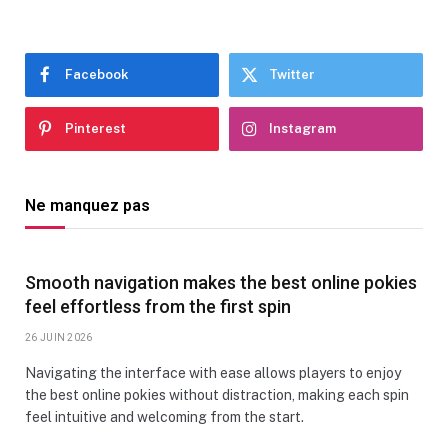
Facebook
Twitter
Pinterest
Instagram
Ne manquez pas
Smooth navigation makes the best online pokies
feel effortless from the first spin
26 JUIN 2026
Navigating the interface with ease allows players to enjoy
the best online pokies without distraction, making each spin
feel intuitive and welcoming from the start.