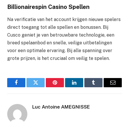
Billionairespin Casino Spellen
Na verificatie van het account krijgen nieuwe spelers
direct toegang tot alle spellen en bonussen. Bij
Cusco geniet je van betrouwbare technologie, een
breed spelaanbod en snelle, veilige uitbetalingen
voor een optimale ervaring. Bij alle spanning over
grote prijzen, is het cruciaal om veilig te spelen.
Facebook
Twitter
Pinterest
LinkedIn
Tumblr
Email
Luc Antoine AMEGNISSE