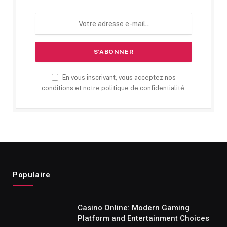
En vous inscrivant, vous acceptez nos
conditions et notre politique de confidentialité.
Populaire
Casino Online: Modern Gaming
Platform and Entertainment Choices