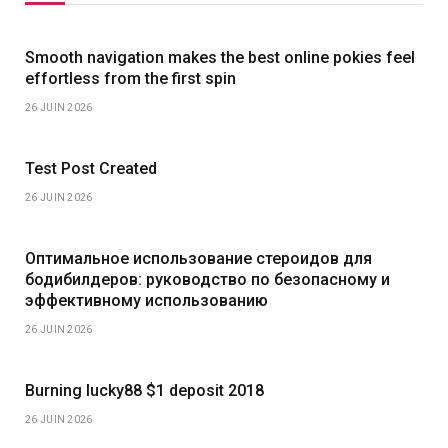
Smooth navigation makes the best online pokies feel
effortless from the first spin
26 JUIN 2026
Test Post Created
26 JUIN 2026
Оптимальное использование стероидов для
бодибилдеров: руководство по безопасному и
эффективному использованию
26 JUIN 2026
Burning lucky88 $1 deposit 2018
26 JUIN 2026