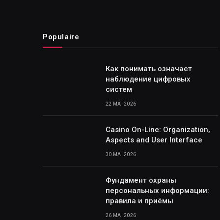
Populaire
Как понимать означает
наблюдение цифровых
систем
22 MAI 2026
Casino On-Line: Organization,
Aspects and User Interface
30 MAI 2026
Фундамент охраны
персональных информации:
правила и приёмы
26 MAI 2026