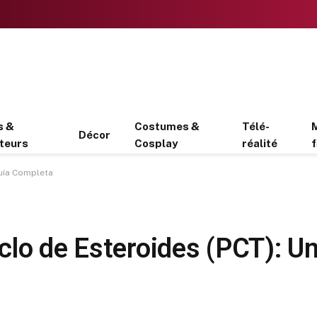
s &
Costumes &
Télé-
Décor
teurs
Cosplay
réalité
f
Guía Completa
clo de Esteroides (PCT): U