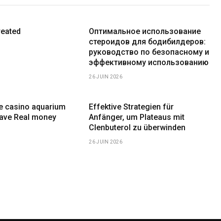
reated
Оптимальное использование
стероидов для бодибилдеров:
руководство по безопасному и
эффективному использованию
26 JUIN 2026
ne casino aquarium
Effektive Strategien für
have Real money
Anfänger, um Plateaus mit
Clenbuterol zu überwinden
26 JUIN 2026