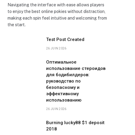
Navigating the interface with ease allows players
to enjoy the best online pokies without distraction,
making each spin feel intuitive and welcoming from
the start.
Test Post Created
26 JUIN 2026
Оптимальное
использование стероидов
для бодибилдеров:
руководство по
безопасному и
эффективному
использованию
26 JUIN 2026
Burning lucky88 $1 deposit
2018