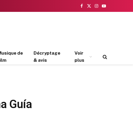
Facebook
X
Instagram
YouTube
(Twitter)
Musique de
Décryptage
Voir
ilm
& avis
plus
na Guía