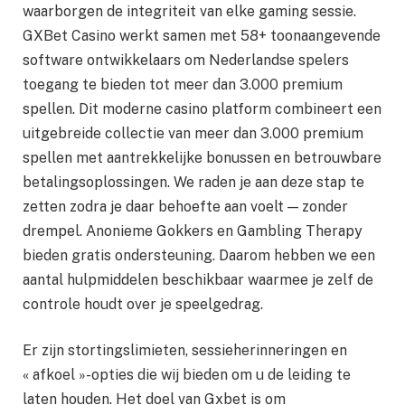
waarborgen de integriteit van elke gaming sessie.
GXBet Casino werkt samen met 58+ toonaangevende
software ontwikkelaars om Nederlandse spelers
toegang te bieden tot meer dan 3.000 premium
spellen. Dit moderne casino platform combineert een
uitgebreide collectie van meer dan 3.000 premium
spellen met aantrekkelijke bonussen en betrouwbare
betalingsoplossingen. We raden je aan deze stap te
zetten zodra je daar behoefte aan voelt — zonder
drempel. Anonieme Gokkers en Gambling Therapy
bieden gratis ondersteuning. Daarom hebben we een
aantal hulpmiddelen beschikbaar waarmee je zelf de
controle houdt over je speelgedrag.
Er zijn stortingslimieten, sessieherinneringen en
« afkoel »-opties die wij bieden om u de leiding te
laten houden. Het doel van Gxbet is om