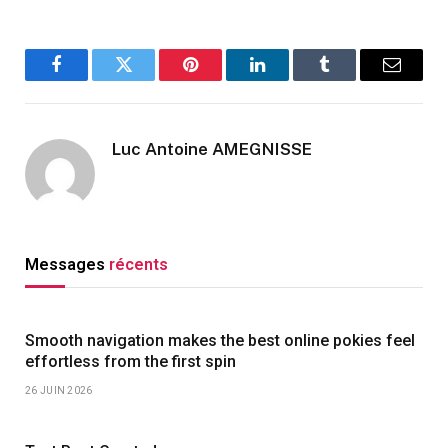
Facebook
Twitter
Pinterest
LinkedIn
Tumblr
Email
Luc Antoine AMEGNISSE
Messages
récents
Smooth navigation makes the best online pokies feel
effortless from the first spin
26 JUIN 2026