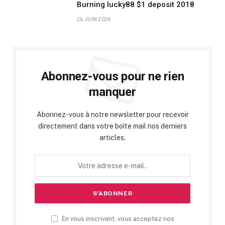
Burning lucky88 $1 deposit 2018
26 JUIN 2026
Abonnez-vous pour ne rien
manquer
Abonnez-vous à notre newsletter pour recevoir
directement dans votre boîte mail nos derniers
articles.
En vous inscrivant, vous acceptez nos