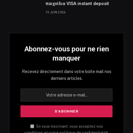
παιχνίδια VISA instant deposit
13 JUIN 2026
Abonnez-vous pour ne rien
manquer
Recevez directement dans votre boîte mail nos
derniers articles.
En vous inscrivant, vous acceptez nos
conditions et notre politique de confidentialité.