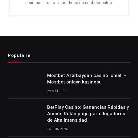
conditions et notre politique de confidentialité.
Populaire
Mostbet Azərbaycan casino icmalı –
Mostbet onlayn kazinosu
28 MAI 2026
BetPlay Casino: Ganancias Rápidas y
Acción Relámpago para Jugadores
de Alta Intensidad
14 JUIN 2026