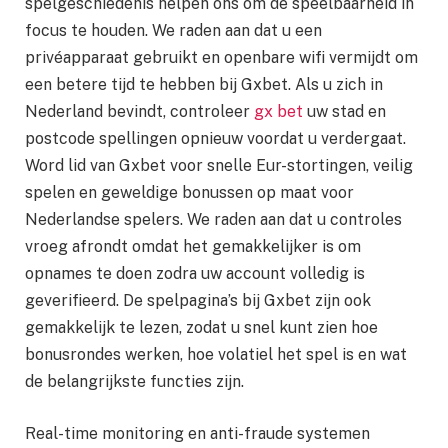
spelgeschiedenis helpen ons om de speelbaarheid in
focus te houden. We raden aan dat u een
privéapparaat gebruikt en openbare wifi vermijdt om
een betere tijd te hebben bij Gxbet. Als u zich in
Nederland bevindt, controleer
gx bet
uw stad en
postcode spellingen opnieuw voordat u verdergaat.
Word lid van Gxbet voor snelle Eur-stortingen, veilig
spelen en geweldige bonussen op maat voor
Nederlandse spelers. We raden aan dat u controles
vroeg afrondt omdat het gemakkelijker is om
opnames te doen zodra uw account volledig is
geverifieerd. De spelpagina’s bij Gxbet zijn ook
gemakkelijk te lezen, zodat u snel kunt zien hoe
bonusrondes werken, hoe volatiel het spel is en wat
de belangrijkste functies zijn.
Real-time monitoring en anti-fraude systemen