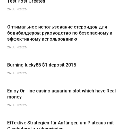
Test Post Created
26 JUIN 2026
Оптимальное использование стероидов для
бодибилдеров: руководство по безопасному и
эффективному использованию
26 JUIN 2026
Burning lucky88 $1 deposit 2018
26 JUIN 2026
Enjoy On-line casino aquarium slot which have Real
money
26 JUIN 2026
Effektive Strategien für Anfänger, um Plateaus mit
Clenbuterol zu überwinden