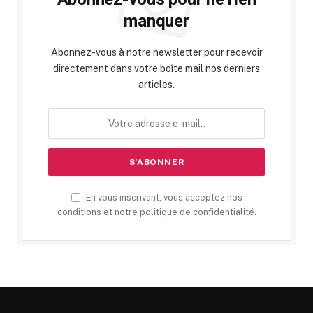
manquer
Abonnez-vous à notre newsletter pour recevoir
directement dans votre boîte mail nos derniers
articles.
En vous inscrivant, vous acceptez nos
conditions et notre politique de confidentialité.