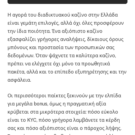
Η αγορά του διαδικτυακού καζίνο στην Ελλάδα
είναι γεμάτη επιλογές, αλλά όχι όλες προσφέρουν
την ίδια ποιότητα. Ένα αξιόπιστο καζίνο
εξασφαλίζει γρήγορες αναλήψεις, δίκαιους όρους
μπόνους και προστασία των προσωπικών σας
δεδομένων. Όταν ψάχνετε τα καλύτερα καζίνο,
πρέπει να ελέγχετε όχι μόνο τα προωθητικά
πακέτα, αλλά και το επίπεδο εξυπηρέτησης και την
ασφάλεια.
Οι περισσότεροι παίκτες ξεκινούν με την ελπίδα
για μεγάλα bonus, όμως η πραγματική αξία
κρύβεται στα μικρότερα στοιχεία: πόσο εύκολο
είναι το KYC, πόσο γρήγορα λαμβάνετε τα κέρδη
σας και πόσο αξιόπιστος είναι ο πάροχος λήψης.