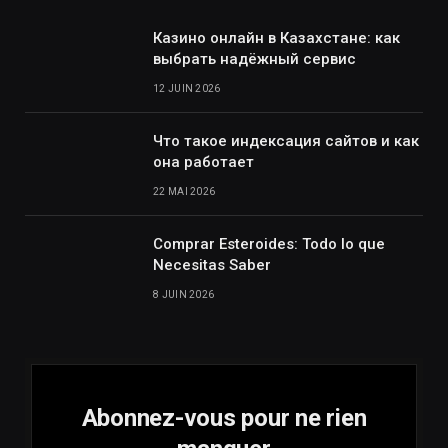
Казино онлайн в Казахстане: как
выбрать надёжный сервис
12 JUIN 2026
Что такое индексация сайтов и как
она работает
22 MAI 2026
Comprar Esteroides: Todo lo que
Necesitas Saber
8 JUIN 2026
Abonnez-vous pour ne rien