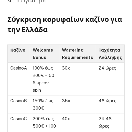
λειτουργικότητα.
Σύγκριση κορυφαίων καζίνο για
την Ελλάδα
Καζίνο
Welcome
Wagering
Ταχύτητα
Bonus
Requirements
Ανάληψης
CasinoA
100% έως
30x
24 ώρες
200 € + 50
δωρεάν
spin
CasinoB
150% έως
35x
48 ώρες
300 €
CasinoC
200% έως
40x
24‑48
500 € + 100
ώρες