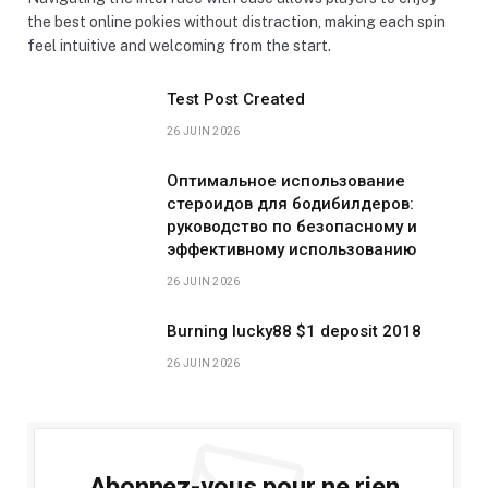
the best online pokies without distraction, making each spin
feel intuitive and welcoming from the start.
Test Post Created
26 JUIN 2026
Оптимальное использование
стероидов для бодибилдеров:
руководство по безопасному и
эффективному использованию
26 JUIN 2026
Burning lucky88 $1 deposit 2018
26 JUIN 2026
Abonnez-vous pour ne rien