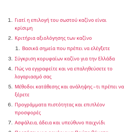
Γιατί η επιλογή του σωστού καζίνο είναι
κρίσιμη
Κριτήρια αξιολόγησης των καζίνο
Βασικά σημεία που πρέπει να ελέγξετε
Σύγκριση κορυφαίων καζίνο για την Ελλάδα
Πώς να εγγραφείτε και να επαληθεύσετε το
λογαριασμό σας
Μέθοδοι κατάθεσης και ανάληψης – τι πρέπει να
ξέρετε
Προγράμματα πιστότητας και επιπλέον
προσφορές
Ασφάλεια, άδεια και υπεύθυνο παιχνίδι