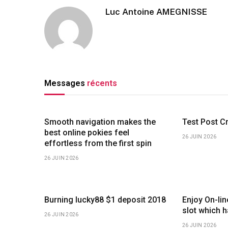
Luc Antoine AMEGNISSE
Messages
récents
Smooth navigation makes the
Test Post C
best online pokies feel
26 JUIN 2026
effortless from the first spin
26 JUIN 2026
Burning lucky88 $1 deposit 2018
Enjoy On-li
slot which 
26 JUIN 2026
26 JUIN 2026