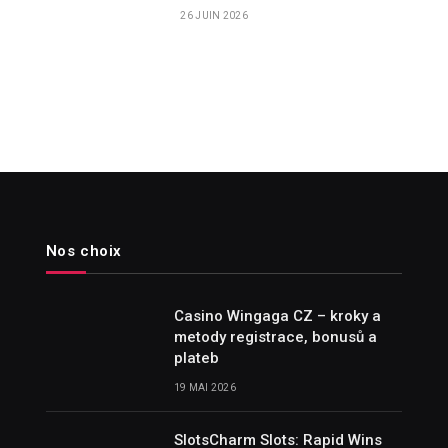
26 JUIN 2026
Nos choix
Casino Wingaga CZ – kroky a
metody registrace, bonusů a
plateb
19 MAI 2026
SlotsCharm Slots: Rapid Wins