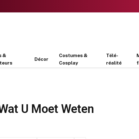
s &
Costumes &
Télé-
Décor
teurs
Cosplay
réalité
f
 Wat U Moet Weten