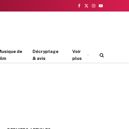
Facebook
X
Instagram
YouTube
(Twitter)
Musique de
Décryptage
Voir
ilm
& avis
plus