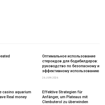
reated
Оптимальное использование
стероидов для бодибилдеров:
руководство по безопасному и
эффективному использованию
26 JUIN 2026
ne casino aquarium
Effektive Strategien für
have Real money
Anfänger, um Plateaus mit
Clenbuterol zu überwinden