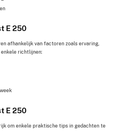
gen
t E 250
en afhankelijk van factoren zoals ervaring,
enkele richtlijnen:
 week
st E 250
rijk om enkele praktische tips in gedachten te