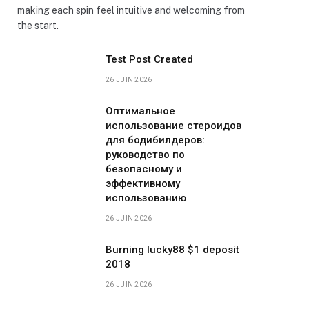
making each spin feel intuitive and welcoming from
the start.
Test Post Created
26 JUIN 2026
Оптимальное
использование стероидов
для бодибилдеров:
руководство по
безопасному и
эффективному
использованию
26 JUIN 2026
Burning lucky88 $1 deposit
2018
26 JUIN 2026