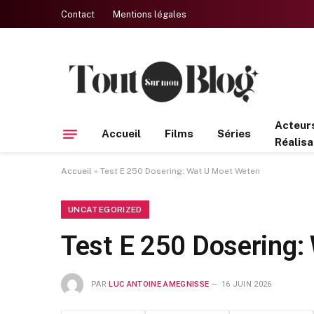
Contact
Mentions légales
Acteur
Accueil
Films
Séries
Réalisa
Accueil
»
Test E 250 Dosering: Wat U Moet Weten
UNCATEGORIZED
Test E 250 Dosering:
PAR
LUC ANTOINE AMEGNISSE
16 JUIN 2026