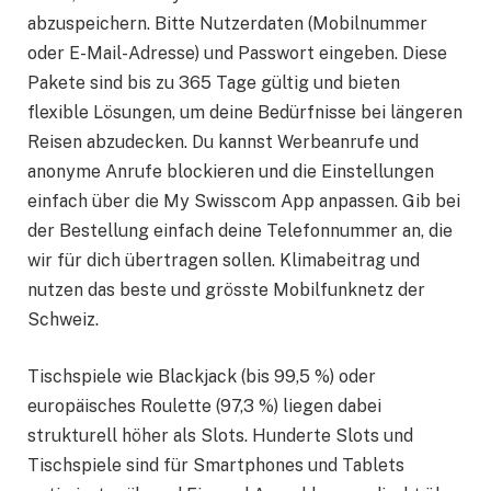
abzuspeichern. Bitte Nutzerdaten (Mobilnummer
oder E-Mail-Adresse) und Passwort eingeben. Diese
Pakete sind bis zu 365 Tage gültig und bieten
flexible Lösungen, um deine Bedürfnisse bei längeren
Reisen abzudecken. Du kannst Werbeanrufe und
anonyme Anrufe blockieren und die Einstellungen
einfach über die My Swisscom App anpassen. Gib bei
der Bestellung einfach deine Telefonnummer an, die
wir für dich übertragen sollen. Klimabeitrag und
nutzen das beste und grösste Mobilfunknetz der
Schweiz.
Tischspiele wie Blackjack (bis 99,5 %) oder
europäisches Roulette (97,3 %) liegen dabei
strukturell höher als Slots. Hunderte Slots und
Tischspiele sind für Smartphones und Tablets