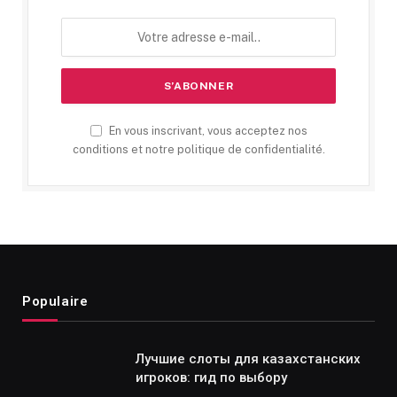
En vous inscrivant, vous acceptez nos
conditions et notre politique de confidentialité.
Populaire
Лучшие слоты для казахстанских
игроков: гид по выбору