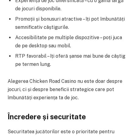
Experiență de joc diversificată – cu o gamă largă
de jocuri disponibile.
Promoții și bonusuri atractive – îți pot îmbunătăți
semnificativ câștigurile.
Accesibilitate pe multiple dispozitive – poți juca
de pe desktop sau mobil.
RTP favorabil – îți oferă șanse mai bune de câștig
pe termen lung.
Alegerea Chicken Road Casino nu este doar despre
jocuri, ci și despre beneficii strategice care pot
îmbunătăți experiența ta de joc.
Încredere și securitate
Securitatea jucătorilor este o prioritate pentru