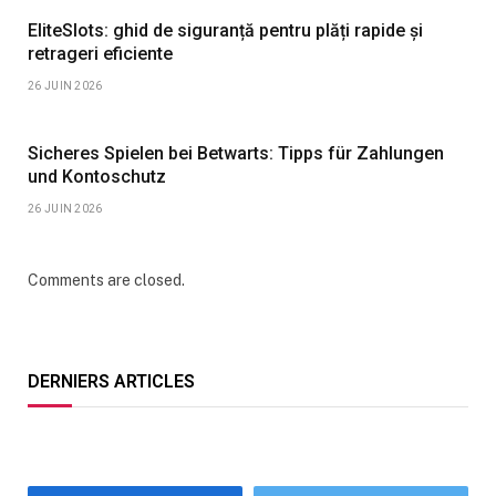
EliteSlots: ghid de siguranță pentru plăți rapide și
retrageri eficiente
26 JUIN 2026
Sicheres Spielen bei Betwarts: Tipps für Zahlungen
und Kontoschutz
26 JUIN 2026
Comments are closed.
DERNIERS ARTICLES