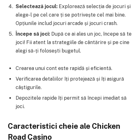
Selectează jocul:
Explorează selecția de jocuri și
alege-l pe cel care ți se potrivește cel mai bine.
Opțiunile includ jocuri arcade și jocuri crash.
Începe să joci:
După ce ai ales un joc, începe să te
joci! Fii atent la strategiile de cântărire și pe cine
alegi să-ți folosești bugetul.
Crearea unui cont este rapidă și eficientă.
Verificarea detaliilor îți protejează și îți asigură
câștigurile.
Depozitele rapide îți permit să începi imediat să
joci.
Caracteristici cheie ale Chicken
Road Casino