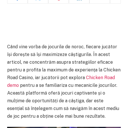
Când vine vorba de jocurile de noroc, fiecare jucător
își dorește să își maximizeze câștigurile. În acest
articol, ne concentrăm asupra strategiilor eficace
pentru a profita la maximum de experiența la Chicken
Road Casino, iar jucătorii pot explora
Chicken Road
demo
pentru a se familiariza cu mecanicile jocurilor.
Această platformă oferă jocuri captivante și o
mulțime de oportunități de a câștiga, dar este
esențial să înțelegem cum să navigăm în acest mediu
de joc pentru a obține cele mai bune rezultate.