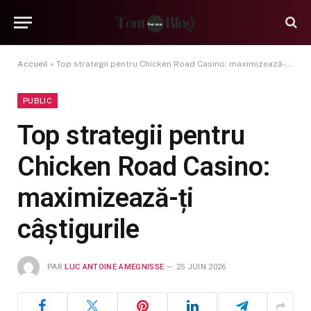
Accueil
»
Top strategii pentru Chicken Road Casino: maximizează-ți câștigurile
PUBLIC
Top strategii pentru
Chicken Road Casino:
maximizează-ți
câștigurile
PAR
LUC ANTOINE AMEGNISSE
25 JUIN 2026