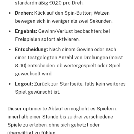
standardmäßig €0,20 pro Dreh.
Drehen:
Klick auf den Spin-Button; Walzen
bewegen sich in weniger als zwei Sekunden.
Ergebnis:
Gewinn/Verlust beobachten; bei
Freispielen sofort aktivieren.
Entscheidung:
Nach einem Gewinn oder nach
einer festgelegten Anzahl von Drehungen (meist
8–10) entscheiden, ob weitergespielt oder Spiel
gewechselt wird.
Logout:
Zurück zur Startseite, falls kein weiteres
Spiel gewünscht ist.
Dieser optimierte Ablauf ermöglicht es Spielern,
innerhalb einer Stunde bis zu drei verschiedene
Spiele zu erleben, ohne sich gehetzt oder
überwältigt zu fühlen.