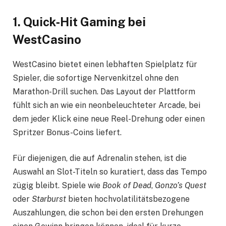
1. Quick‑Hit Gaming bei
WestCasino
WestCasino bietet einen lebhaften Spielplatz für
Spieler, die sofortige Nervenkitzel ohne den
Marathon-Drill suchen. Das Layout der Plattform
fühlt sich an wie ein neonbeleuchteter Arcade, bei
dem jeder Klick eine neue Reel-Drehung oder einen
Spritzer Bonus-Coins liefert.
Für diejenigen, die auf Adrenalin stehen, ist die
Auswahl an Slot-Titeln so kuratiert, dass das Tempo
zügig bleibt. Spiele wie
Book of Dead
,
Gonzo’s Quest
oder
Starburst
bieten hochvolatilitätsbezogene
Auszahlungen, die schon bei den ersten Drehungen