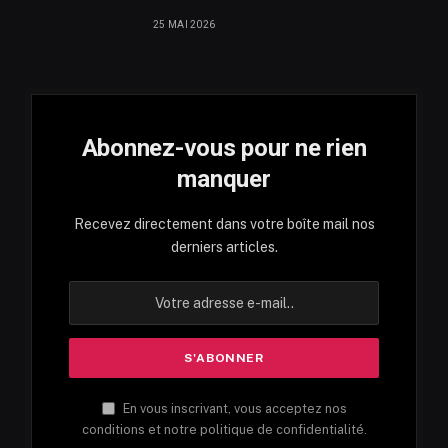
25 MAI 2026
Abonnez-vous pour ne rien
manquer
Recevez directement dans votre boîte mail nos
derniers articles.
En vous inscrivant, vous acceptez nos
conditions et notre politique de confidentialité.