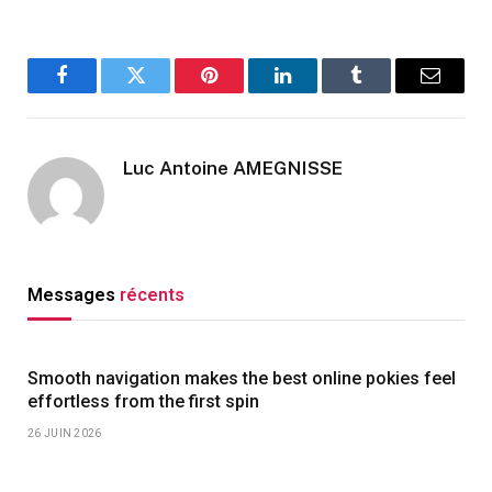
Facebook
Twitter
Pinterest
LinkedIn
Tumblr
Email
Luc Antoine AMEGNISSE
Messages
récents
Smooth navigation makes the best online pokies feel
effortless from the first spin
26 JUIN 2026