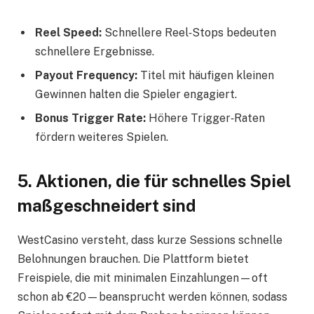
Reel Speed:
Schnellere Reel‑Stops bedeuten
schnellere Ergebnisse.
Payout Frequency:
Titel mit häufigen kleinen
Gewinnen halten die Spieler engagiert.
Bonus Trigger Rate:
Höhere Trigger‑Raten
fördern weiteres Spielen.
5. Aktionen, die für schnelles Spiel
maßgeschneidert sind
WestCasino versteht, dass kurze Sessions schnelle
Belohnungen brauchen. Die Plattform bietet
Freispiele, die mit minimalen Einzahlungen—oft
schon ab €20—beansprucht werden können, sodass