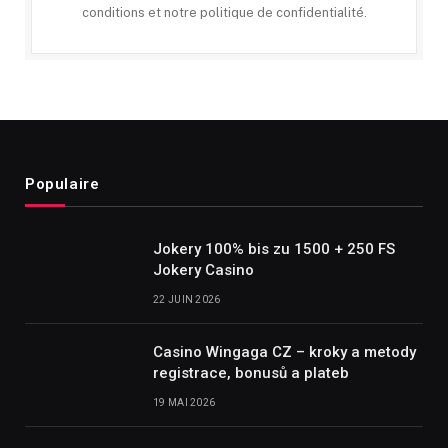
conditions et notre politique de confidentialité.
Populaire
Jokery 100% bis zu 1500 + 250 FS
Jokery Casino
22 JUIN 2026
Casino Wingaga CZ – kroky a metody
registrace, bonusů a plateb
19 MAI 2026