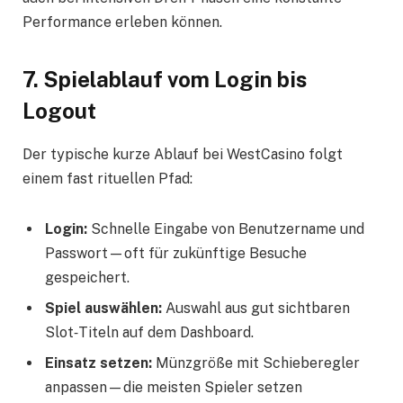
Performance erleben können.
7. Spielablauf vom Login bis
Logout
Der typische kurze Ablauf bei WestCasino folgt
einem fast rituellen Pfad:
Login:
Schnelle Eingabe von Benutzername und
Passwort—oft für zukünftige Besuche
gespeichert.
Spiel auswählen:
Auswahl aus gut sichtbaren
Slot‑Titeln auf dem Dashboard.
Einsatz setzen:
Münzgröße mit Schieberegler
anpassen—die meisten Spieler setzen