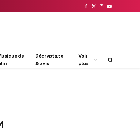
Facebook
X
Instagram
YouTube
(Twitter)
Musique de
Décryptage
Voir
ilm
& avis
plus
и