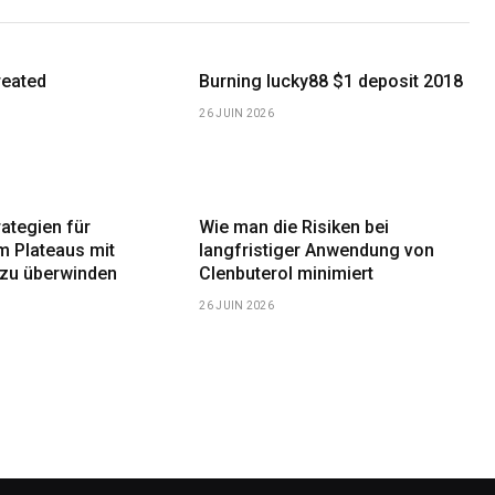
reated
Burning lucky88 $1 deposit 2018
26 JUIN 2026
rategien für
Wie man die Risiken bei
m Plateaus mit
langfristiger Anwendung von
 zu überwinden
Clenbuterol minimiert
26 JUIN 2026