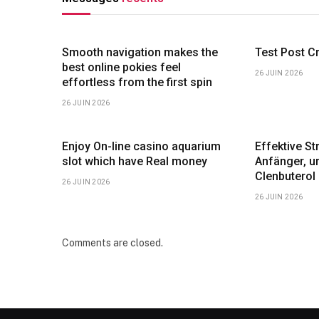
Smooth navigation makes the
Test Post C
best online pokies feel
26 JUIN 2026
effortless from the first spin
26 JUIN 2026
Enjoy On-line casino aquarium
Effektive St
slot which have Real money
Anfänger, u
Clenbuterol
26 JUIN 2026
26 JUIN 2026
Comments are closed.