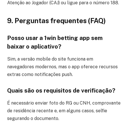
Atenção ao Jogador (CAJ) ou ligue para o número 188.
9. Perguntas frequentes (FAQ)
Posso usar a 1win betting app sem
baixar o aplicativo?
Sim, a versão mobile do site funciona em
navegadores modernos, mas o app oferece recursos
extras como notificações push.
Quais são os requisitos de verificação?
É necessário enviar foto do RG ou CNH, comprovante
de residência recente e, em alguns casos, selfie
segurando o documento.