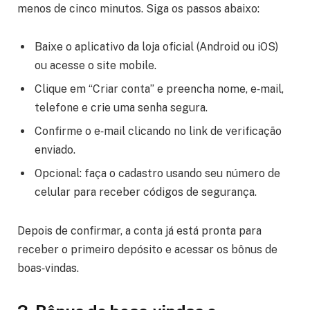
menos de cinco minutos. Siga os passos abaixo:
Baixe o aplicativo da loja oficial (Android ou iOS)
ou acesse o site mobile.
Clique em “Criar conta” e preencha nome, e‑mail,
telefone e crie uma senha segura.
Confirme o e‑mail clicando no link de verificação
enviado.
Opcional: faça o cadastro usando seu número de
celular para receber códigos de segurança.
Depois de confirmar, a conta já está pronta para
receber o primeiro depósito e acessar os bônus de
boas‑vindas.