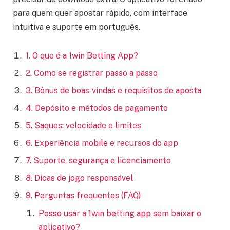
para quem quer apostar rápido, com interface
intuitiva e suporte em português.
1. O que é a 1win Betting App?
2. Como se registrar passo a passo
3. Bônus de boas‑vindas e requisitos de aposta
4. Depósito e métodos de pagamento
5. Saques: velocidade e limites
6. Experiência mobile e recursos do app
7. Suporte, segurança e licenciamento
8. Dicas de jogo responsável
9. Perguntas frequentes (FAQ)
Posso usar a 1win betting app sem baixar o
aplicativo?