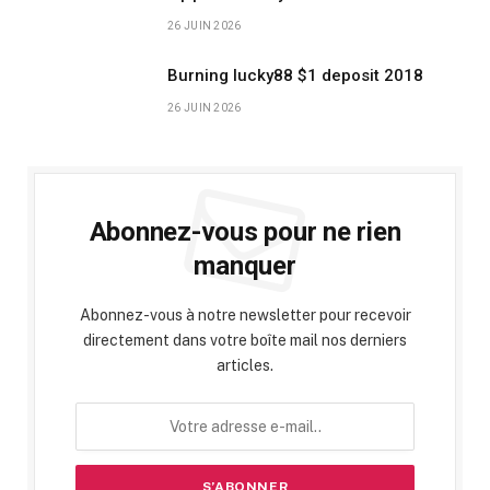
26 JUIN 2026
Burning lucky88 $1 deposit 2018
26 JUIN 2026
Abonnez-vous pour ne rien
manquer
Abonnez-vous à notre newsletter pour recevoir
directement dans votre boîte mail nos derniers
articles.