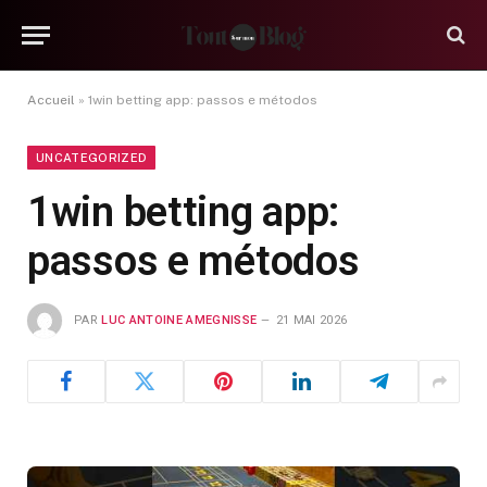
Accueil
»
1win betting app: passos e métodos
UNCATEGORIZED
1win betting app:
passos e métodos
PAR
LUC ANTOINE AMEGNISSE
21 MAI 2026