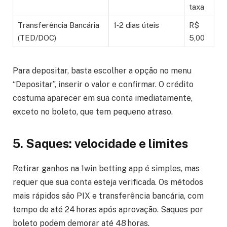
taxa
Transferência Bancária
1‑2 dias úteis
R$
(TED/DOC)
5,00
Para depositar, basta escolher a opção no menu
“Depositar”, inserir o valor e confirmar. O crédito
costuma aparecer em sua conta imediatamente,
exceto no boleto, que tem pequeno atraso.
5. Saques: velocidade e limites
Retirar ganhos na 1win betting app é simples, mas
requer que sua conta esteja verificada. Os métodos
mais rápidos são PIX e transferência bancária, com
tempo de até 24 horas após aprovação. Saques por
boleto podem demorar até 48 horas.