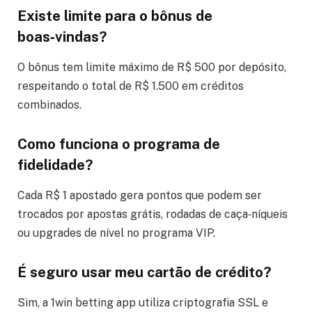
Existe limite para o bônus de
boas‑vindas?
O bônus tem limite máximo de R$ 500 por depósito,
respeitando o total de R$ 1.500 em créditos
combinados.
Como funciona o programa de
fidelidade?
Cada R$ 1 apostado gera pontos que podem ser
trocados por apostas grátis, rodadas de caça‑níqueis
ou upgrades de nível no programa VIP.
É seguro usar meu cartão de crédito?
Sim, a 1win betting app utiliza criptografia SSL e