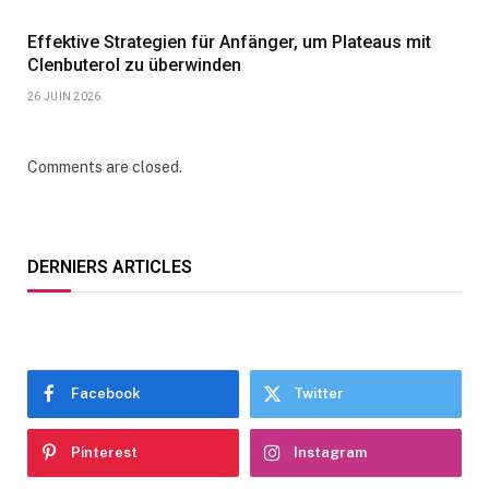
Effektive Strategien für Anfänger, um Plateaus mit
Clenbuterol zu überwinden
26 JUIN 2026
Comments are closed.
DERNIERS ARTICLES
Facebook
Twitter
Pinterest
Instagram