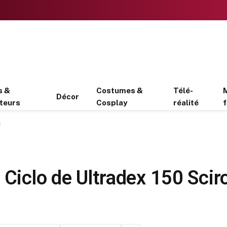
s &
Costumes &
Télé-
Décor
teurs
Cosplay
réalité
f
x
 Ciclo de Ultradex 150 Scir