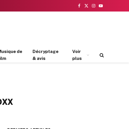
Facebook
X
Instagram
YouTube
(Twitter)
Musique de
Décryptage
Voir
ilm
& avis
plus
oxx