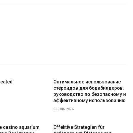
reated
Оптимальное использование
стероидов для бодибилдеров:
руководство по безопасному и
эффективному использованию
26 JUIN 2026
ne casino aquarium
Effektive Strategien für