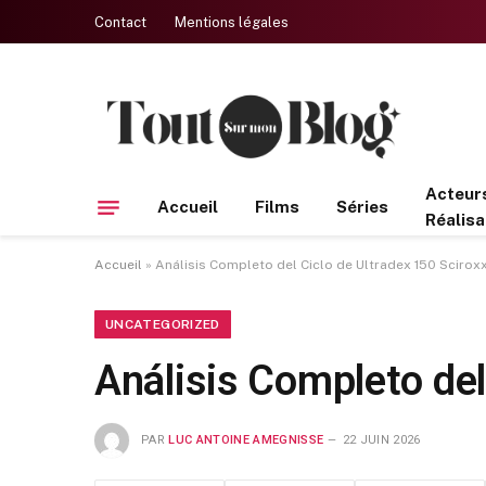
Contact
Mentions légales
Acteur
Accueil
Films
Séries
Réalisa
Accueil
»
Análisis Completo del Ciclo de Ultradex 150 Scirox
UNCATEGORIZED
Análisis Completo del
PAR
LUC ANTOINE AMEGNISSE
22 JUIN 2026