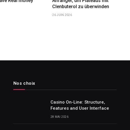
have Real money
Anfänger, um Plateaus mit
Clenbuterol zu überwinden
26 JUIN 2026
Nos choix
Casino On-Line: Structure,
Features and User Interface
28 MAI 2026