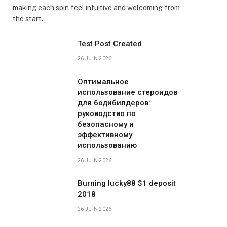
making each spin feel intuitive and welcoming from
the start.
Test Post Created
26 JUIN 2026
Оптимальное
использование стероидов
для бодибилдеров:
руководство по
безопасному и
эффективному
использованию
26 JUIN 2026
Burning lucky88 $1 deposit
2018
26 JUIN 2026