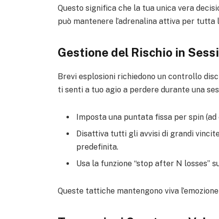
Questo significa che la tua unica vera decisi
può mantenere l’adrenalina attiva per tutta 
Gestione del Rischio in Sessi
Brevi esplosioni richiedono un controllo disc
ti senti a tuo agio a perdere durante una ses
Imposta una puntata fissa per spin (ad 
Disattiva tutti gli avvisi di grandi vinc
predefinita.
Usa la funzione “stop after N losses” su
Queste tattiche mantengono viva l’emozione 