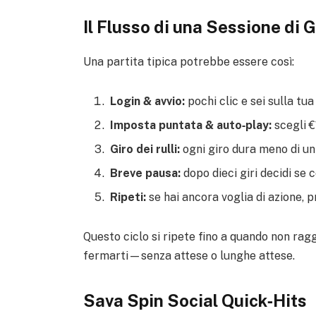
Il Flusso di una Sessione di 
Una partita tipica potrebbe essere così:
Login & avvio:
pochi clic e sei sulla tua
Imposta puntata & auto‑play:
scegli €1
Giro dei rulli:
ogni giro dura meno di un
Breve pausa:
dopo dieci giri decidi se 
Ripeti:
se hai ancora voglia di azione, pr
Questo ciclo si ripete fino a quando non raggi
fermarti—senza attese o lunghe attese.
Sava Spin Social Quick‑Hits