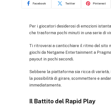
Facebook
Twitter
Pinterest
Per i giocatori desiderosi di emozioni istant
che trasforma pochi minuti in una serie di v
Ti ritroverai a canticchiare il ritmo del sito
giochi da Netgame Entertainment a Pragma
payout in pochi secondi.
Sebbene la piattaforma sia ricca di varietà, i
la possibilità di girare, scommettere e anda
immediatamente.
Il Battito del Rapid Play