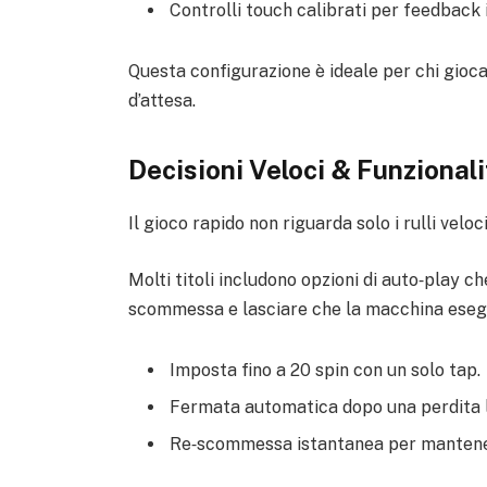
Controlli touch calibrati per feedback
Questa configurazione è ideale per chi gioc
d’attesa.
Decisioni Veloci & Funzional
Il gioco rapido non riguarda solo i rulli vel
Molti titoli includono opzioni di auto‑play 
scommessa e lasciare che la macchina eseg
Imposta fino a 20 spin con un solo tap.
Fermata automatica dopo una perdita l
Re‑scommessa istantanea per mantener