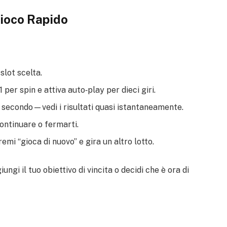
Gioco Rapido
 slot scelta.
 per spin e attiva auto‑play per dieci giri.
 secondo—vedi i risultati quasi istantaneamente.
continuare o fermarti.
emi “gioca di nuovo” e gira un altro lotto.
ungi il tuo obiettivo di vincita o decidi che è ora di