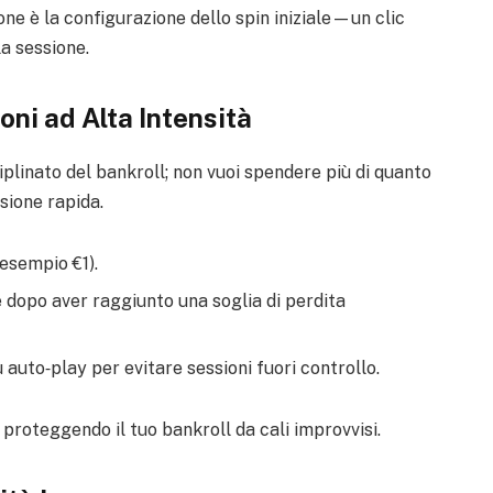
one è la configurazione dello spin iniziale—un clic
la sessione.
oni ad Alta Intensità
iplinato del bankroll; non vuoi spendere più di quanto
sione rapida.
esempio €1).
ite dopo aver raggiunto una soglia di perdita
 auto‑play per evitare sessioni fuori controllo.
proteggendo il tuo bankroll da cali improvvisi.