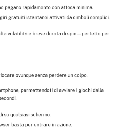
che pagano rapidamente con attesa minima.
iri gratuiti istantanei attivati da simboli semplici.
lta volatilità e breve durata di spin—perfette per
 giocare ovunque senza perdere un colpo.
tphone, permettendoti di avviare i giochi dalla
secondi.
idi su qualsiasi schermo.
ser basta per entrare in azione.