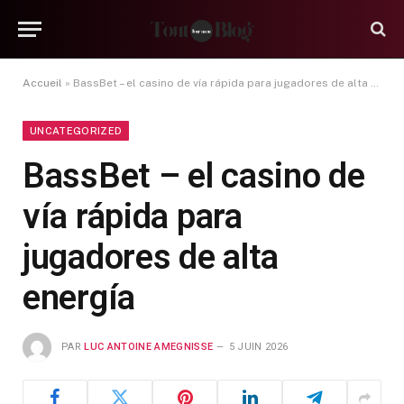
Accueil
»
BassBet – el casino de vía rápida para jugadores de alta energía
UNCATEGORIZED
BassBet – el casino de
vía rápida para
jugadores de alta
energía
PAR
LUC ANTOINE AMEGNISSE
5 JUIN 2026