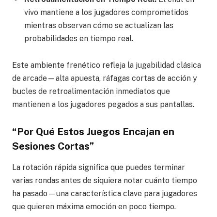
vivo mantiene a los jugadores comprometidos
mientras observan cómo se actualizan las
probabilidades en tiempo real.
Este ambiente frenético refleja la jugabilidad clásica
de arcade—alta apuesta, ráfagas cortas de acción y
bucles de retroalimentación inmediatos que
mantienen a los jugadores pegados a sus pantallas.
“Por Qué Estos Juegos Encajan en
Sesiones Cortas”
La rotación rápida significa que puedes terminar
varias rondas antes de siquiera notar cuánto tiempo
ha pasado—una característica clave para jugadores
que quieren máxima emoción en poco tiempo.