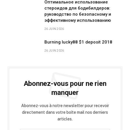
Оптимальное использование
стероидов для бодибилдеров:
руководство по безопасному и
эффективному использованию
26 JUIN 2026
Burning lucky88 $1 deposit 2018
26 JUIN 2026
Abonnez-vous pour ne rien
manquer
Abonnez-vous à notre newsletter pour recevoir
directement dans votre boîte mail nos derniers
articles.