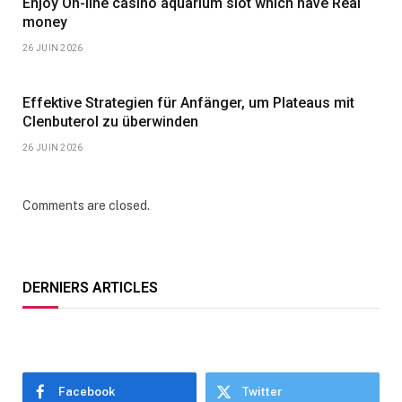
Enjoy On-line casino aquarium slot which have Real
money
26 JUIN 2026
Effektive Strategien für Anfänger, um Plateaus mit
Clenbuterol zu überwinden
26 JUIN 2026
Comments are closed.
DERNIERS ARTICLES
Facebook
Twitter