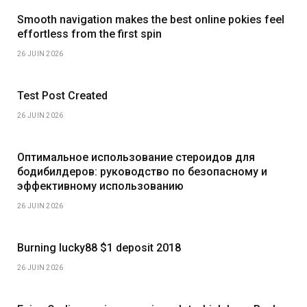
Smooth navigation makes the best online pokies feel
effortless from the first spin
26 JUIN 2026
Test Post Created
26 JUIN 2026
Оптимальное использование стероидов для
бодибилдеров: руководство по безопасному и
эффективному использованию
26 JUIN 2026
Burning lucky88 $1 deposit 2018
26 JUIN 2026