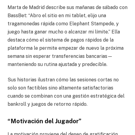
Marta de Madrid describe sus mañanas de sábado con
BassBet: “Abro el sitio en mi tablet, elijo una
tragamonedas rápida como Elephant Stampede, y
juego hasta ganar mucho o alcanzar mi límite.” Ella
destaca cómo el sistema de pagos rápidos de la
plataforma le permite empezar de nuevo la próxima
semana sin esperar transferencias bancarias—
manteniendo su rutina ajustada y predecible.
Sus historias ilustran cómo las sesiones cortas no
solo son factibles sino altamente satisfactorias
cuando se combinan con una gestión estratégica del
bankroll y juegos de retorno rápido.
“Motivación del Jugador”
La motivación proviene del deseo de gratificación