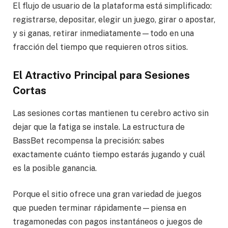
El flujo de usuario de la plataforma está simplificado:
registrarse, depositar, elegir un juego, girar o apostar,
y si ganas, retirar inmediatamente—todo en una
fracción del tiempo que requieren otros sitios.
El Atractivo Principal para Sesiones
Cortas
Las sesiones cortas mantienen tu cerebro activo sin
dejar que la fatiga se instale. La estructura de
BassBet recompensa la precisión: sabes
exactamente cuánto tiempo estarás jugando y cuál
es la posible ganancia.
Porque el sitio ofrece una gran variedad de juegos
que pueden terminar rápidamente—piensa en
tragamonedas con pagos instantáneos o juegos de