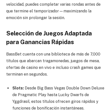
velocidad, puedes completar varias rondas antes de
que termine el temporizador—maximizando la
emoción sin prolongar la sesión.
Selección de Juegos Adaptada
para Ganancias Rápidas
BassBet cuenta con una biblioteca de más de 7,000
títulos que abarcan tragamonedas, juegos de mesa,
ofertas de casino en vivo e incluso crash games que
terminan en segundos.
Slots:
Desde Big Bass Vegas Double Down Deluxe
de Pragmatic Play hasta Lucky Dwarfs de
Yggdrasil, estos títulos ofrecen giros rápidos y
funciones de bonificación instantáneas.