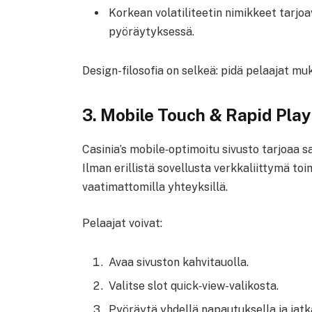
Korkean volatiliteetin nimikkeet tarjo
pyöräytyksessä.
Design-filosofia on selkeä: pidä pelaajat m
3. Mobile Touch & Rapid Play
Casinia’s mobile‑optimoitu sivusto tarjoaa s
Ilman erillistä sovellusta verkkaliittymä toi
vaatimattomilla yhteyksillä.
Pelaajat voivat:
Avaa sivuston kahvitauolla.
Valitse slot quick‑view-valikosta.
Pyöräytä yhdellä napautuksella ja jatk