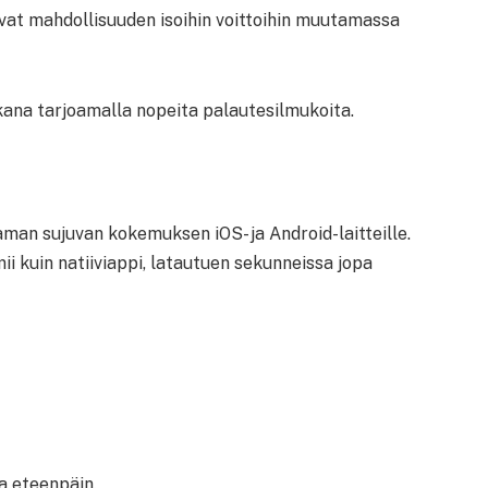
avat mahdollisuuden isoihin voittoihin muutamassa
ukana tarjoamalla nopeita palautesilmukoita.
aman sujuvan kokemuksen iOS- ja Android-laitteille.
mii kuin natiiviappi, latautuen sekunneissa jopa
a eteenpäin.