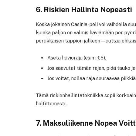
6. Riskien Hallinta Nopeasti
Koska jokainen Casinia-peli voi vaihdella suur
kuinka paljon on valmis häviämään per pyör
peräkkäisen tappion jälkeen—auttaa ehkäis
Aseta häviöraja (esim. €5).
Jos saavutat tämän rajan, pidä tauko ja 
Jos voitat, nollaa raja seuraavaa piikkiä
Tämä riskienhallintatekniikka sopii korkeaint
holtittomasti.
7. Maksuliikenne Nopea Voit