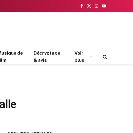
Facebook
X
Instagram
YouTube
(Twitter)
Musique de
Décryptage
Voir
ilm
& avis
plus
alle