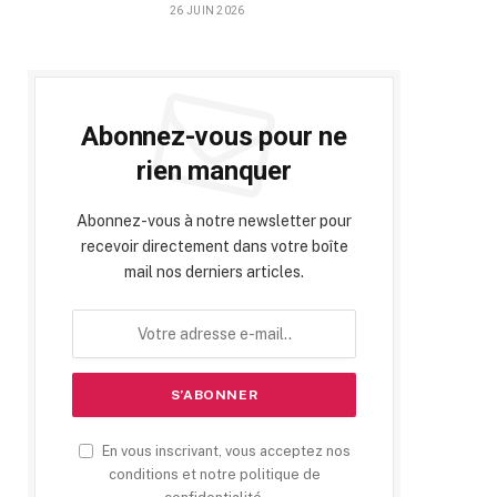
26 JUIN 2026
Abonnez-vous pour ne
rien manquer
Abonnez-vous à notre newsletter pour
recevoir directement dans votre boîte
mail nos derniers articles.
En vous inscrivant, vous acceptez nos
conditions et notre politique de