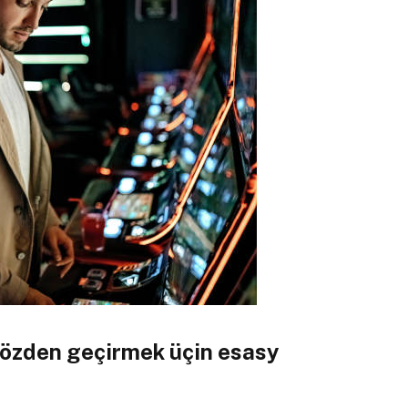
gözden geçirmek üçin esasy