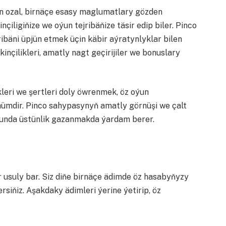
n ozal, birnäçe esasy maglumatlary gözden
ligiňize we oýun tejribäňize täsir edip biler. Pinco
ribäni üpjün etmek üçin käbir aýratynlyklar bilen
nçilikleri, amatly nagt geçirijiler we bonuslary
leri we şertleri doly öwrenmek, öz oýun
hümdir. Pinco sahypasynyň amatly görnüşi we çalt
 oýunda üstünlik gazanmakda ýardam berer.
usuly bar. Siz diňe birnäçe ädimde öz hasabyňyzy
siňiz. Aşakdaky ädimleri ýerine ýetirip, öz