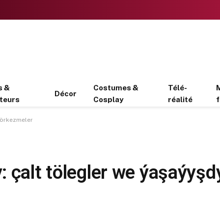
s &
Costumes &
Télé-
Décor
teurs
Cosplay
réalité
f
görkezmeler
 çalt tölegler we ýaşaýyşd