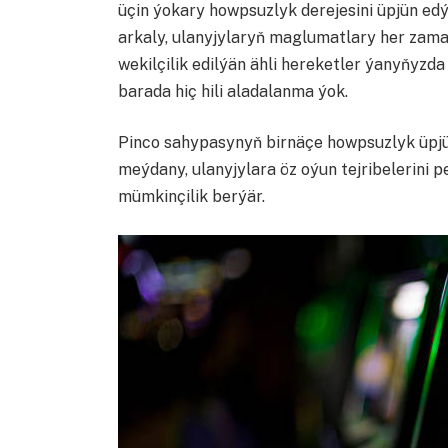
üçin ýokary howpsuzlyk derejesini üpjün edý
arkaly, ulanyjylaryň maglumatlary her zama
wekilçilik edilýän ähli hereketler ýanyňyzda
barada hiç hili aladalanma ýok.
Pinco sahypasynyň birnäçe howpsuzlyk üpjünç
meýdany, ulanyjylara öz oýun tejribelerin
mümkinçilik berýär.