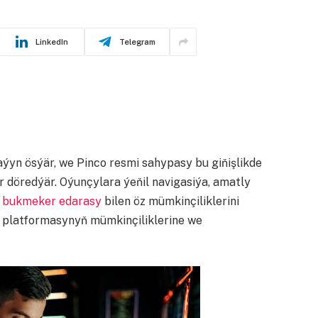
LinkedIn
Telegram
aýyn ösýär, we Pinco resmi sahypasy bu giňişlikde
döredýär. Oýunçylara ýeňil navigasiýa, amatly
 bukmeker edarasy
bilen öz mümkinçiliklerini
co platformasynyň mümkinçiliklerine we