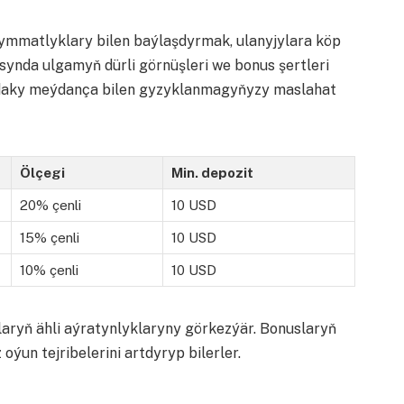
ymmatlyklary bilen baýlaşdyrmak, ulanyjylara köp
synda ulgamyň dürli görnüşleri we bonus şertleri
kdaky meýdança bilen gyzyklanmagyňyzy maslahat
Ölçegi
Min. depozit
20% çenli
10 USD
15% çenli
10 USD
10% çenli
10 USD
laryň ähli aýratynlyklaryny görkezýär. Bonuslaryň
oýun tejribelerini artdyryp bilerler.