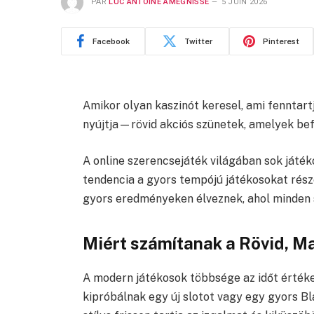
PAR
LUC ANTOINE AMEGNISSE
5 JUIN 2026
Facebook
Twitter
Pinterest
Amikor olyan kaszinót keresel, ami fenntartj
nyújtja—rövid akciós szünetek, amelyek bef
A online szerencsejáték világában sok játék
tendencia a gyors tempójú játékosokat része
gyors eredményeken élveznek, ahol minden s
Miért számítanak a Rövid, M
A modern játékosok többsége az időt értéke
kipróbálnak egy új slotot vagy egy gyors Blac