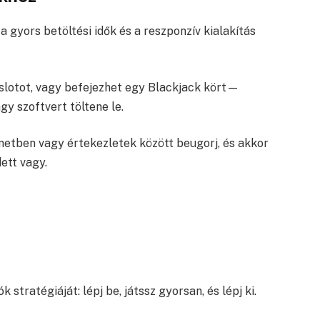
a gyors betöltési idők és a reszponzív kialakítás
 slotot, vagy befejezhet egy Blackjack kört—
gy szoftvert töltene le.
netben vagy értekezletek között beugorj, és akkor
ett vagy.
stratégiáját: lépj be, játssz gyorsan, és lépj ki.