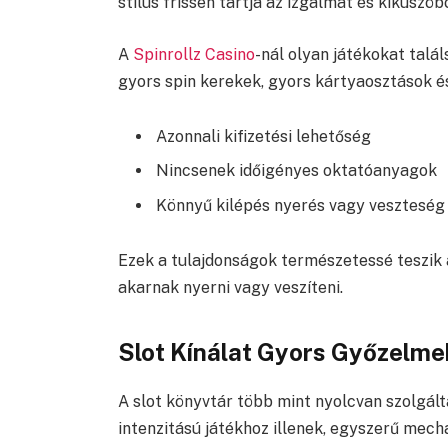
stílus frissen tartja az izgalmat és kiküszöb
A
Spinrollz Casino
-nál olyan játékokat talá
gyors spin kerekek, gyors kártyaosztások és
Azonnali kifizetési lehetőség
Nincsenek időigényes oktatóanyagok
Könnyű kilépés nyerés vagy veszteség
Ezek a tulajdonságok természetessé teszik 
akarnak nyerni vagy veszíteni.
Slot Kínálat Gyors Győzelm
A slot könyvtár több mint nyolcvan szolgál
intenzitású játékhoz illenek, egyszerű mech