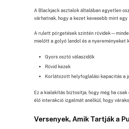
A Blackjack asztalok általában egyetlen os
várhatnak, hogy a kezet kevesebb mint egy 
A rulett pörgetések szintén rövidek—minde
mielőtt a golyó landol és a nyereményeket ki
Gyors osztó válaszidők
Rövid kezek
Korlátozott helyfoglalási kapacitás a
Ez a kialakítás biztosítja, hogy még ha csak 
élő interakció izgalmát anélkül, hogy várak
Versenyek, Amik Tartják a Pu