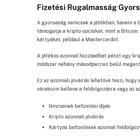
Fizetési Rugalmasság Gyors
A gyorsaság nemcsak a játékban, hanem a b
támogatja a kripto opciókat, mint a Bitcoin
kártyákat, például a Mastercardot.
A játékos azonnal hozzáadhat pénzt egy kr
módszer néhány másodpercen belül megerős
Ez az azonnali jóváírás lehetővé teszi, hogy 
várakozni kellene a feldolgozásra vagy az a
Nincsenek befizetési díjak
Kripto azonnali jóváírás
Kártyás befizetések azonnal feldolgoz