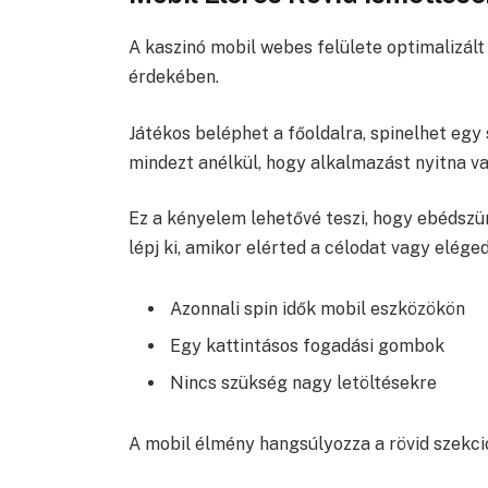
A kaszinó mobil webes felülete optimalizált 
érdekében.
Játékos beléphet a főoldalra, spinelhet egy
mindezt anélkül, hogy alkalmazást nyitna va
Ez a kényelem lehetővé teszi, hogy ebédszü
lépj ki, amikor elérted a célodat vagy eléged
Azonnali spin idők mobil eszközökön
Egy kattintásos fogadási gombok
Nincs szükség nagy letöltésekre
A mobil élmény hangsúlyozza a rövid szekciók 