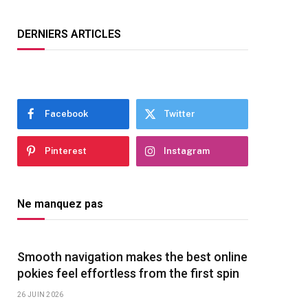
DERNIERS ARTICLES
Facebook
Twitter
Pinterest
Instagram
Ne manquez pas
Smooth navigation makes the best online
pokies feel effortless from the first spin
26 JUIN 2026