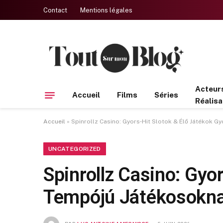
Contact
Mentions légales
Acteur
Accueil
Films
Séries
Réalisa
Accueil
»
Spinrollz Casino: Gyors‑Hit Slotok & Élő Játékok 
UNCATEGORIZED
Spinrollz Casino: Gyo
Tempójú Játékosokn