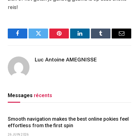
reis!
Facebook
Twitter
Pinterest
LinkedIn
Tumblr
Email
Luc Antoine AMEGNISSE
Messages
récents
Smooth navigation makes the best online pokies feel
effortless from the first spin
26 JUIN 2026