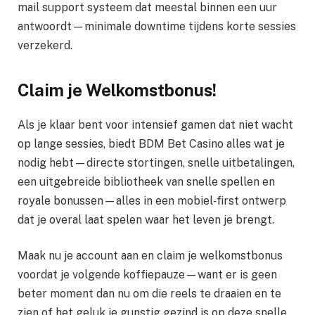
mail support systeem dat meestal binnen een uur
antwoordt—minimale downtime tijdens korte sessies
verzekerd.
Claim je Welkomstbonus!
Als je klaar bent voor intensief gamen dat niet wacht
op lange sessies, biedt BDM Bet Casino alles wat je
nodig hebt—directe stortingen, snelle uitbetalingen,
een uitgebreide bibliotheek van snelle spellen en
royale bonussen—alles in een mobiel‑first ontwerp
dat je overal laat spelen waar het leven je brengt.
Maak nu je account aan en claim je welkomstbonus
voordat je volgende koffiepauze—want er is geen
beter moment dan nu om die reels te draaien en te
zien of het geluk je gunstig gezind is op deze snelle