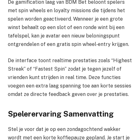
De gamification laag van BDM Bet beloont spelers
met spin wheels en loyalty missions die tijdens het
spelen worden geactiveerd. Wanneer je een grote
winst behaalt op een slot of een ronde wint bij een
tafelspel, kan je avatar een nieuw beloningspunt
ontgrendelen of een gratis spin wheel‑entry krijgen.
De interface toont realtime prestaties zoals “Highest
Streak” of “Fastest Spin” zodat je tegen jezelf of
vrienden kunt strijden in real time. Deze functies
voegen een extra laag spanning toe aan korte sessies
omdat ze directe feedback geven over je prestaties.
Spelerervaring Samenvatting
Stel je voor dat je op een zondagochtend wakker
wordt met een korte koffiepauze gepland. Je start je