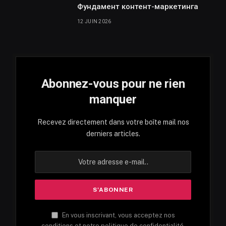
Фундамент контент-маркетинга
12 JUIN 2026
Abonnez-vous pour ne rien
manquer
Recevez directement dans votre boîte mail nos
derniers articles.
En vous inscrivant, vous acceptez nos
conditions et notre politique de confidentialité.