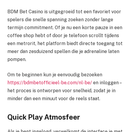
BDM Bet Casino is uitgegroeid tot een favoriet voor
spelers die snelle spanning zoeken zonder lange
termijn commitment. Of je nu een korte pauze in een
coffee shop hebt of door je telefoon scrollt tijdens
een metrorit, het platform biedt directe toegang tot
meer dan zesduizend spellen die je adrenaline laten
pompen.
Om te beginnen kun je eenvoudig bezoeken
https://bdmbetofficieel-be.com/nl-be/
en inloggen –
het proces is ontworpen voor snelheid, zodat je in
minder dan een minuut voor de reels staat.
Quick Play Atmosfeer
Als je bent ingelogd, verwelkomt de interface je met