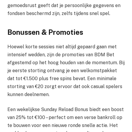
gemoedsrust geeft dat je persoonlijke gegevens en
fondsen beschermd zijn, zelfs tijdens snel spel.
Bonussen & Promoties
Hoewel korte sessies niet altijd gepaard gaan met
intensief wedden, zijn de promoties van BDM Bet
afgestemd op het hoog houden van de momentum. Bij
je eerste storting ontvang je een welkomstpakket
dat tot €1.500 plus free spins bevat. Een minimale
storting van €20 zorgt ervoor dat ook casual spelers
kunnen deelnemen.
Een wekelijkse Sunday Reload Bonus biedt een boost
van 25% tot €100 – perfect om een verse bankroll op
te bouwen voor een nieuwe ronde snelle actie. Het