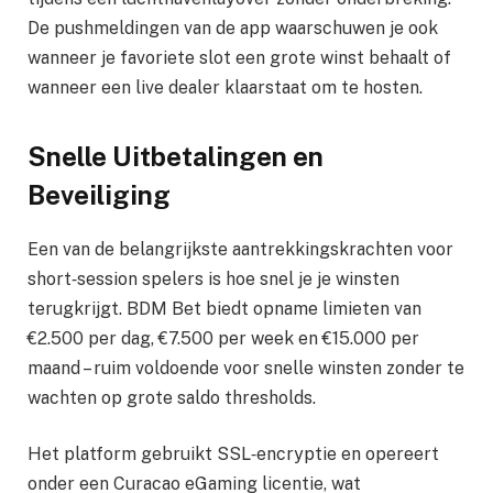
De pushmeldingen van de app waarschuwen je ook
wanneer je favoriete slot een grote winst behaalt of
wanneer een live dealer klaarstaat om te hosten.
Snelle Uitbetalingen en
Beveiliging
Een van de belangrijkste aantrekkingskrachten voor
short‑session spelers is hoe snel je je winsten
terugkrijgt. BDM Bet biedt opname limieten van
€2.500 per dag, €7.500 per week en €15.000 per
maand – ruim voldoende voor snelle winsten zonder te
wachten op grote saldo thresholds.
Het platform gebruikt SSL‑encryptie en opereert
onder een Curacao eGaming licentie, wat