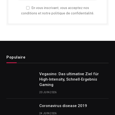
En vous inscrivant, vous acceptez nos
conditions et notre politique de confidentialité.
Populaire
Vegasino: Das ultimative Ziel für
High‑Intensity, Schnell‑Ergebnis
Gaming
20 JUIN 2026
Coronavirus disease 2019
24 JUIN 2026