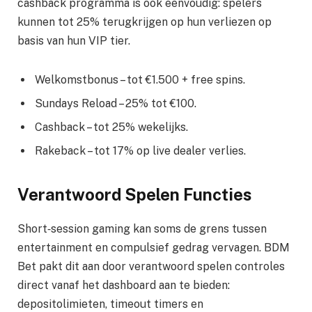
cashback programma is ook eenvoudig: spelers
kunnen tot 25% terugkrijgen op hun verliezen op
basis van hun VIP tier.
Welkomstbonus – tot €1.500 + free spins.
Sundays Reload – 25% tot €100.
Cashback – tot 25% wekelijks.
Rakeback – tot 17% op live dealer verlies.
Verantwoord Spelen Functies
Short‑session gaming kan soms de grens tussen
entertainment en compulsief gedrag vervagen. BDM
Bet pakt dit aan door verantwoord spelen controles
direct vanaf het dashboard aan te bieden:
depositolimieten, timeout timers en