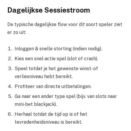
Dagelijkse Sessiestroom
De typische dagelijkse flow voor dit soort speler ziet
er zo uit:
Inloggen & snelle storting (indien nodig).
Kies een snel‑actie spel (slot of crash).
Speel totdat je het gewenste winst- of
verliesniveau hebt bereikt.
Profiteer van directe uitbetalingen.
Ga naar een ander type spel (bijv. van slots naar
mini‑bet blackjack).
Herhaal totdat de tijd op is of het
tevredenheidsniveau is bereikt.