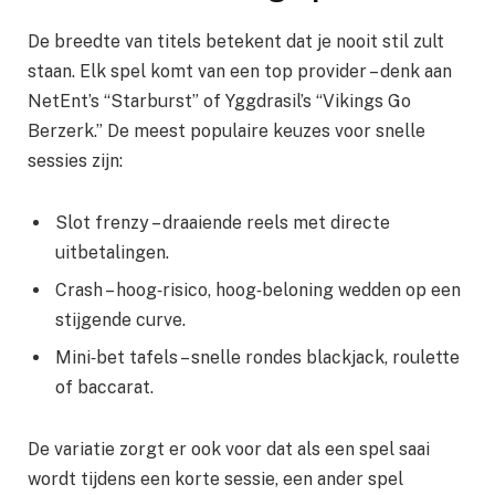
De breedte van titels betekent dat je nooit stil zult
staan. Elk spel komt van een top provider – denk aan
NetEnt’s “Starburst” of Yggdrasil’s “Vikings Go
Berzerk.” De meest populaire keuzes voor snelle
sessies zijn:
Slot frenzy – draaiende reels met directe
uitbetalingen.
Crash – hoog‑risico, hoog‑beloning wedden op een
stijgende curve.
Mini‑bet tafels – snelle rondes blackjack, roulette
of baccarat.
De variatie zorgt er ook voor dat als een spel saai
wordt tijdens een korte sessie, een ander spel