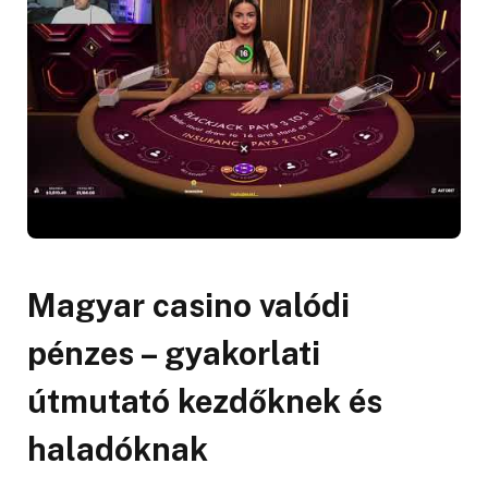
Magyar casino valódi
pénzes – gyakorlati
útmutató kezdőknek és
haladóknak