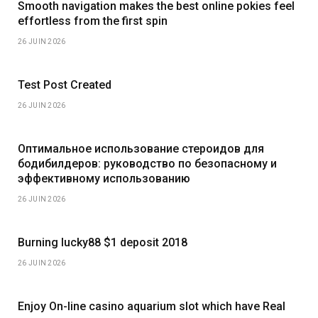
Smooth navigation makes the best online pokies feel
effortless from the first spin
26 JUIN 2026
Test Post Created
26 JUIN 2026
Оптимальное использование стероидов для
бодибилдеров: руководство по безопасному и
эффективному использованию
26 JUIN 2026
Burning lucky88 $1 deposit 2018
26 JUIN 2026
Enjoy On-line casino aquarium slot which have Real