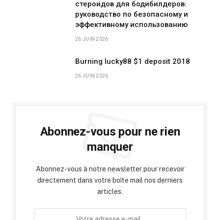
стероидов для бодибилдеров:
руководство по безопасному и
эффективному использованию
26 JUIN 2026
Burning lucky88 $1 deposit 2018
26 JUIN 2026
Abonnez-vous pour ne rien
manquer
Abonnez-vous à notre newsletter pour recevoir
directement dans votre boîte mail nos derniers
articles.