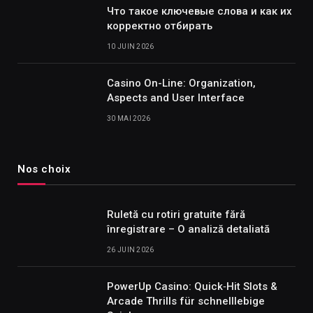
Что такое ключевые слова и как их
корректно отбирать
10 JUIN 2026
Casino On-Line: Organization,
Aspects and User Interface
30 MAI 2026
Nos choix
Ruletă cu rotiri gratuite fără
înregistrare – O analiză detaliată
26 JUIN 2026
PowerUp Casino: Quick‑Hit Slots &
Arcade Thrills für schnelllebige