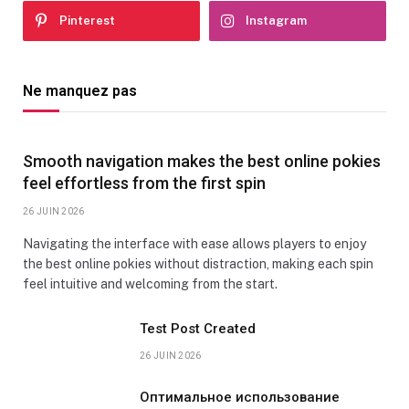
Pinterest
Instagram
Ne manquez pas
Smooth navigation makes the best online pokies
feel effortless from the first spin
26 JUIN 2026
Navigating the interface with ease allows players to enjoy
the best online pokies without distraction, making each spin
feel intuitive and welcoming from the start.
Test Post Created
26 JUIN 2026
Оптимальное использование