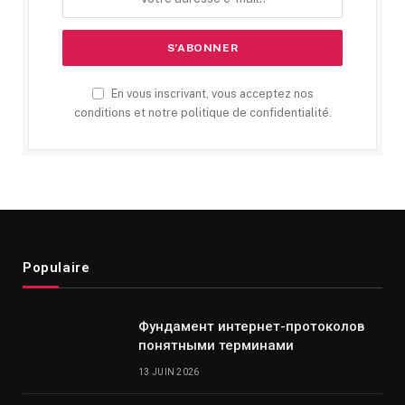
En vous inscrivant, vous acceptez nos
conditions et notre politique de confidentialité.
Populaire
Фундамент интернет-протоколов
понятными терминами
13 JUIN 2026