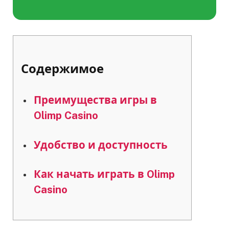
Содержимое
Преимущества игры в
Olimp Casino
Удобство и доступность
Как начать играть в Olimp
Casino