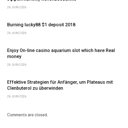
26 JUIN 2026
Burning lucky88 $1 deposit 2018
26 JUIN 2026
Enjoy On-line casino aquarium slot which have Real
money
26 JUIN 2026
Effektive Strategien für Anfänger, um Plateaus mit
Clenbuterol zu überwinden
26 JUIN 2026
Comments are closed.