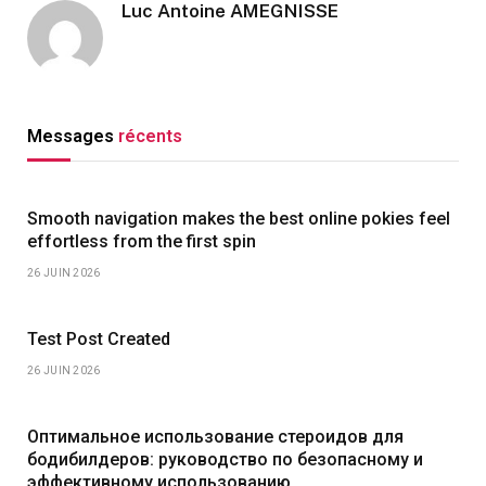
Luc Antoine AMEGNISSE
Messages
récents
Smooth navigation makes the best online pokies feel
effortless from the first spin
26 JUIN 2026
Test Post Created
26 JUIN 2026
Оптимальное использование стероидов для
бодибилдеров: руководство по безопасному и
эффективному использованию