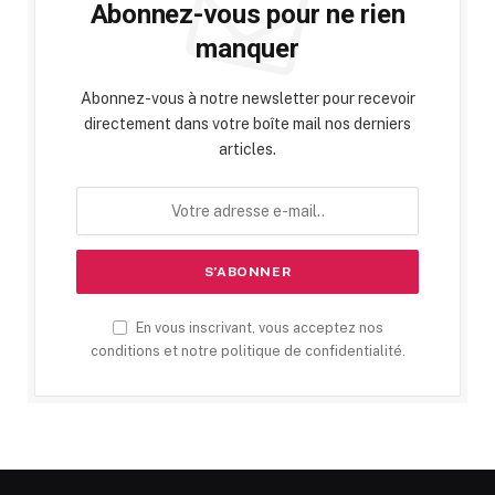
Abonnez-vous pour ne rien
manquer
Abonnez-vous à notre newsletter pour recevoir
directement dans votre boîte mail nos derniers
articles.
En vous inscrivant, vous acceptez nos
conditions et notre politique de confidentialité.