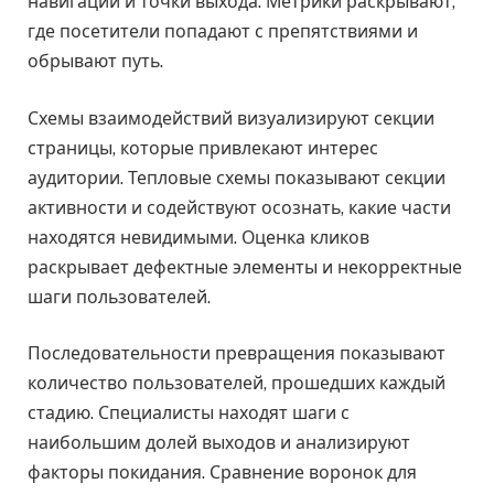
навигации и точки выхода. Метрики раскрывают,
где посетители попадают с препятствиями и
обрывают путь.
Схемы взаимодействий визуализируют секции
страницы, которые привлекают интерес
аудитории. Тепловые схемы показывают секции
активности и содействуют осознать, какие части
находятся невидимыми. Оценка кликов
раскрывает дефектные элементы и некорректные
шаги пользователей.
Последовательности превращения показывают
количество пользователей, прошедших каждый
стадию. Специалисты находят шаги с
наибольшим долей выходов и анализируют
факторы покидания. Сравнение воронок для