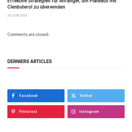
Effektive Strategien für Anfänger, um Plateaus mit
Clenbuterol zu überwinden
26 JUIN 2026
Comments are closed.
DERNIERS ARTICLES
Facebook
Twitter
Pinterest
Instagram