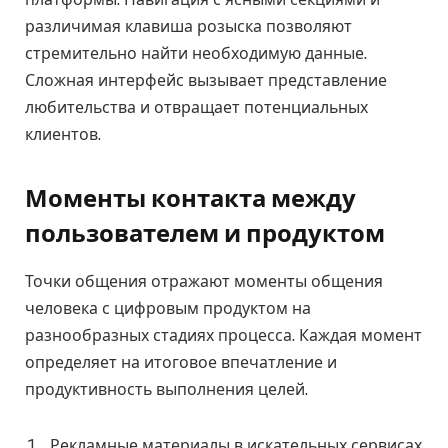
различимая клавиша розыска позволяют
стремительно найти необходимую данные.
Сложная интерфейс вызывает представление
любительства и отвращает потенциальных
клиентов.
Моменты контакта между
пользователем и продуктом
Точки общения отражают моменты общения
человека с цифровым продуктом на
разнообразных стадиях процесса. Каждая момент
определяет на итоговое впечатление и
продуктивность выполнения целей.
Рекламные материалы в искательных сервисах