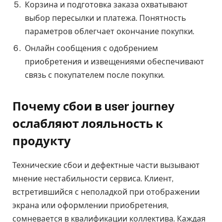
Корзина и подготовка заказа охватывают
выбор пересылки и платежа. Понятность
параметров облегчает окончание покупки.
Онлайн сообщения с одобрением
приобретения и извещениями обеспечивают
связь с покупателем после покупки.
Почему сбои в user journey
ослабляют лояльность к
продукту
Технические сбои и дефектные части вызывают
мнение нестабильности сервиса. Клиент,
встретившийся с неполадкой при отображении
экрана или оформлении приобретения,
сомневается в квалификации коллектива. Каждая