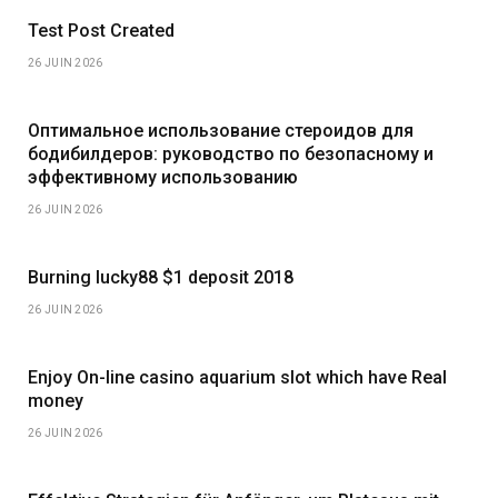
Test Post Created
26 JUIN 2026
Оптимальное использование стероидов для
бодибилдеров: руководство по безопасному и
эффективному использованию
26 JUIN 2026
Burning lucky88 $1 deposit 2018
26 JUIN 2026
Enjoy On-line casino aquarium slot which have Real
money
26 JUIN 2026