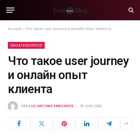
Accueil
»
Что такое user journey и онлайн опыт клиента
UNCATEGORIZED
Что такое user journey
и онлайн опыт
клиента
PAR
LUC ANTOINE AMEGNISSE
18 JUIN 2026