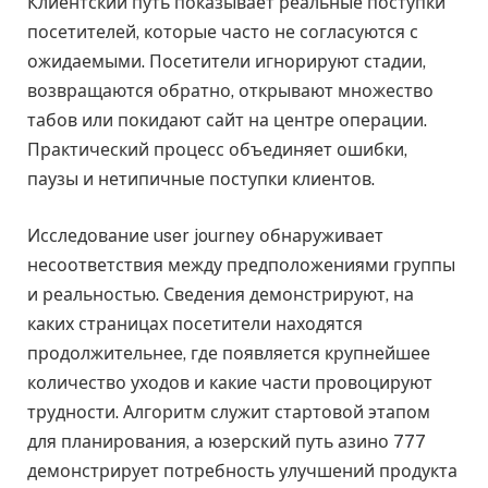
Клиентский путь показывает реальные поступки
посетителей, которые часто не согласуются с
ожидаемыми. Посетители игнорируют стадии,
возвращаются обратно, открывают множество
табов или покидают сайт на центре операции.
Практический процесс объединяет ошибки,
паузы и нетипичные поступки клиентов.
Исследование user journey обнаруживает
несоответствия между предположениями группы
и реальностью. Сведения демонстрируют, на
каких страницах посетители находятся
продолжительнее, где появляется крупнейшее
количество уходов и какие части провоцируют
трудности. Алгоритм служит стартовой этапом
для планирования, а юзерский путь азино 777
демонстрирует потребность улучшений продукта