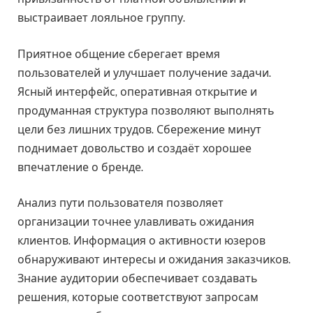
выстраивает лояльное группу.
Приятное общение сберегает время
пользователей и улучшает получение задачи.
Ясный интерфейс, оперативная открытие и
продуманная структура позволяют выполнять
цели без лишних трудов. Сбережение минут
поднимает довольство и создаёт хорошее
впечатление о бренде.
Анализ пути пользователя позволяет
организации точнее улавливать ожидания
клиентов. Информация о активности юзеров
обнаруживают интересы и ожидания заказчиков.
Знание аудитории обеспечивает создавать
решения, которые соответствуют запросам