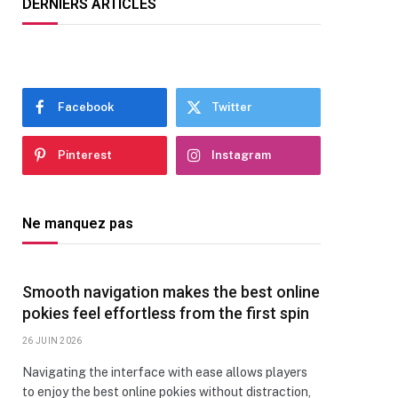
DERNIERS ARTICLES
Facebook
Twitter
Pinterest
Instagram
Ne manquez pas
Smooth navigation makes the best online
pokies feel effortless from the first spin
26 JUIN 2026
Navigating the interface with ease allows players
to enjoy the best online pokies without distraction,