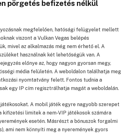
en pörgetés befizetés nélkül
ozásnak megfelelően, hatósági felügyelet mellett
osoknak viszont a Vulkan Vegas belépés
iük, mivel az alkalmazás még nem érhető el. A
szüléket használnak két lehetőségük van. A
bejegyzés előnye az, hogy nagyon gyorsan megy,
sségi média felületén. A weboldalon találhatja meg
atkozási nyomtatvány felett. Fontos tudnia a
csak egy IP cím regisztrálhatja magát a weboldalán.
játékosokat. A mobil játék egyre nagyobb szerepet
a kifizetési limitek a nem-VIP játékosok számára
nyeremények esetén. Másrészt a bónuszok forgalmi
s), ami nem könnyíti meg a nyeremények gyors