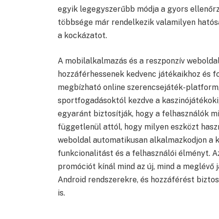
egyik legegyszerűbb módja a gyors ellenőrz
többsége már rendelkezik valamilyen hatósá
a kockázatot.
A mobilalkalmazás és a reszponzív weboldal 
hozzáférhessenek kedvenc játékaikhoz és fo
megbízható online szerencsejáték-platform,
sportfogadásoktól kezdve a kaszinójátékoki
egyaránt biztosítják, hogy a felhasználók m
függetlenül attól, hogy milyen eszközt haszn
weboldal automatikusan alkalmazkodjon a 
funkcionalitást és a felhasználói élményt. 
promóciót kínál mind az új, mind a meglévő
Android rendszerekre, és hozzáférést biztos
is.