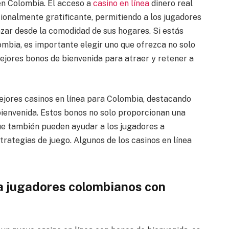
en Colombia. El acceso a
casino en línea
dinero real
onalmente gratificante, permitiendo a los jugadores
zar desde la comodidad de sus hogares. Si estás
mbia, es importante elegir uno que ofrezca no solo
ejores bonos de bienvenida para atraer y retener a
ejores casinos en línea para Colombia, destacando
bienvenida. Estos bonos no solo proporcionan una
ue también pueden ayudar a los jugadores a
strategias de juego. Algunos de los casinos en línea
ra jugadores colombianos con