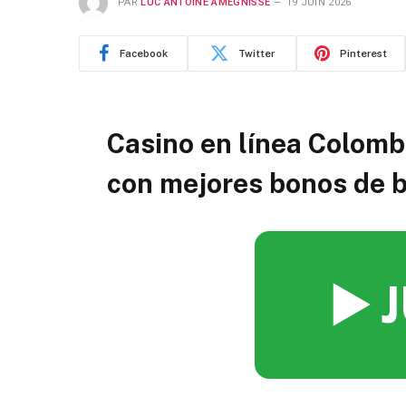
PAR
LUC ANTOINE AMEGNISSE
19 JUIN 2026
Facebook
Twitter
Pinterest
Casino en línea Colombi
con mejores bonos de 
▶️