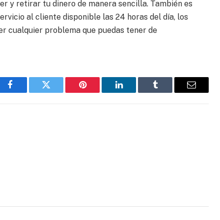
ner y retirar tu dinero de manera sencilla. También es
rvicio al cliente disponible las 24 horas del día, los
ver cualquier problema que puedas tener de
Facebook
Twitter
Pinterest
LinkedIn
Tumblr
Email