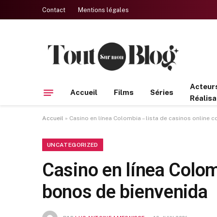
Contact
Mentions légales
Acteur
Accueil
Films
Séries
Réalisa
Accueil
»
Casino en línea Colombia – lista de casinos online
UNCATEGORIZED
Casino en línea Colom
bonos de bienvenida