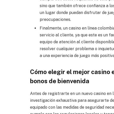
sino que también ofrece confianza a lo
un lugar donde puedan disfrutar de jueg
preocupaciones.
Finalmente, un casino en línea colomb
servicio al cliente, ya que este es un f
equipo de atención al cliente disponible
resolver cualquier problema o inquietu
a una experiencia de juego más positiv
Cómo elegir el mejor casino 
bonos de bienvenida
Antes de registrarte en un nuevo casino en l
investigación exhaustiva para asegurarte de
equipado con las medidas de seguridad necesa