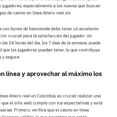
s jugadores, especialmente a los nuevos que buscan
os de casino en línea dinero real sin
ia con bonos de bienvenida debe tener un excelente
actor crucial para la satisfacción del jugador. Un
 las 24 horas del día, los 7 días de la semana, puede
d que los jugadores puedan tener, lo que contribuye
a y segura.
en línea y aprovechar al máximo los
ínea dinero real en Colombia, es crucial realizar una
 que el sitio web cumple con tus expectativas y está
rias. Primero, verifica que el casino en línea