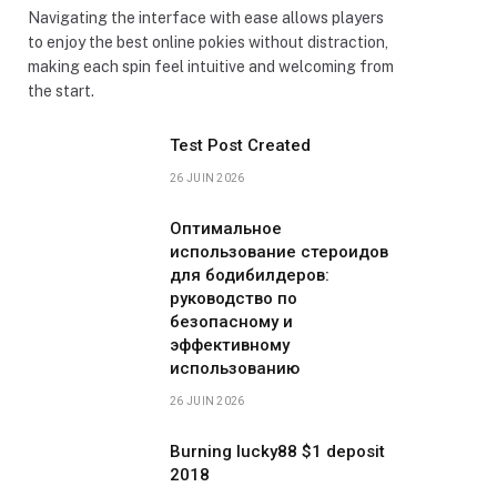
Navigating the interface with ease allows players
to enjoy the best online pokies without distraction,
making each spin feel intuitive and welcoming from
the start.
Test Post Created
26 JUIN 2026
Оптимальное
использование стероидов
для бодибилдеров:
руководство по
безопасному и
эффективному
использованию
26 JUIN 2026
Burning lucky88 $1 deposit
2018