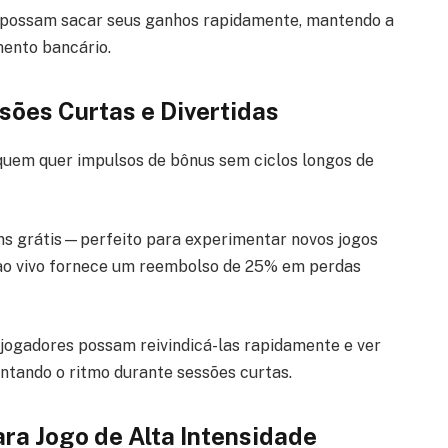
 possam sacar seus ganhos rapidamente, mantendo a
mento bancário.
ões Curtas e Divertidas
quem quer impulsos de bônus sem ciclos longos de
ns grátis—perfeito para experimentar novos jogos
ao vivo fornece um reembolso de 25% em perdas
 jogadores possam reivindicá-las rapidamente e ver
ntando o ritmo durante sessões curtas.
ara Jogo de Alta Intensidade