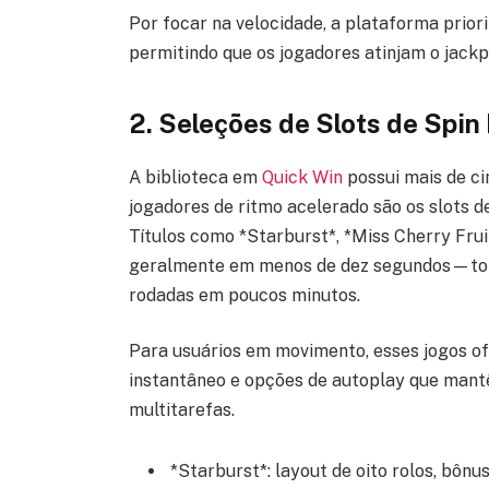
Por focar na velocidade, a plataforma prior
permitindo que os jogadores atinjam o jac
2. Seleções de Slots de Spin
A biblioteca em
Quick Win
possui mais de ci
jogadores de ritmo acelerado são os slots de
Títulos como *Starburst*, *Miss Cherry Fru
geralmente em menos de dez segundos—torn
rodadas em poucos minutos.
Para usuários em movimento, esses jogos o
instantâneo e opções de autoplay que mantê
multitarefas.
*Starburst*: layout de oito rolos, bônu