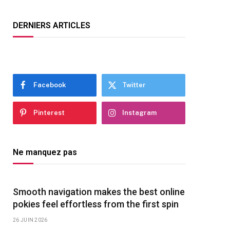
DERNIERS ARTICLES
Facebook
Twitter
Pinterest
Instagram
Ne manquez pas
Smooth navigation makes the best online
pokies feel effortless from the first spin
26 JUIN 2026