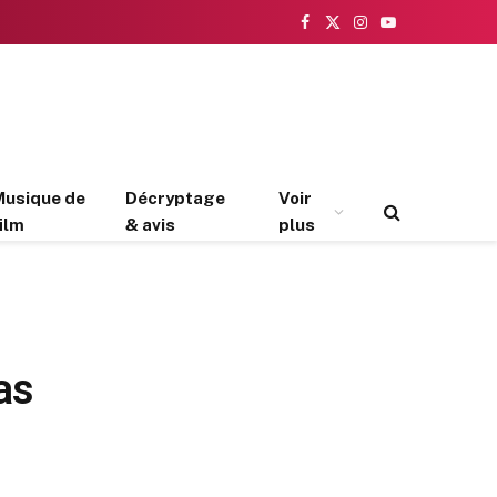
Facebook
X
Instagram
YouTube
(Twitter)
Musique de
Décryptage
Voir
ilm
& avis
plus
as