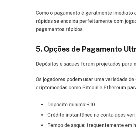
Como o pagamento é geralmente imediato apó
rápidas se encaixa perfeitamente com joga
pagamentos rápidos.
5. Opções de Pagamento Ult
Depósitos e saques foram projetados para m
Os jogadores podem usar uma variedade d
criptomoedas como Bitcoin e Ethereum para
Depósito mínimo: €10.
Crédito instantâneo na conta após veri
Tempo de saque: frequentemente em ho