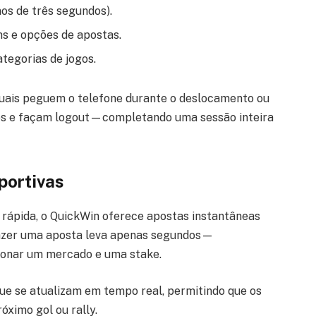
s de três segundos).
ns e opções de apostas.
ategorias de jogos.
uais peguem o telefone durante o deslocamento ou
los e façam logout—completando uma sessão inteira
portivas
rápida, o QuickWin oferece apostas instantâneas
 Fazer uma aposta leva apenas segundos—
onar um mercado e uma stake.
que se atualizam em tempo real, permitindo que os
ximo gol ou rally.