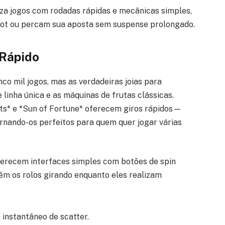
iza jogos com rodadas rápidas e mecânicas simples,
kpot ou percam sua aposta sem suspense prolongado.
 Rápido
nco mil jogos, mas as verdadeiras joias para
 linha única e as máquinas de frutas clássicas.
its* e *Sun of Fortune* oferecem giros rápidos—
ando-os perfeitos para quem quer jogar várias
ferecem interfaces simples com botões de spin
m os rolos girando enquanto eles realizam
s instantâneo de scatter.