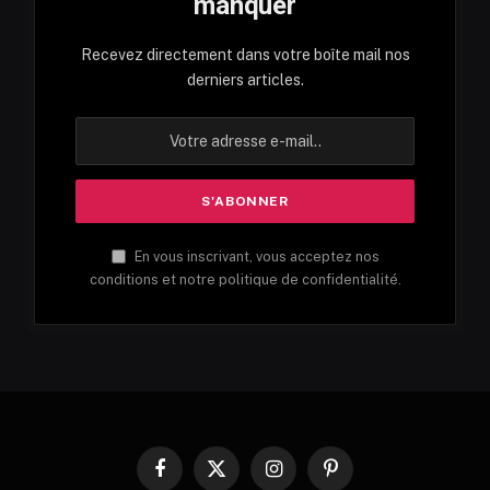
manquer
Recevez directement dans votre boîte mail nos
derniers articles.
En vous inscrivant, vous acceptez nos
conditions et notre politique de confidentialité.
Facebook
X
Instagram
Pinterest