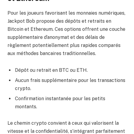
Pour les joueurs favorisant les monnaies numériques,
Jackpot Bob propose des dépôts et retraits en
Bitcoin et Ethereum. Ces options offrent une couche
supplémentaire d’anonymat et des délais de
règlement potentiellement plus rapides comparés
aux méthodes bancaires traditionnelles.
Dépôt ou retrait en BTC ou ETH.
Aucun frais supplémentaire pour les transactions
crypto.
Confirmation instantanée pour les petits
montants.
Le chemin crypto convient à ceux qui valorisent la
vitesse et la confidentialité, s’intégrant parfaitement