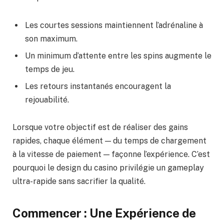
Les courtes sessions maintiennent l’adrénaline à
son maximum.
Un minimum d’attente entre les spins augmente le
temps de jeu.
Les retours instantanés encouragent la
rejouabilité.
Lorsque votre objectif est de réaliser des gains
rapides, chaque élément — du temps de chargement
à la vitesse de paiement — façonne l’expérience. C’est
pourquoi le design du casino privilégie un gameplay
ultra-rapide sans sacrifier la qualité.
Commencer : Une Expérience de