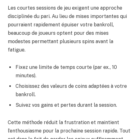
Les courtes sessions de jeu exigent une approche
disciplinée du pari. Au lieu de mises importantes qui
pourraient rapidement épuiser votre bankroll,
beaucoup de joueurs optent pour des mises
modestes permettant plusieurs spins avant la
fatigue.
Fixez une limite de temps courte (par ex., 10
minutes).
Choisissez des valeurs de coins adaptées à votre
bankroll.
Suivez vos gains et pertes durant la session.
Cette méthode réduit la frustration et maintient
l’enthousiasme pour la prochaine session rapide. Tout