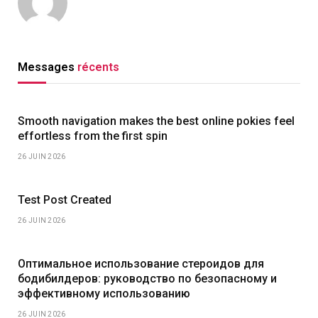
Messages
récents
Smooth navigation makes the best online pokies feel
effortless from the first spin
26 JUIN 2026
Test Post Created
26 JUIN 2026
Оптимальное использование стероидов для
бодибилдеров: руководство по безопасному и
эффективному использованию
26 JUIN 2026