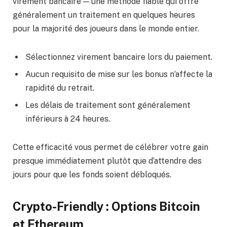
virement bancaire — une méthode fiable qui offre
généralement un traitement en quelques heures
pour la majorité des joueurs dans le monde entier.
Sélectionnez virement bancaire lors du paiement.
Aucun requisito de mise sur les bonus n’affecte la
rapidité du retrait.
Les délais de traitement sont généralement
inférieurs à 24 heures.
Cette efficacité vous permet de célébrer votre gain
presque immédiatement plutôt que d’attendre des
jours pour que les fonds soient débloqués.
Crypto-Friendly : Options Bitcoin
et Ethereum