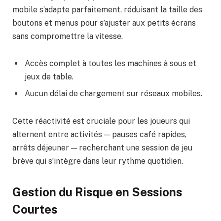
mobile s’adapte parfaitement, réduisant la taille des
boutons et menus pour s’ajuster aux petits écrans
sans compromettre la vitesse.
Accès complet à toutes les machines à sous et
jeux de table.
Aucun délai de chargement sur réseaux mobiles.
Cette réactivité est cruciale pour les joueurs qui
alternent entre activités — pauses café rapides,
arrêts déjeuner — recherchant une session de jeu
brève qui s’intègre dans leur rythme quotidien.
Gestion du Risque en Sessions
Courtes