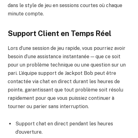
dans le style de jeu en sessions courtes où chaque
minute compte.
Support Client en Temps Réel
Lors d’une session de jeu rapide, vous pourriez avoir
besoin d’une assistance instantanée — que ce soit
pour un problème technique ou une question sur un
pari. L’équipe support de Jackpot Bob peut être
contactée via chat en direct durant les heures de
pointe, garantissant que tout problème soit résolu
rapidement pour que vous puissiez continuer à
tourner ou parier sans interruption.
Support chat en direct pendant les heures
d’ouverture.