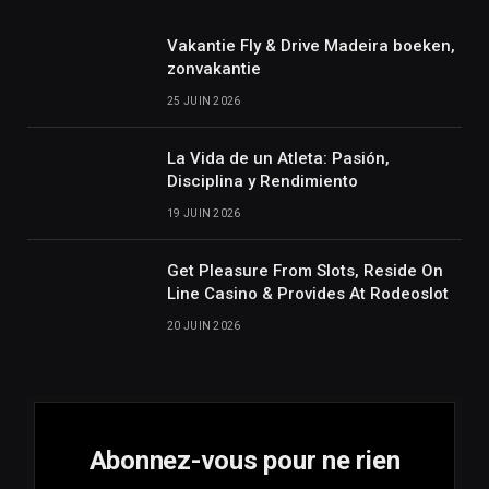
Vakantie Fly & Drive Madeira boeken,
zonvakantie
25 JUIN 2026
La Vida de un Atleta: Pasión,
Disciplina y Rendimiento
19 JUIN 2026
Get Pleasure From Slots, Reside On
Line Casino & Provides At Rodeoslot
20 JUIN 2026
Abonnez-vous pour ne rien