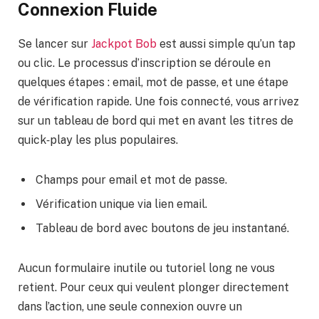
Connexion Fluide
Se lancer sur
Jackpot Bob
est aussi simple qu’un tap
ou clic. Le processus d’inscription se déroule en
quelques étapes : email, mot de passe, et une étape
de vérification rapide. Une fois connecté, vous arrivez
sur un tableau de bord qui met en avant les titres de
quick‑play les plus populaires.
Champs pour email et mot de passe.
Vérification unique via lien email.
Tableau de bord avec boutons de jeu instantané.
Aucun formulaire inutile ou tutoriel long ne vous
retient. Pour ceux qui veulent plonger directement
dans l’action, une seule connexion ouvre un