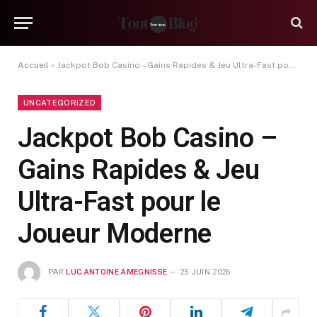
Accueil
»
Jackpot Bob Casino – Gains Rapides & Jeu Ultra-Fast pour le Joueur Moderne
UNCATEGORIZED
Jackpot Bob Casino –
Gains Rapides & Jeu
Ultra-Fast pour le
Joueur Moderne
PAR
LUC ANTOINE AMEGNISSE
25 JUIN 2026