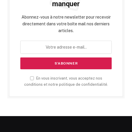
manquer
Abonnez-vous à notre newsletter pour recevoir
directement dans votre boîte mail nos derniers
articles.
En vous inscrivant, vous acceptez nos
conditions et notre politique de confidentialité.