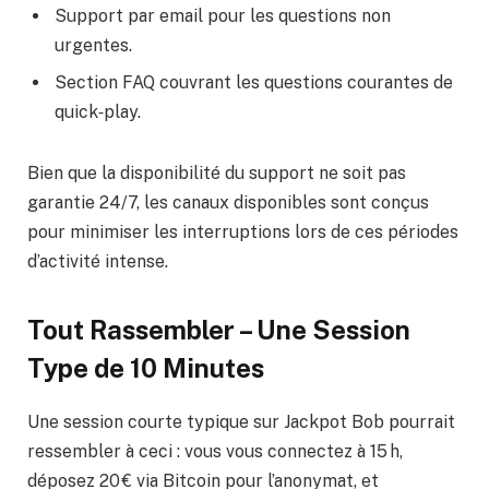
Support par email pour les questions non
urgentes.
Section FAQ couvrant les questions courantes de
quick‑play.
Bien que la disponibilité du support ne soit pas
garantie 24/7, les canaux disponibles sont conçus
pour minimiser les interruptions lors de ces périodes
d’activité intense.
Tout Rassembler – Une Session
Type de 10 Minutes
Une session courte typique sur Jackpot Bob pourrait
ressembler à ceci : vous vous connectez à 15 h,
déposez 20 € via Bitcoin pour l’anonymat, et