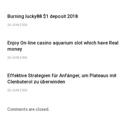
Burning lucky88 $1 deposit 2018
26 JUIN 2026
Enjoy On-line casino aquarium slot which have Real
money
26 JUIN 2026
Effektive Strategien für Anfänger, um Plateaus mit
Clenbuterol zu überwinden
26 JUIN 2026
Comments are closed.